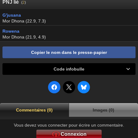
PNJ lié
(
2
)
G'jusana
Mor Dhona (22.9, 7.3)
Rowena
Mor Dhona (21.9, 4.9)
Copier le nom dans le presse-papier
Code infobulle
Commentaires (0)
Images (0)
Vous devez vous connecter pour écrire un commentaire.
Connexion