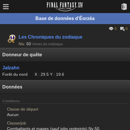
Base de données d'Éorzéa
0
0
Les Chroniques du zodiaque
Niv.
50
Armes du zodiaque
Donneur de quête
Jalzahn
Forêt du nord
X : 29.5 Y : 19.6
Données
Conditions
Classe de départ
Aucun
Classe/job
Combattants et mages (sauf jobs restreints) Nv 50