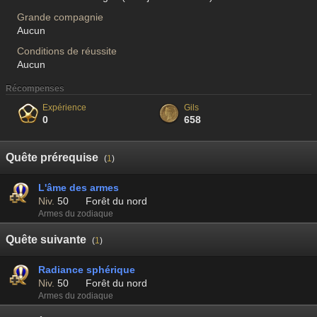
Grande compagnie
Aucun
Conditions de réussite
Aucun
Récompenses
Expérience
Gils
0
658
Quête prérequise
(
1
)
L'âme des armes
Niv.
50
Forêt du nord
Armes du zodiaque
Quête suivante
(
1
)
Radiance sphérique
Niv.
50
Forêt du nord
Armes du zodiaque