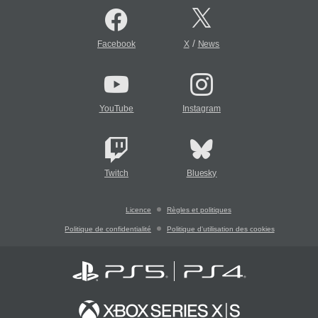
/
Facebook
X
News
YouTube
Instagram
Twitch
Bluesky
Licence
Règles et politiques
Politique de confidentialité
Politique d'utilisation des cookies