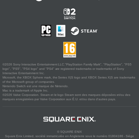
©2026 Sony Interactive Entertainment LLC."PlayStation Family Mark", "PlayStation", "PS5
logo", "PS5", "PS4 logo" and "PS4" are registered trademarks or trademarks of Sony
Interactive Entertainment Inc.
Microsoft, the XBOX Sphere mark, the Series X|S logo and XBOX Series X|S are trademarks
of the Microsoft group of companies.
Nintendo Switch est une marque de Nintendo.
Mac is a trademark of Apple Inc.
©2026 Valve Corporation. Steam et le logo Steam sont des marques déposées et/ou des
marques enregistrées par Valve Corporation aux É.U. et/ou dans d'autres pays.
© SQUARE ENIX
Square Enix Limited, société immatriculée en Angleterre sous le numéro 01804186 - Siège