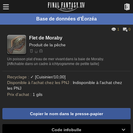
Base de données d'Éorzéa
1
0
Flet de Moraby
Produit de la pêche
Un poisson plat d'eau de mer vivant dans la baie de Moraby.
[Affichable dans un cadre à ichtyogramme de petite taille]
Recyclage :
✓ [Cuisinier/10,00]
Disponible à l'achat chez les PNJ :
Indisponible à l'achat chez
les PNJ
Prix d'achat :
1 gils
Copier le nom dans le presse-papier
Code infobulle