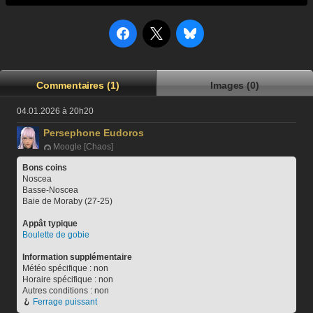
Commentaires (1)
Images (0)
04.01.2026 à 20h20
Persephone Eudoros
Moogle [Chaos]
Bons coins
Noscea
Basse-Noscea
Baie de Moraby (27-25)
Appât typique
Boulette de gobie
Information supplémentaire
Météo spécifique : non
Horaire spécifique : non
Autres conditions : non
🪝 
Ferrage puissant