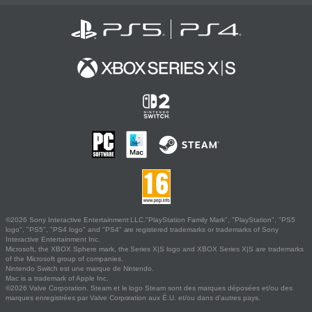
©2026 Sony Interactive Entertainment LLC."PlayStation Family Mark", "PlayStation", "PS5
logo", "PS5", "PS4 logo" and "PS4" are registered trademarks or trademarks of Sony
Interactive Entertainment Inc.
Microsoft, the XBOX Sphere mark, the Series X|S logo and XBOX Series X|S are trademarks
of the Microsoft group of companies.
Nintendo Switch est une marque de Nintendo.
Mac is a trademark of Apple Inc.
©2026 Valve Corporation. Steam et le logo Steam sont des marques déposées et/ou des
marques enregistrées par Valve Corporation aux É.U. et/ou dans d'autres pays.