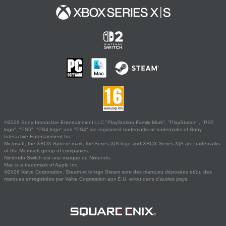
©2026 Sony Interactive Entertainment LLC."PlayStation Family Mark", "PlayStation", "PS5
logo", "PS5", "PS4 logo" and "PS4" are registered trademarks or trademarks of Sony
Interactive Entertainment Inc.
Microsoft, the XBOX Sphere mark, the Series X|S logo and XBOX Series X|S are trademarks
of the Microsoft group of companies.
Nintendo Switch est une marque de Nintendo.
Mac is a trademark of Apple Inc.
©2026 Valve Corporation. Steam et le logo Steam sont des marques déposées et/ou des
marques enregistrées par Valve Corporation aux É.U. et/ou dans d'autres pays.