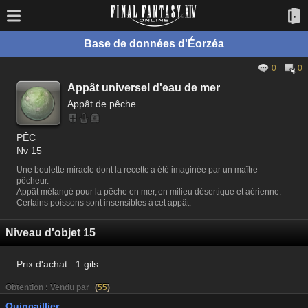
Base de données d'Éorzéa
0
0
Appât universel d'eau de mer
Appât de pêche
PÊC
Nv 15
Une boulette miracle dont la recette a été imaginée par un maître
pêcheur.
Appât mélangé pour la pêche en mer, en milieu désertique et aérienne.
Certains poissons sont insensibles à cet appât.
Niveau d'objet 15
Prix d'achat :
1 gils
Obtention : Vendu par
(
55
)
Quincaillier