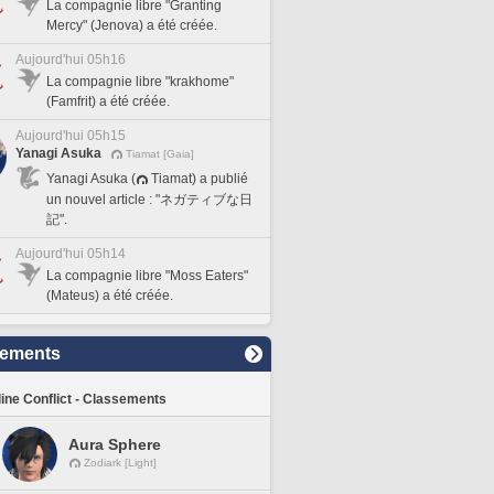
La compagnie libre "Granting
Mercy" (Jenova) a été créée.
Aujourd'hui 05h16
La compagnie libre "krakhome"
(Famfrit) a été créée.
Aujourd'hui 05h15
Yanagi Asuka
Tiamat [Gaia]
Yanagi Asuka (
Tiamat) a publié
un nouvel article : "ネガティブな日
記".
Aujourd'hui 05h14
La compagnie libre "Moss Eaters"
(Mateus) a été créée.
sements
line Conflict - Classements
Aura Sphere
Zodiark [Light]