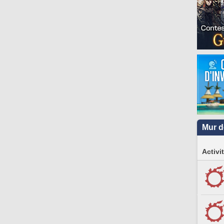
Mur d
Activi