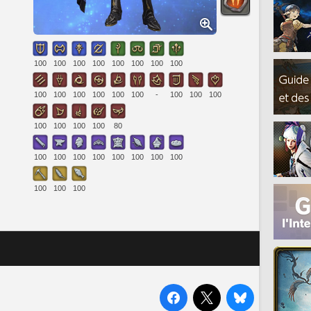
100
100
100
100
100
100
100
100
100
100
100
100
100
100
-
100
100
100
100
100
100
100
80
100
100
100
100
100
100
100
100
100
100
100