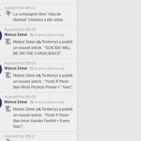
Aujourd'hui 05h21
La compagnie libre "vida de
libertad" (Valefor) a été créée.
Aujourd'hui 05h19
Matsui Zekai
Tonberry [Elemental]
Matsui Zekai (
Tonberry) a publié
un nouvel article : "SUICIDE WILL
BE ON THE CONSCIENCE".
Aujourd'hui 05h19
Matsui Zekai
Tonberry [Elemental]
Matsui Zekai (
Tonberry) a publié
un nouvel article : "Yoshi P Perm
Ban Michi Pichichi Primal + " Narc".
Aujourd'hui 05h18
Matsui Zekai
Tonberry [Elemental]
Matsui Zekai (
Tonberry) a publié
un nouvel article : "Yoshi P Perm
Ban Arius Xander Famfrit + Every
Narc".
Aujourd'hui 05h17