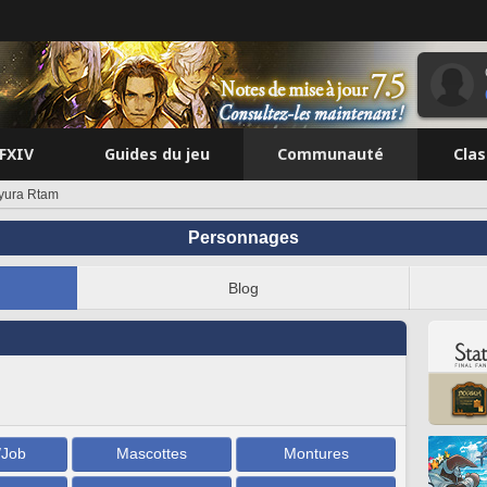
FFXIV
Guides du jeu
Communauté
Cla
yura Rtam
Personnages
Blog
/Job
Mascottes
Montures