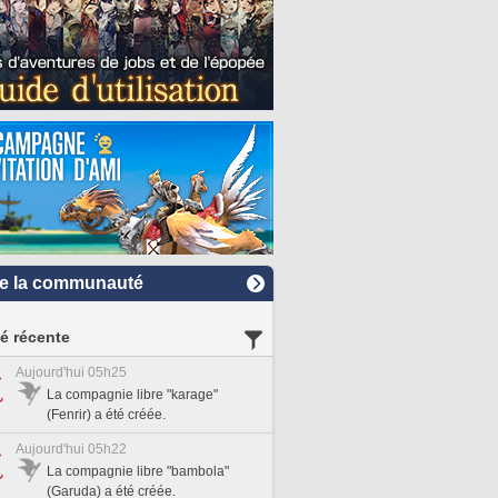
e la communauté
té récente
Aujourd'hui 05h25
La compagnie libre "karage"
(Fenrir) a été créée.
Aujourd'hui 05h22
La compagnie libre "bambola"
(Garuda) a été créée.