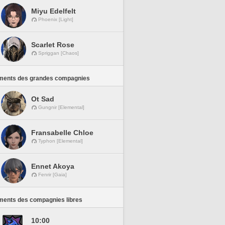
Miyu Edelfelt
Phoenix [Light]
Scarlet Rose
Spriggan [Chaos]
ments des grandes compagnies
Ot Sad
Gungnir [Elemental]
Fransabelle Chloe
Typhon [Elemental]
Ennet Akoya
Fenrir [Gaia]
ments des compagnies libres
10:00