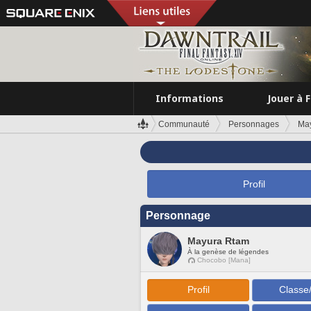
Informations
Jouer à 
Communauté
Personnages
Ma
Profil
Personnage
Mayura Rtam
À la genèse de légendes
Chocobo [Mana]
Profil
Classe