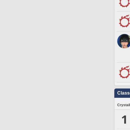
Clas
Crystal
1