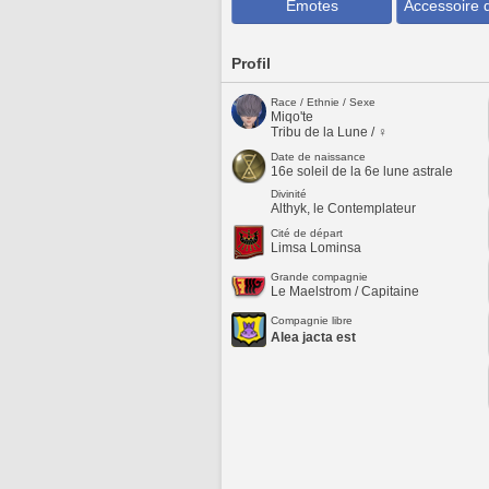
Emotes
Accessoire 
Profil
Race / Ethnie / Sexe
Miqo'te
Tribu de la Lune / ♀
Date de naissance
16e soleil de la 6e lune astrale
Divinité
Althyk, le Contemplateur
Cité de départ
Limsa Lominsa
Grande compagnie
Le Maelstrom / Capitaine
Compagnie libre
Alea jacta est