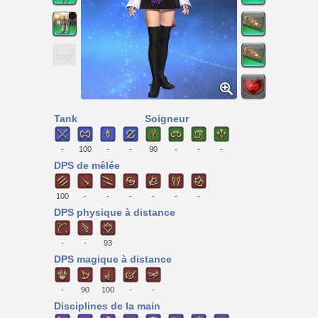
Tank
Soigneur
-
100
-
-
90
-
-
-
DPS de mêlée
100
-
-
-
-
-
-
DPS physique à distance
-
-
93
DPS magique à distance
-
90
100
-
-
Disciplines de la main