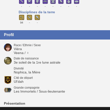
-
-
-
-
-
-
-
-
Disciplines de la terre
94
-
-
Profil
Race / Ethnie / Sexe
Viéra
Veena / ♀
Date de naissance
3e soleil de la 1re lune astrale
Divinité
Nophica, la Mère
Cité de départ
Ul'dah
Grande compagnie
Les Immortels / Sous-lieutenante
Présentation