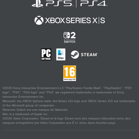
©2026 Sony Interactive Entertainment LLC."PlayStation Family Mark", "PlayStation", "PS5
logo", "PS5", "PS4 logo" and "PS4" are registered trademarks or trademarks of Sony
Interactive Entertainment Inc.
Microsoft, the XBOX Sphere mark, the Series X|S logo and XBOX Series X|S are trademarks
of the Microsoft group of companies.
Nintendo Switch est une marque de Nintendo.
Mac is a trademark of Apple Inc.
©2026 Valve Corporation. Steam et le logo Steam sont des marques déposées et/ou des
marques enregistrées par Valve Corporation aux É.U. et/ou dans d'autres pays.