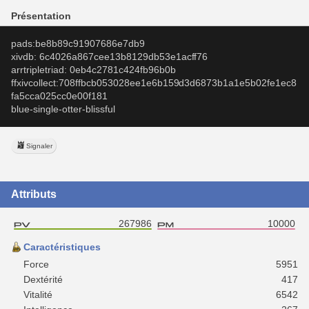
Présentation
pads:be8b89c91907686e7db9
xivdb: 6c4026a867cee13b8129db53e1acff76
arrtripletriad: 0eb4c2781c424fb96b0b
ffxivcollect:708ffbcb053028ee1e6b159d3d6873b1a1e5b02fe1ec8
fa5cca025cc0e00f181
blue-single-otter-blissful
Signaler
Attributs
267986
10000
Caractéristiques
Force
5951
Dextérité
417
Vitalité
6542