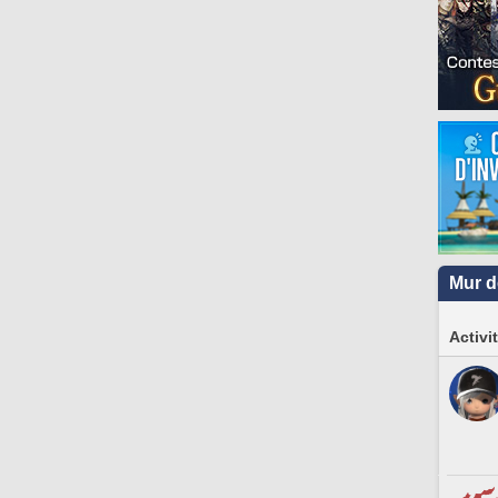
Mur d
Activi