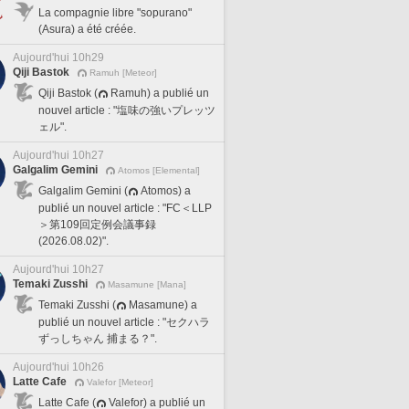
La compagnie libre "sopurano"
(Asura) a été créée.
Aujourd'hui 10h29
Qiji Bastok
Ramuh [Meteor]
Qiji Bastok (
Ramuh) a publié un
nouvel article : "塩味の強いプレッツ
ェル".
Aujourd'hui 10h27
Galgalim Gemini
Atomos [Elemental]
Galgalim Gemini (
Atomos) a
publié un nouvel article : "FC＜LLP
＞第109回定例会議事録
(2026.08.02)".
Aujourd'hui 10h27
Temaki Zusshi
Masamune [Mana]
Temaki Zusshi (
Masamune) a
publié un nouvel article : "セクハラ
ずっしちゃん 捕まる？".
Aujourd'hui 10h26
Latte Cafe
Valefor [Meteor]
Latte Cafe (
Valefor) a publié un