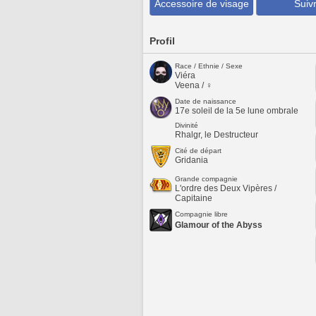
Accessoire de visage
Suiv
Profil
Race / Ethnie / Sexe
Viéra
Veena / ♀
Date de naissance
17e soleil de la 5e lune ombrale
Divinité
Rhalgr, le Destructeur
Cité de départ
Gridania
Grande compagnie
L'ordre des Deux Vipères /
Capitaine
Compagnie libre
Glamour of the Abyss