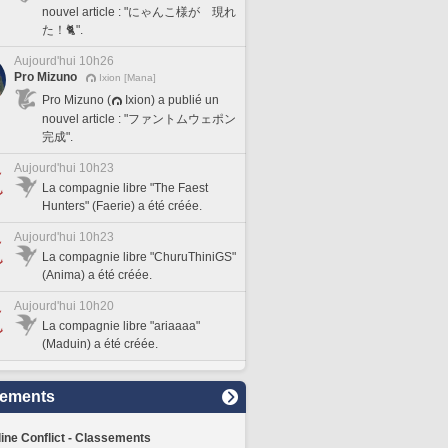
nouvel article : "にゃんこ様が 現れ
た！🐈".
Aujourd'hui 10h26
Pro Mizuno
Ixion [Mana]
Pro Mizuno (
Ixion) a publié un
nouvel article : "ファントムウェポン
完成".
Aujourd'hui 10h23
La compagnie libre "The Faest
Hunters" (Faerie) a été créée.
Aujourd'hui 10h23
La compagnie libre "ChuruThiniGS"
(Anima) a été créée.
Aujourd'hui 10h20
La compagnie libre "ariaaaa"
(Maduin) a été créée.
sements
line Conflict - Classements