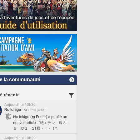
e la communauté
té récente
Aujourd'hui 10h30
No Ichigo
Fenrir [Gaia]
No Ichigo (
Fenrir) a publié un
nouvel article : "絶エデン 週３－
５ ＠１ ST様・・・！".
Aujourd'hui 10h29