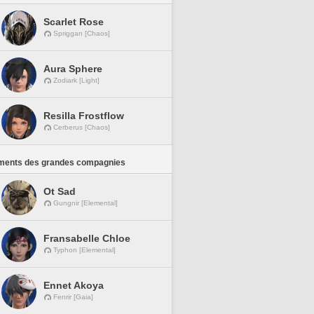
Scarlet Rose
Spriggan [Chaos]
Aura Sphere
Zodiark [Light]
Resilla Frostflow
Cerberus [Chaos]
ments des grandes compagnies
Ot Sad
Gungnir [Elemental]
Fransabelle Chloe
Typhon [Elemental]
Ennet Akoya
Fenrir [Gaia]