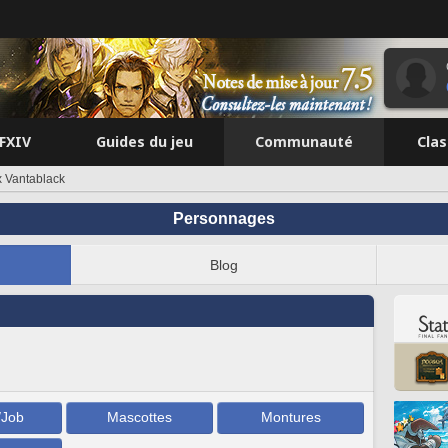
FFXIV
Guides du jeu
Communauté
Cla
 Vantablack
Personnages
Blog
/Job
Mascottes
Montures