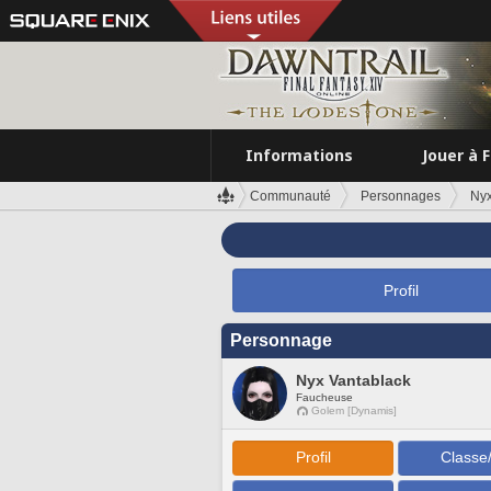
Informations
Jouer à 
Communauté
Personnages
Nyx
Profil
Personnage
Nyx Vantablack
Faucheuse
Golem [Dynamis]
Profil
Classe