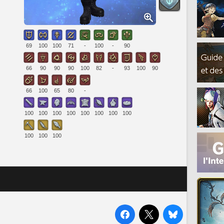
69
100
100
71
-
100
-
90
66
90
90
90
100
82
-
93
100
90
66
100
65
80
-
100
100
100
100
100
100
100
100
100
100
100