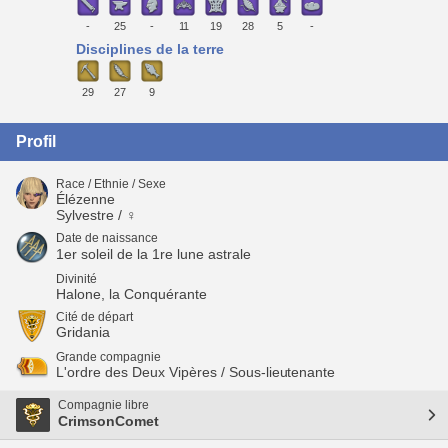
-
25
-
11
19
28
5
-
Disciplines de la terre
29
27
9
Profil
Race / Ethnie / Sexe
Élézenne
Sylvestre / ♀
Date de naissance
1er soleil de la 1re lune astrale
Divinité
Halone, la Conquérante
Cité de départ
Gridania
Grande compagnie
L'ordre des Deux Vipères / Sous-lieutenante
Compagnie libre
CrimsonComet