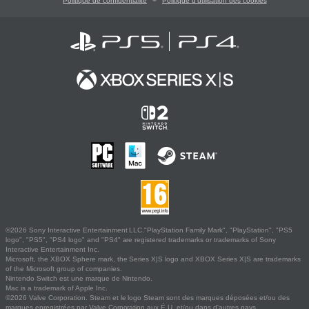
Politique de confidentialité
Politique d'utilisation des cookies
©2026 Sony Interactive Entertainment LLC."PlayStation Family Mark", "PlayStation", "PS5
logo", "PS5", "PS4 logo" and "PS4" are registered trademarks or trademarks of Sony
Interactive Entertainment Inc.
Microsoft, the XBOX Sphere mark, the Series X|S logo and XBOX Series X|S are trademarks
of the Microsoft group of companies.
Nintendo Switch est une marque de Nintendo.
Mac is a trademark of Apple Inc.
©2026 Valve Corporation. Steam et le logo Steam sont des marques déposées et/ou des
marques enregistrées par Valve Corporation aux É.U. et/ou dans d'autres pays.