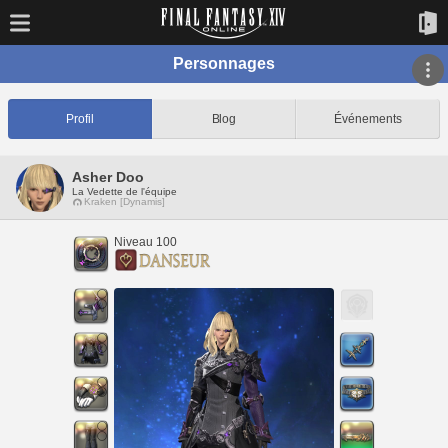
Personnages
Profil
Blog
Événements
Asher Doo
La Vedette de l'équipe
Kraken [Dynamis]
Niveau 100