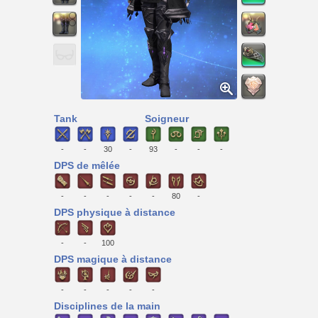
Tank
Soigneur
-
-
30
-
93
-
-
-
DPS de mêlée
-
-
-
-
-
80
-
DPS physique à distance
-
-
100
DPS magique à distance
-
-
-
-
-
Disciplines de la main