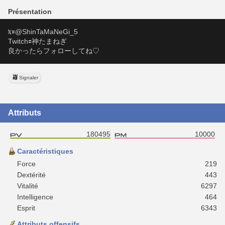
Présentation
𝕏🟰@ShinTaMaNeGi_5
Twitch🟰神たまねぎ
良かったらフォローしてね♡
Signaler
Attributs
180495
10000
Caractéristiques
Force
219
Dextérité
443
Vitalité
6297
Intelligence
464
Esprit
6343
Attributs offensifs