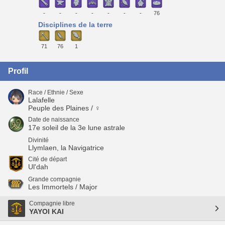
-
-
-
-
-
-
-
76
Disciplines de la terre
71
76
1
Profil
Race / Ethnie / Sexe
Lalafelle
Peuple des Plaines / ♀
Date de naissance
17e soleil de la 3e lune astrale
Divinité
Llymlaen, la Navigatrice
Cité de départ
Ul'dah
Grande compagnie
Les Immortels / Major
Compagnie libre
YAYOI KAI