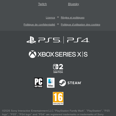
Twitch
Bluesky
Licence
Règles et politiques
Politique de confidentialité
Politique d'utilisation des cookies
©2026 Sony Interactive Entertainment LLC."PlayStation Family Mark", "PlayStation", "PS5
logo", "PS5", "PS4 logo" and "PS4" are registered trademarks or trademarks of Sony