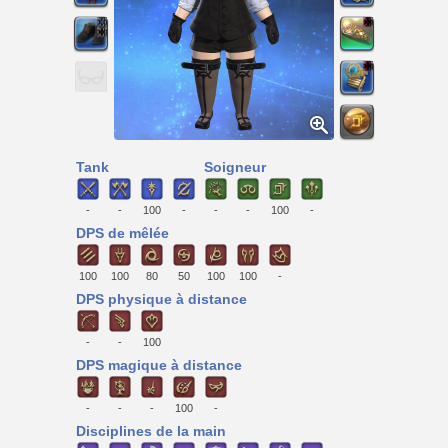
Tank
Soigneur
-
-
100
-
-
-
100
-
DPS de mêlée
100
100
80
50
100
100
-
DPS physique à distance
-
-
100
DPS magique à distance
-
-
-
100
-
Disciplines de la main