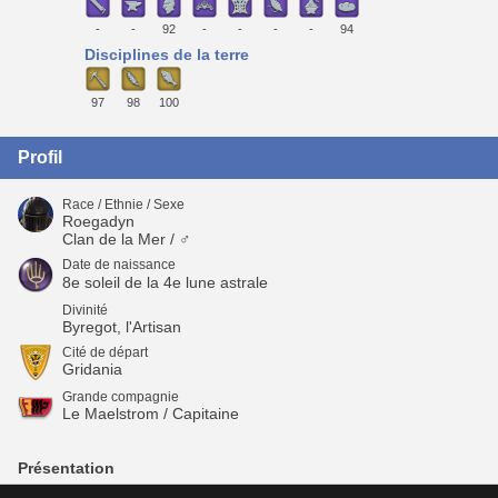
-
-
92
-
-
-
-
94
Disciplines de la terre
97
98
100
Profil
Race / Ethnie / Sexe
Roegadyn
Clan de la Mer / ♂
Date de naissance
8e soleil de la 4e lune astrale
Divinité
Byregot, l'Artisan
Cité de départ
Gridania
Grande compagnie
Le Maelstrom / Capitaine
Présentation