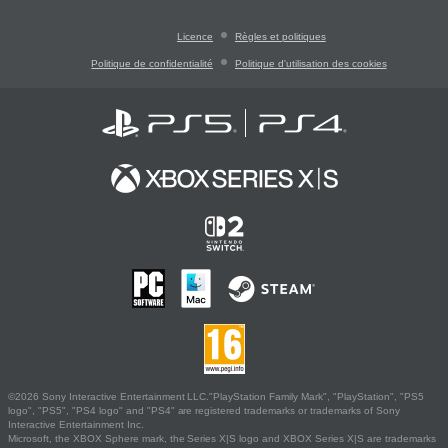
Licence
Règles et politiques
Politique de confidentialité
Politique d'utilisation des cookies
©2026 Sony Interactive Entertainment LLC."PlayStation Family Mark", "PlayStation", "PS5
logo", "PS5", "PS4 logo" and "PS4" are registered trademarks or trademarks of Sony
Interactive Entertainment Inc.
Microsoft, the XBOX Sphere mark, the Series X|S logo and XBOX Series X|S are trademarks