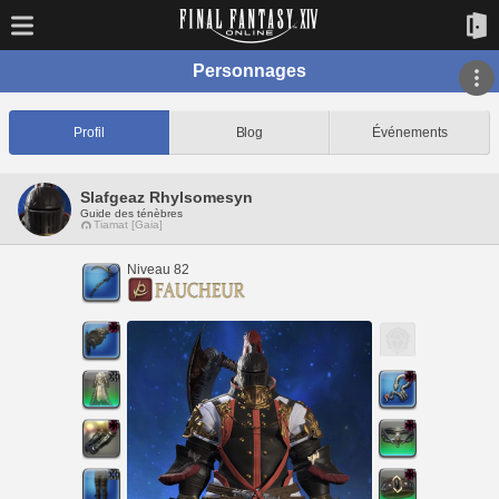
Personnages
Profil
Blog
Événements
Slafgeaz Rhylsomesyn
Guide des ténèbres
Tiamat [Gaia]
Niveau 82