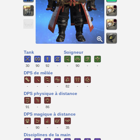
Tank
Soigneur
30
90
92
-
-
90
-
-
DPS de mêlée
-
-
-
-
82
-
-
DPS physique à distance
91
-
86
DPS magique à distance
-
90
-
-
35
Disciplines de la main