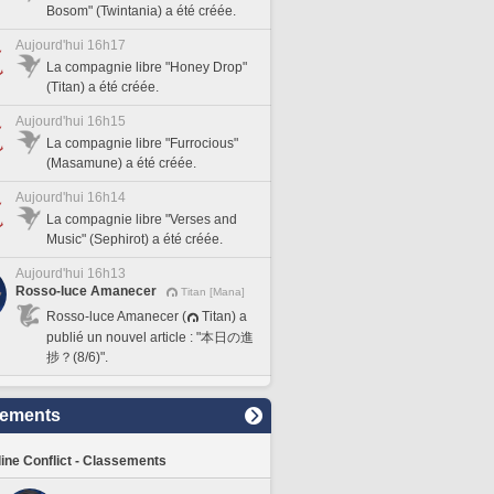
Bosom" (Twintania) a été créée.
Aujourd'hui 16h17
La compagnie libre "Honey Drop"
(Titan) a été créée.
Aujourd'hui 16h15
La compagnie libre "Furrocious"
(Masamune) a été créée.
Aujourd'hui 16h14
La compagnie libre "Verses and
Music" (Sephirot) a été créée.
Aujourd'hui 16h13
Rosso-luce Amanecer
Titan [Mana]
Rosso-luce Amanecer (
Titan) a
publié un nouvel article : "本日の進
捗？(8/6)".
sements
line Conflict - Classements