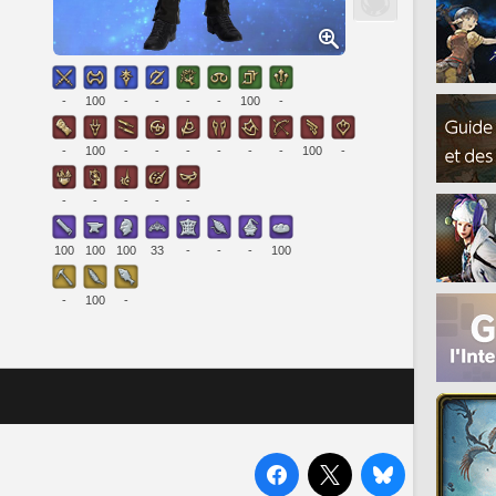
-
100
-
-
-
-
100
-
-
100
-
-
-
-
-
-
100
-
-
-
-
-
-
100
100
100
33
-
-
-
100
-
100
-