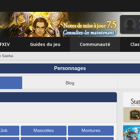
FFXIV
Guides du jeu
Communauté
Cla
o Saeba
Personnages
Blog
/Job
Mascottes
Montures