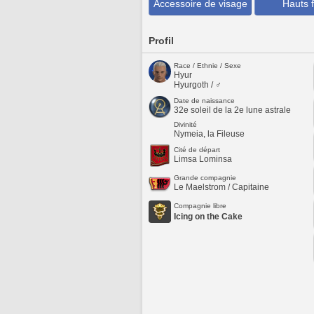
Accessoire de visage
Hauts f
Profil
Race / Ethnie / Sexe
Hyur
Hyurgoth / ♂
Date de naissance
32e soleil de la 2e lune astrale
Divinité
Nymeia, la Fileuse
Cité de départ
Limsa Lominsa
Grande compagnie
Le Maelstrom / Capitaine
Compagnie libre
Icing on the Cake