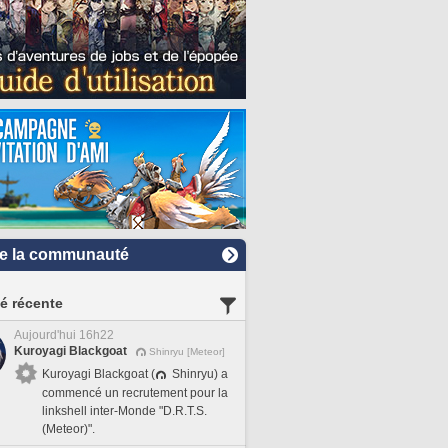
e la communauté
té récente
Aujourd'hui 16h22
Kuroyagi Blackgoat
Shinryu [Meteor]
Kuroyagi Blackgoat (
Shinryu) a
commencé un recrutement pour la
linkshell inter-Monde "D.R.T.S.
(Meteor)".