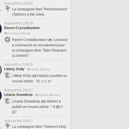
Aujourd'hui 16h22
La compagnie libre "Reminiscence"
(Typhon) a été créée.
Aujourd'hui 16h19
Raven Crystalbunbun
Louisoix [Chaos]
Raven Crystalbunbun (
Louisoix)
a commencé un recrutement pour
la compagnie libre "Stars Requiem
(Louisoix)".
Aujourd'hui 16h19
Littlety Dolly
Hades [Mana]
Littlety Dolly (
Hades) a publié un
nouvel article : "久々に☺️".
Aujourd'hui 16h17
Linaria Snowdrop
Valefor [Meteor]
Linaria Snowdrop (
Valefor) a
publié un nouvel article : "今後の
話".
Aujourd'hui 16h17
La compagnie libre "Halone's Holy