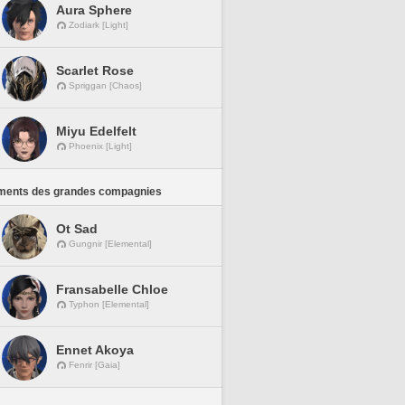
Aura Sphere
Zodiark [Light]
Scarlet Rose
Spriggan [Chaos]
Miyu Edelfelt
Phoenix [Light]
ments des grandes compagnies
Ot Sad
Gungnir [Elemental]
Fransabelle Chloe
Typhon [Elemental]
Ennet Akoya
Fenrir [Gaia]