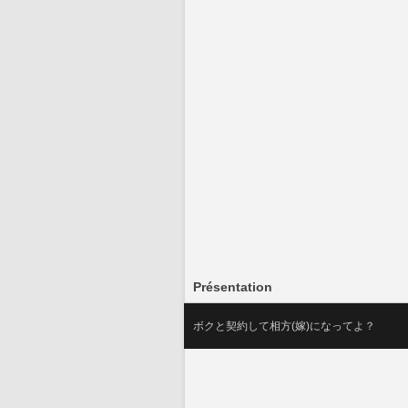
Présentation
ボクと契約して相方(嫁)になってよ？