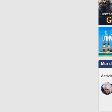
Mur d
Activi