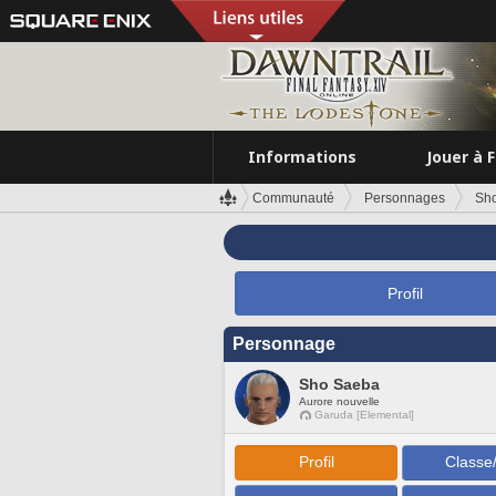
Informations
Jouer à 
Communauté
Personnages
Sh
Profil
Personnage
Sho Saeba
Aurore nouvelle
Garuda [Elemental]
Profil
Classe