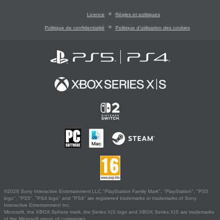
Licence
Règles et politiques
Politique de confidentialité
Politique d'utilisation des cookies
©2026 Sony Interactive Entertainment LLC."PlayStation Family Mark", "PlayStation", "PS5
logo", "PS5", "PS4 logo" and "PS4" are registered trademarks or trademarks of Sony
Interactive Entertainment Inc.
Microsoft, the XBOX Sphere mark, the Series X|S logo and XBOX Series X|S are trademarks
of the Microsoft group of companies.