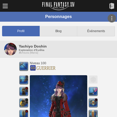
Personnages
Profil
Blog
Événements
Yachiyo Doshin
Exploratrice d'Eurêka
Asura [Mana]
Niveau 100