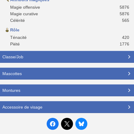
Magie offensive
5876
Magie curative
5876
Célérité
565
Rôle
Ténacité
420
Piété
1776
Classe/Job
Mascottes
Montures
Accessoire de visage