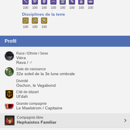
100
100
100
100
100
100
100
100
Disciplines de la terre
100
100
100
Profil
Race / Ethnie / Sexe
Viéra
Rava / ♂
Date de naissance
32e soleil de la 3e lune ombrale
Divinité
Oschon, le Vagabond
Cité de départ
Ul'dah
Grande compagnie
Le Maelstrom / Capitaine
Compagnie libre
Hephaistos Familiar