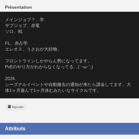
Présentation
メインジョブ？、学
サブジョブ、赤竜
ソロ、戦
FL、赤占学
エレオス、うさおが大好物。
フロントラインしかやらん勢になってます。
PvEのやり方がわからなくなってる…(´･ω･`;)
2026.
シーズナルイベントや自動撤去の通知が来たら課金してます。大
体1ヶ月遊んで1ヶ月休むみたいなサイクルです。
Signaler
Attributs