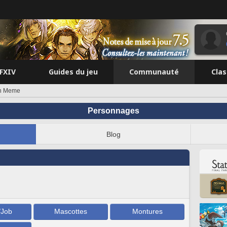
FFXIV
Guides du jeu
Communauté
Cla
n Meme
Personnages
Blog
/Job
Mascottes
Montures