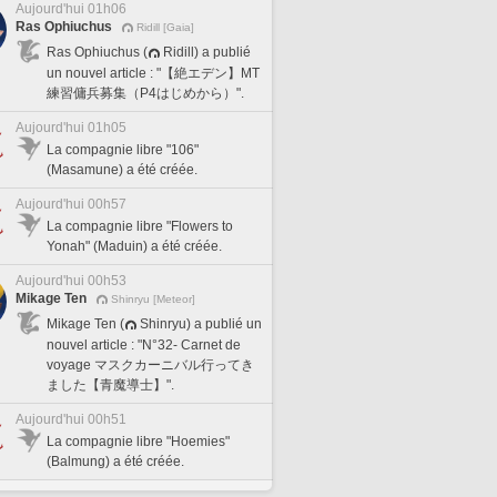
Aujourd'hui 01h06
Ras Ophiuchus
Ridill [Gaia]
Ras Ophiuchus (
Ridill) a publié
un nouvel article : "【絶エデン】MT
練習傭兵募集（P4はじめから）".
Aujourd'hui 01h05
La compagnie libre "106"
(Masamune) a été créée.
Aujourd'hui 00h57
La compagnie libre "Flowers to
Yonah" (Maduin) a été créée.
Aujourd'hui 00h53
Mikage Ten
Shinryu [Meteor]
Mikage Ten (
Shinryu) a publié un
nouvel article : "N°32- Carnet de
voyage マスクカーニバル行ってき
ました【青魔導士】".
Aujourd'hui 00h51
La compagnie libre "Hoemies"
(Balmung) a été créée.