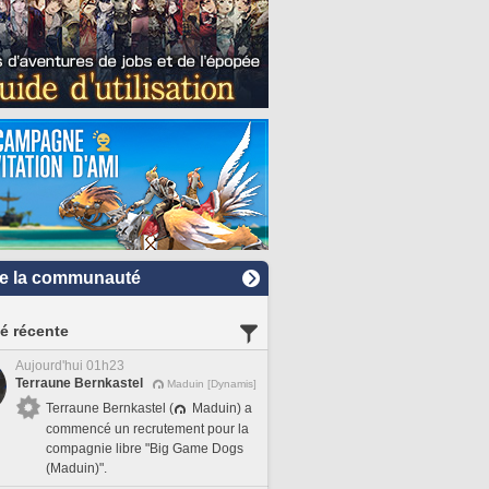
e la communauté
té récente
Aujourd'hui 01h23
Terraune Bernkastel
Maduin [Dynamis]
Terraune Bernkastel (
Maduin) a
commencé un recrutement pour la
compagnie libre "Big Game Dogs
(Maduin)".