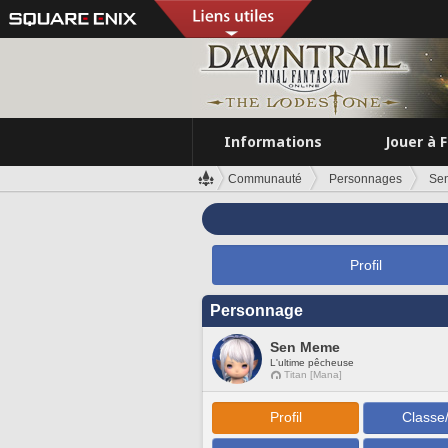
Informations
Jouer à 
Communauté
Personnages
Se
Profil
Personnage
Sen Meme
L'ultime pêcheuse
Titan [Mana]
Profil
Classe