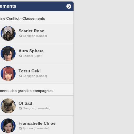
sements
line Conflict - Classements
Scarlet Rose
Spriggan [Chaos]
Aura Sphere
Zodiark [Light]
Totsu Geki
Spriggan [Chaos]
ments des grandes compagnies
Ot Sad
Gungnir [Elemental]
Fransabelle Chloe
Typhon [Elemental]