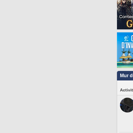
Mur d
Activi