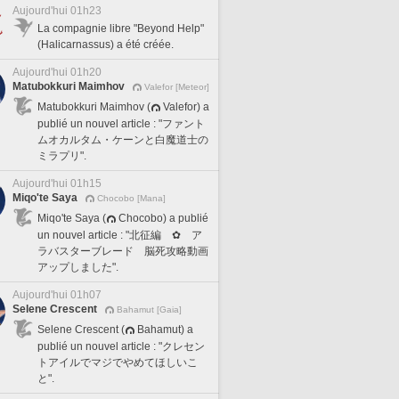
Aujourd'hui 01h23
La compagnie libre "Beyond Help"
(Halicarnassus) a été créée.
Aujourd'hui 01h20
Matubokkuri Maimhov
Valefor [Meteor]
Matubokkuri Maimhov (
Valefor) a
publié un nouvel article : "ファント
ムオカルタム・ケーンと白魔道士の
ミラプリ".
Aujourd'hui 01h15
Miqo'te Saya
Chocobo [Mana]
Miqo'te Saya (
Chocobo) a publié
un nouvel article : "北征編 ✿ ア
ラバスターブレード 脳死攻略動画
アップしました".
Aujourd'hui 01h07
Selene Crescent
Bahamut [Gaia]
Selene Crescent (
Bahamut) a
publié un nouvel article : "クレセン
トアイルでマジでやめてほしいこ
と".