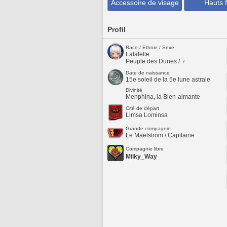
Accessoire de visage
Hauts f
Profil
Race / Ethnie / Sexe
Lalafelle
Peuple des Dunes / ♀
Date de naissance
15e soleil de la 5e lune astrale
Divinité
Menphina, la Bien-aimante
Cité de départ
Limsa Lominsa
Grande compagnie
Le Maelstrom / Capitaine
Compagnie libre
Milky_Way