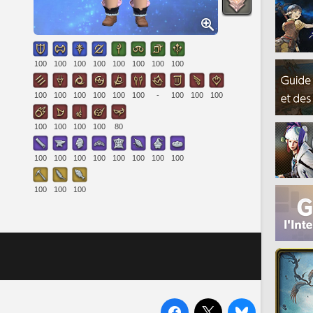
100
100
100
100
100
100
100
100
100
100
100
100
100
100
-
100
100
100
100
100
100
100
80
100
100
100
100
100
100
100
100
100
100
100