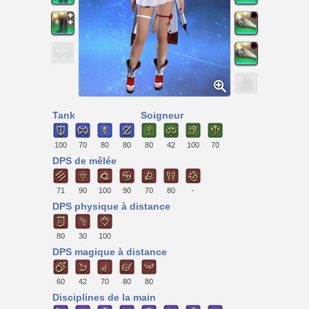
Tank
Soigneur
100
70
80
80
80
42
100
70
DPS de mêlée
71
90
100
90
70
80
-
DPS physique à distance
80
30
100
DPS magique à distance
60
42
70
80
80
Disciplines de la main