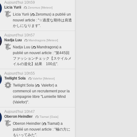
Aujourd'hui 10h59
Licia Yurii
Zeromus [Meteor]
Licia Yurii (
Zeromus) a publié un
nouvel article : "☆過度な期待は肩透
かしになります".
Aujourd'hui 10h57
Nadja Luu
Mandragora [Meteor]
Nadja Luu (
Mandragora) a
publié un nouvel article : "第445回
ファッションチェック【スケイルメ
イルの道化】結果 100点".
Aujourd'hui 10h55
Twilight Sola
Valefor [Meteor]
Twilight Sola (
Valefor) a
commencé un recrutement pour la
compagnie libre "Lumielle Wind
(Valefor)".
Aujourd'hui 10h47
Oberon Heindler
Tiamat [Gaia]
Oberon Heindler (
Tiamat) a
publié un nouvel article : "極の方に
もいってみた".