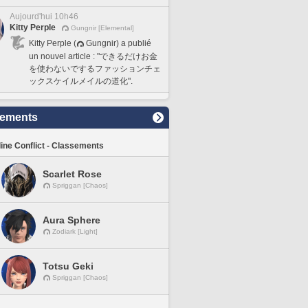
Aujourd'hui 10h46
Kitty Perple
Gungnir [Elemental]
Kitty Perple (
Gungnir) a publié
un nouvel article : "できるだけお金
を使わないでするファッションチェ
ックスケイルメイルの道化".
sements
line Conflict - Classements
Scarlet Rose
Spriggan [Chaos]
Aura Sphere
Zodiark [Light]
Totsu Geki
Spriggan [Chaos]