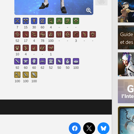
7
15
30
60
4
-
-
-
52
17
4
78
100
-
-
3
-
-
10
4
-
-
1
92
60
60
62
52
50
50
100
100
100
100