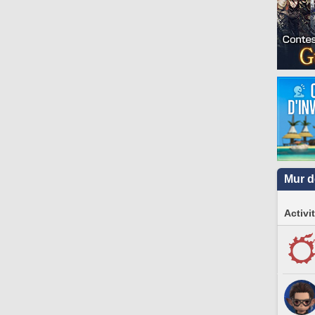
Mur d
Activi