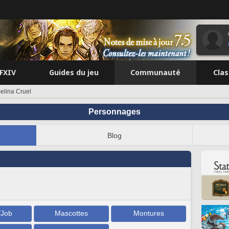
FFXIV
Guides du jeu
Communauté
Cla
elina Cruel
Personnages
Blog
/Job
Mascottes
Montures