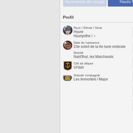
Accessoire de visage
Hauts f
Profil
Race / Ethnie / Sexe
Hyure
Hyurgothe / ♀
Date de naissance
23e soleil de la 6e lune ombrale
Divinité
Nald'thal, les Marchands
Cité de départ
Ul'dah
Grande compagnie
Les Immortels / Major