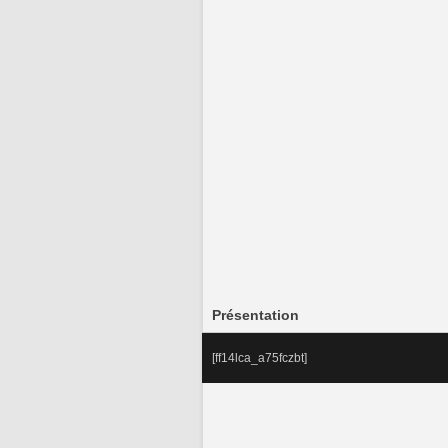
Présentation
[ff14lca_a75fczbt]