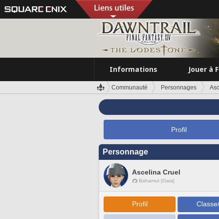
Informations
Jouer à 
Communauté
Personnages
Asc
Profil
Personnage
Ascelina Cruel
Bahamut [Gaia]
Profil
Classe