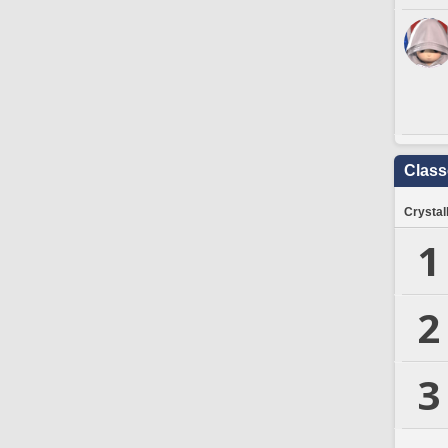
Clas
Crystal
1
2
3