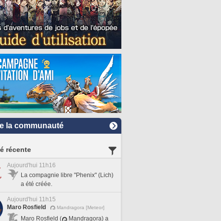
e la communauté
té récente
Aujourd'hui 11h16
La compagnie libre "Phenix" (Lich)
a été créée.
Aujourd'hui 11h15
Maro Rosfield
Mandragora [Meteor]
Maro Rosfield (
Mandragora) a