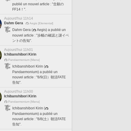
publié un nouvel article : "念願の
FF14！".
Aujourd'hui 11h14
Dahm Gera
Aegis [Elemental]
Dahm Gera (
Aegis) a publié un
nouvel article : "歩幅の確認と謎イベ
ントの告知".
Aujourd'hui 11h01
Ichibanshibori Kirin
Pandaemonium [Mana]
Ichibanshibori Kirin (
Pandaemonium) a publié un
nouvel article : "8/9(日）朝活FATE
告知".
Aujourd'hui 11h00
Ichibanshibori Kirin
Pandaemonium [Mana]
Ichibanshibori Kirin (
Pandaemonium) a publié un
nouvel article : "8/8(土）朝活FATE
告知".