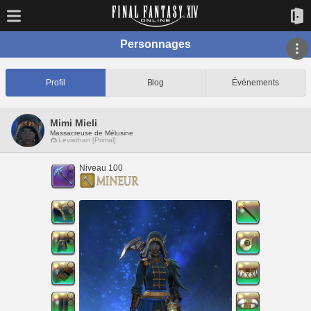
Personnages
Profil
Blog
Événements
Mimi Mieli
Massacreuse de Mélusine
Leviathan [Primal]
Niveau 100