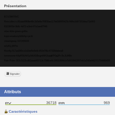
Présentation
ECU39670VC
ffxivcollect:c91aae8908e49c1b5e8e765f3fae117bb58f6f5425cf48fe2d97353dea71b063
8323605d-3b8c-4d72-a3ed-07a1aedf7f48
otter-little-green-griffin
kupo-wuabxoybltikfqccpcik
clearingway-537265033
wIy81j-jWPw
ffxivlfg-517ad280ce1d2dd5e9e8c952d781c67328dabea9
tomestone-hXpR5UNf1y0dUEiBxgn4WI2upgKPOg2FcScJLMBo
Pale-Rider-363c5115cd62aaab65713c7580ce0c1ff01064b1e5d919942957eb1a540e9427/1754880455
Signaler
Attributs
36718
969
Caractéristiques