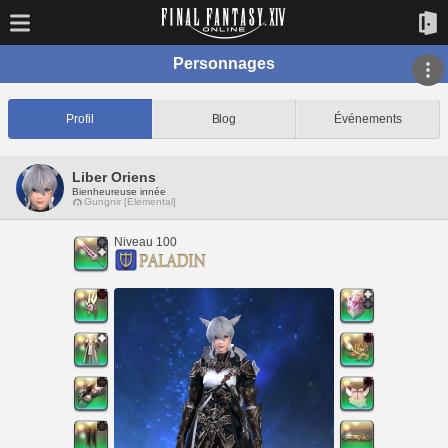
Personnages
Profil
Blog
Événements
Liber Oriens
Bienheureuse innée
Gungnir [Elemental]
Niveau 100