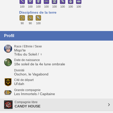
100
100
100
100
100
100
100
100
Disciplines de la terre
90
90
100
Profil
Race / Ethnie / Sexe
Miqo'te
Tribu du Soleil / ♀
Date de naissance
18e soleil de la 4e lune ombrale
Divinité
Oschon, le Vagabond
Cité de départ
Ul'dah
Grande compagnie
Les Immortels / Capitaine
Compagnie libre
CANDY HOUSE