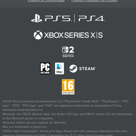
Politique de confidentialité
Politique d'utilisation des cookies
©2026 Sony Interactive Entertainment LLC."PlayStation Family Mark", "PlayStation", "PS5
logo", "PS5", "PS4 logo" and "PS4" are registered trademarks or trademarks of Sony
Interactive Entertainment Inc.
Microsoft, the XBOX Sphere mark, the Series X|S logo and XBOX Series X|S are trademarks
of the Microsoft group of companies.
Nintendo Switch est une marque de Nintendo.
Mac is a trademark of Apple Inc.
©2026 Valve Corporation. Steam et le logo Steam sont des marques déposées et/ou des
marques enregistrées par Valve Corporation aux É.U. et/ou dans d'autres pays.