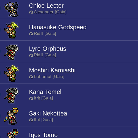
Chloe Lecter
Alexander [Gaia]
Hanasuke Godspeed
Ridill [Gaia]
Lyre Orpheus
Ridill [Gaia]
Moshiri Kamiashi
Bahamut [Gaia]
Kana Temel
Ifrit [Gaia]
Saki Nekottea
Ifrit [Gaia]
Iqos Tomo