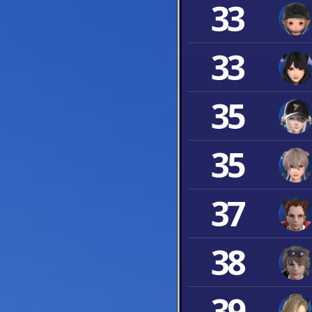
33
33
35
35
37
38
39