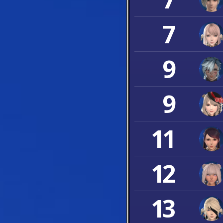
7
9
9
11
12
13