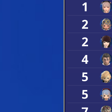
1
2
2
4
5
5
7