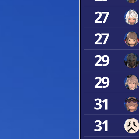
27
27
29
29
31
31