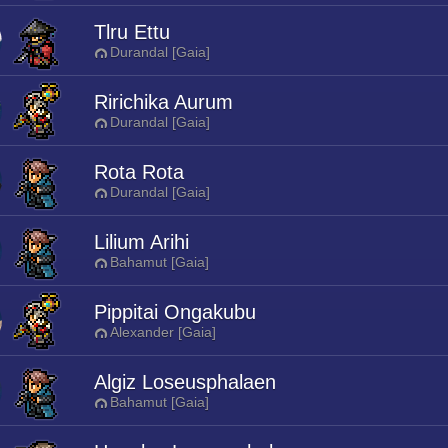
Tlru Ettu
Durandal [Gaia]
Ririchika Aurum
Durandal [Gaia]
Rota Rota
Durandal [Gaia]
Lilium Arihi
Bahamut [Gaia]
Pippitai Ongakubu
Alexander [Gaia]
Algiz Loseusphalaen
Bahamut [Gaia]