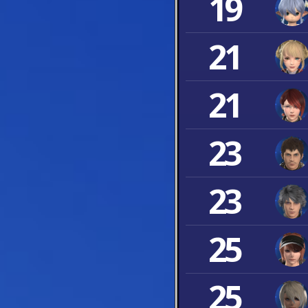
19
21
21
23
23
25
25