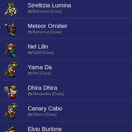
Strelitzia Lumina
Bahamut [Gaia]
Meteor Ornitier
Bahamut [Gaia]
Nel Lilin
Ridill [Gaia]
Yama Da
Ifrit [Gaia]
Dhira Dhira
Alexander [Gaia]
Canary Cabo
Ultima [Gaia]
Elvio Burlone