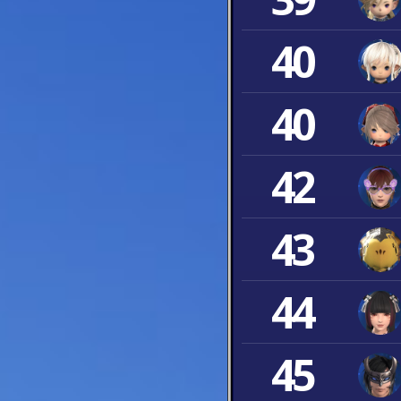
40
40
42
43
44
45