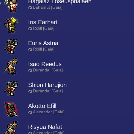
Hagalaz Loseusphalaen
Bahamut [Gaia]
Iris Earhart
Ridill [Gaia]
Euris Astria
Ridill [Gaia]
Isao Reedus
Durandal [Gaia]
Shion Harujion
Durandal [Gaia]
Akotto Efill
Alexander [Gaia]
Risyua Nafat
Alexander [Gaia]