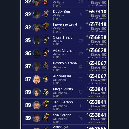
82
Étage 100
Alpha
[Light]
07.01.2024 à 01h13
1657418
Ducky Bun
82
Étage 100
Alpha
[Light]
07.01.2024 à 01h13
1657418
Frayenne Eruyt
82
Étage 100
Alpha
[Light]
07.01.2024 à 01h13
1656838
Storm Hearth
85
Étage 100
Lich
[Light]
18.02.2026 à 08h23
1656628
Adan Shura
86
Étage 100
Zodiark
[Light]
23.02.2023 à 19h08
1654967
Kotoko Marana
87
Étage 100
Raiden
[Light]
07.06.2024 à 20h48
1654967
Ai Syarashi
87
Étage 100
Raiden
[Light]
07.06.2024 à 20h48
1653841
Magic Muffin
89
Étage 100
Phoenix
[Light]
07.12.2024 à 17h56
1653841
Jenji Seraph
89
Étage 100
Phoenix
[Light]
07.12.2024 à 17h56
1653841
Syn Seraph
89
Étage 100
Phoenix
[Light]
07.12.2024 à 17h56
Akashiiya
1652665