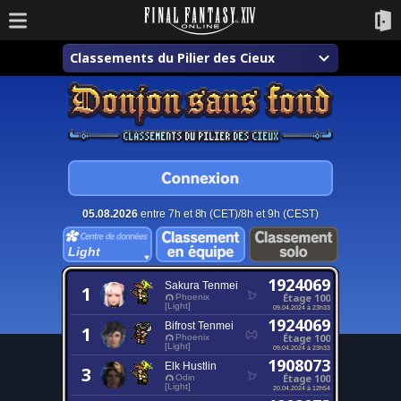
Classements du Pilier des Cieux
05.08.2026
entre 7h et 8h (CET)/8h et 9h (CEST)
Light
1924069
Sakura Tenmei
1
Étage 100
Phoenix
[Light]
09.04.2024 à 23h33
1924069
Bifrost Tenmei
1
Étage 100
Phoenix
[Light]
09.04.2024 à 23h33
1908073
Elk Hustlin
3
Étage 100
Odin
[Light]
20.04.2024 à 12h54