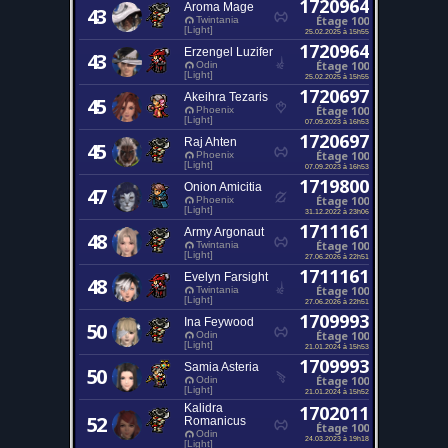
1720964
Aroma Mage
43
Étage 100
Twintania
[Light]
25.02.2025 à 15h55
1720964
Erzengel Luzifer
43
Étage 100
Odin
[Light]
25.02.2025 à 15h55
1720697
Akeihra Tezaris
45
Étage 100
Phoenix
[Light]
07.09.2023 à 16h53
1720697
Raj Ahten
45
Étage 100
Phoenix
[Light]
07.09.2023 à 16h53
1719800
Onion Amicitia
47
Étage 100
Phoenix
[Light]
31.12.2022 à 23h06
1711161
Army Argonaut
48
Étage 100
Twintania
[Light]
27.06.2026 à 22h51
1711161
Evelyn Farsight
48
Étage 100
Twintania
[Light]
27.06.2026 à 22h51
1709993
Ina Feywood
50
Étage 100
Odin
[Light]
21.01.2024 à 15h53
1709993
Samia Asteria
50
Étage 100
Odin
[Light]
21.01.2024 à 15h52
Kalidra
1702011
52
Romanicus
Étage 100
Odin
24.03.2023 à 19h18
[Light]