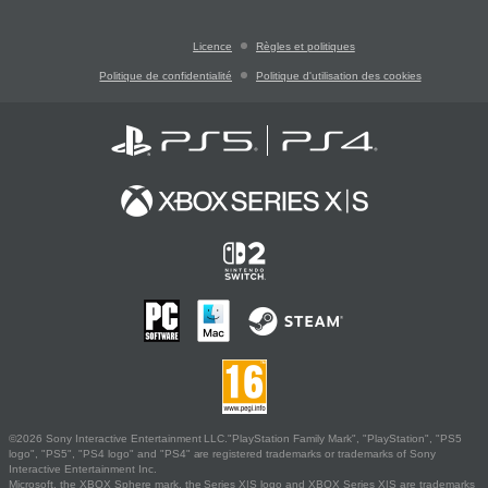
Licence
Règles et politiques
Politique de confidentialité
Politique d'utilisation des cookies
©2026 Sony Interactive Entertainment LLC."PlayStation Family Mark", "PlayStation", "PS5
logo", "PS5", "PS4 logo" and "PS4" are registered trademarks or trademarks of Sony
Interactive Entertainment Inc.
Microsoft, the XBOX Sphere mark, the Series X|S logo and XBOX Series X|S are trademarks