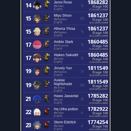
1868282
Jenni Rose
14
Étage 100
Odin
[Light]
27.12.2022 à 16h38
1861237
Miyu Shion
15
Étage 100
Raiden
[Light]
18.11.2023 à 22h58
1861237
Athena Yhisa
15
Étage 100
Raiden
[Light]
18.11.2023 à 22h58
1860485
Amble Stark
17
Étage 100
Phoenix
[Light]
21.05.2024 à 09h39
1860485
Atakes Sakiatilt
17
Étage 100
Odin
[Light]
21.05.2024 à 09h39
1811549
Jinvely Yun
19
Étage 100
Raiden
[Light]
19.04.2023 à 21h18
Avalae
1811549
19
Nightshade
Étage 100
Shiva
19.04.2023 à 21h17
[Light]
1785282
Hawu Jawantal
21
Étage 100
Lich
[Light]
07.03.2021 à 18h03
1782922
Hq Ultra-potion
22
Étage 100
Odin
[Light]
02.12.2020 à 23h24
1774254
Storm Eldritch
23
Étage 100
Odin
[Light]
16.01.2022 à 22h18