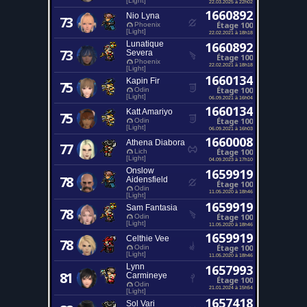
[Light]
22.03.2025 à 22h02
1660892
Nio Lyna
73
Étage 100
Phoenix
[Light]
22.02.2021 à 18h18
Lunatique
1660892
73
Severa
Étage 100
Phoenix
22.02.2021 à 18h18
[Light]
1660134
Kapin Fir
75
Étage 100
Odin
[Light]
06.09.2021 à 16h04
1660134
Katt Amariyo
75
Étage 100
Odin
[Light]
06.09.2021 à 16h03
1660008
Athena Diabora
77
Étage 100
Lich
[Light]
04.09.2023 à 17h10
Onslow
1659919
78
Aidensfield
Étage 100
Odin
11.05.2020 à 18h46
[Light]
1659919
Sam Fantasia
78
Étage 100
Odin
[Light]
11.05.2020 à 18h46
1659919
Celthie Vee
78
Étage 100
Odin
[Light]
11.05.2020 à 18h46
Lynn
1657993
81
Carmineye
Étage 100
Odin
21.01.2024 à 15h54
[Light]
1657418
Sol Vari