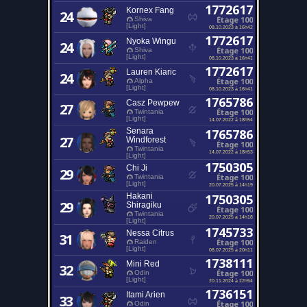
1772617
Kornex Fang
24
Étage 100
Shiva
[Light]
08.10.2023 à 16h42
1772617
Nyoka Wingu
24
Étage 100
Shiva
[Light]
08.10.2023 à 16h41
1772617
Lauren Kiaric
24
Étage 100
Alpha
[Light]
08.10.2023 à 16h41
1765786
Casz Pewpew
27
Étage 100
Twintania
[Light]
14.07.2022 à 18h54
Senara
1765786
27
Windforest
Étage 100
Twintania
14.07.2022 à 18h53
[Light]
1750305
Chi Ji
29
Étage 100
Twintania
[Light]
20.07.2025 à 14h19
Hakani
1750305
29
Shiragiku
Étage 100
Twintania
20.07.2025 à 14h18
[Light]
1745733
Nessa Citrus
31
Étage 100
Raiden
[Light]
08.07.2025 à 20h11
1738111
Mini Red
32
Étage 100
Odin
[Light]
20.11.2024 à 22h54
1736151
Itami Arien
33
Étage 100
Odin