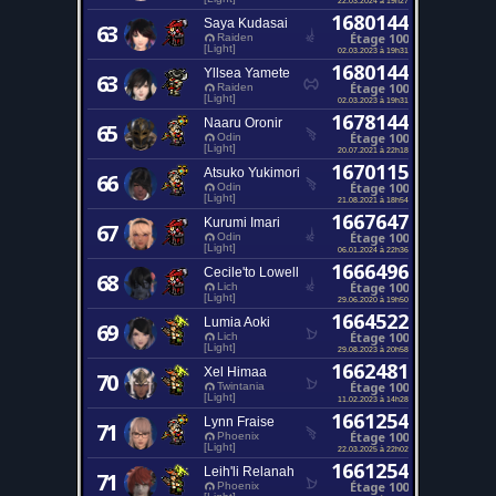
1680144
Saya Kudasai
63
Étage 100
Raiden
[Light]
02.03.2023 à 19h31
1680144
Yllsea Yamete
63
Étage 100
Raiden
[Light]
02.03.2023 à 19h31
1678144
Naaru Oronir
65
Étage 100
Odin
[Light]
20.07.2021 à 22h18
1670115
Atsuko Yukimori
66
Étage 100
Odin
[Light]
21.08.2021 à 18h54
1667647
Kurumi Imari
67
Étage 100
Odin
[Light]
06.01.2024 à 22h36
1666496
Cecile'to Lowell
68
Étage 100
Lich
[Light]
29.06.2020 à 19h50
1664522
Lumia Aoki
69
Étage 100
Lich
[Light]
29.08.2023 à 20h58
1662481
Xel Himaa
70
Étage 100
Twintania
[Light]
11.02.2023 à 14h28
1661254
Lynn Fraise
71
Étage 100
Phoenix
[Light]
22.03.2025 à 22h02
1661254
Leih'li Relanah
71
Étage 100
Phoenix