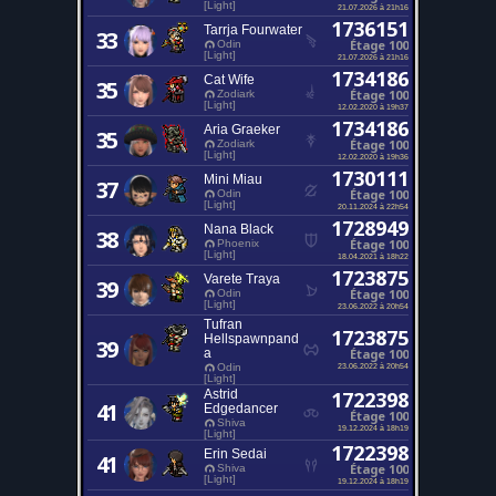
[Light]
21.07.2026 à 21h16
1736151
Tarrja Fourwater
33
Étage 100
Odin
[Light]
21.07.2026 à 21h16
1734186
Cat Wife
35
Étage 100
Zodiark
[Light]
12.02.2020 à 19h37
1734186
Aria Graeker
35
Étage 100
Zodiark
[Light]
12.02.2020 à 19h36
1730111
Mini Miau
37
Étage 100
Odin
[Light]
20.11.2024 à 22h54
1728949
Nana Black
38
Étage 100
Phoenix
[Light]
18.04.2021 à 18h22
1723875
Varete Traya
39
Étage 100
Odin
[Light]
23.06.2022 à 20h54
Tufran
1723875
Hellspawnpand
39
a
Étage 100
23.06.2022 à 20h54
Odin
[Light]
Astrid
1722398
41
Edgedancer
Étage 100
Shiva
19.12.2024 à 18h19
[Light]
1722398
Erin Sedai
41
Étage 100
Shiva
[Light]
19.12.2024 à 18h19