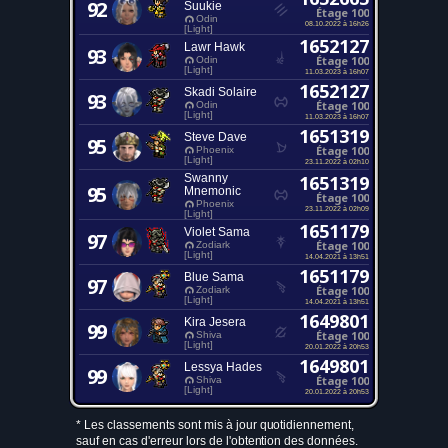
92
Suukie
Étage 100
Odin
08.10.2022 à 16h26
[Light]
1652127
Lawr Hawk
93
Étage 100
Odin
[Light]
11.03.2023 à 16h07
1652127
Skadi Solaire
93
Étage 100
Odin
[Light]
11.03.2023 à 16h07
1651319
Steve Dave
95
Étage 100
Phoenix
[Light]
23.11.2022 à 02h10
Swanny
1651319
95
Mnemonic
Étage 100
Phoenix
23.11.2022 à 02h09
[Light]
1651179
Violet Sama
97
Étage 100
Zodiark
[Light]
14.04.2021 à 13h51
1651179
Blue Sama
97
Étage 100
Zodiark
[Light]
14.04.2021 à 13h51
1649801
Kira Jesera
99
Étage 100
Shiva
[Light]
20.01.2022 à 20h53
1649801
Lessya Hades
99
Étage 100
Shiva
[Light]
20.01.2022 à 20h53
* Les classements sont mis à jour quotidiennement,
sauf en cas d'erreur lors de l'obtention des données.