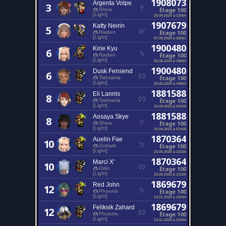
1908073
Argenta Volpe
3
Étage 100
Shiva
[Light]
20.04.2024 à 12h54
1907679
Katty Neirin
5
Étage 100
Raiden
[Light]
07.09.2024 à 00h51
1900480
Kirie Kyu
6
Étage 100
Raiden
[Light]
20.06.2024 à 19h53
1900480
Dusk Fensend
6
Étage 100
Twintania
[Light]
20.06.2024 à 19h53
1881588
Eli Lannis
8
Étage 100
Twintania
[Light]
10.04.2022 à 01h59
1881588
Aosaya Skye
8
Étage 100
Shiva
[Light]
10.04.2022 à 01h58
1870364
Auelin Fae
10
Étage 100
Zodiark
[Light]
23.05.2025 à 21h26
1870364
Marci X'
10
Étage 100
Odin
[Light]
23.05.2025 à 21h26
1869679
Red John
12
Étage 100
Phoenix
[Light]
13.01.2024 à 22h34
1869679
Feliksik Zahard
12
Étage 100
Phoenix
[Light]
13.01.2024 à 22h34