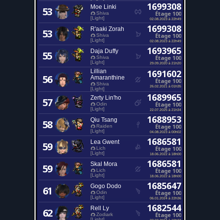
1699308
Moe Linki
53
Étage 100
Shiva
[Light]
02.08.2023 à 22h49
1699308
R'aaki Zorah
53
Étage 100
Shiva
[Light]
02.08.2023 à 22h49
1693965
Daja Duffy
55
Étage 100
Shiva
[Light]
29.09.2020 à 21h20
Lillian
1691602
56
Amaranthine
Étage 100
Shiva
26.02.2021 à 01h35
[Light]
1689965
Zerty Lin'ho
57
Étage 100
Odin
[Light]
22.07.2025 à 21h34
1688953
Qiu Tsang
58
Étage 100
Raiden
[Light]
04.08.2023 à 00h02
1686581
Lea Gwent
59
Étage 100
Lich
[Light]
18.06.2022 à 18h00
1686581
Skal Mora
59
Étage 100
Lich
[Light]
18.06.2022 à 18h00
1685647
Gogo Dodo
61
Étage 100
Odin
[Light]
06.01.2024 à 22h36
1682544
Rell Ly
62
Étage 100
Zodiark
[Light]
22.03.2024 à 19h27