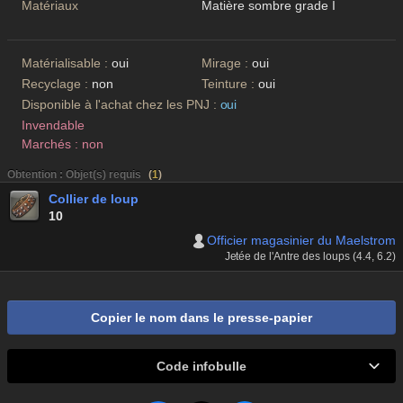
Matériaux
Matière sombre grade I
Matérialisable :
oui
Mirage :
oui
Recyclage :
non
Teinture :
oui
Disponible à l'achat chez les PNJ :
oui
Invendable
Marchés : non
Obtention : Objet(s) requis
(
1
)
Collier de loup
10
Officier magasinier du Maelstrom
Jetée de l'Antre des loups (4.4, 6.2)
Copier le nom dans le presse-papier
Code infobulle