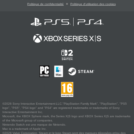
Politique de confidentialité
Politique d'utilisation des cookies
©2026 Sony Interactive Entertainment LLC."PlayStation Family Mark", "PlayStation", "PS5
logo", "PS5", "PS4 logo" and "PS4" are registered trademarks or trademarks of Sony
Interactive Entertainment Inc.
Microsoft, the XBOX Sphere mark, the Series X|S logo and XBOX Series X|S are trademarks
of the Microsoft group of companies.
Nintendo Switch est une marque de Nintendo.
Mac is a trademark of Apple Inc.
©2026 Valve Corporation. Steam et le logo Steam sont des marques déposées et/ou des