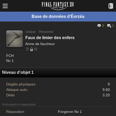
Base de données d'Éorzéa
0
2
Unique
Personnel
Faux de limier des enfers
Arme de faucheur
FCH
Nv 1
Niveau d'objet 1
Dégâts physiques
9
Attaque auto.
9.60
Délai
3.20
Artisanat et réparation
Réparation
Forgeron Nv 1