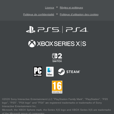
Licence
Règles et politiques
Politique de confidentialité
Politique d'utilisation des cookies
©2026 Sony Interactive Entertainment LLC."PlayStation Family Mark", "PlayStation", "PS5
logo", "PS5", "PS4 logo" and "PS4" are registered trademarks or trademarks of Sony
Interactive Entertainment Inc.
Microsoft, the XBOX Sphere mark, the Series X|S logo and XBOX Series X|S are trademarks
of the Microsoft group of companies.