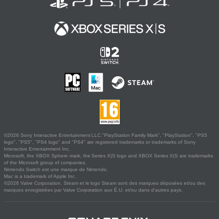
©2026 Sony Interactive Entertainment LLC."PlayStation Family Mark", "PlayStation", "PS5
logo", "PS5", "PS4 logo" and "PS4" are registered trademarks or trademarks of Sony
Interactive Entertainment Inc.
Microsoft, the XBOX Sphere mark, the Series X|S logo and XBOX Series X|S are trademarks
of the Microsoft group of companies.
Nintendo Switch est une marque de Nintendo.
Mac is a trademark of Apple Inc.
©2026 Valve Corporation. Steam et le logo Steam sont des marques déposées et/ou des
marques enregistrées par Valve Corporation aux É.U. et/ou dans d'autres pays.