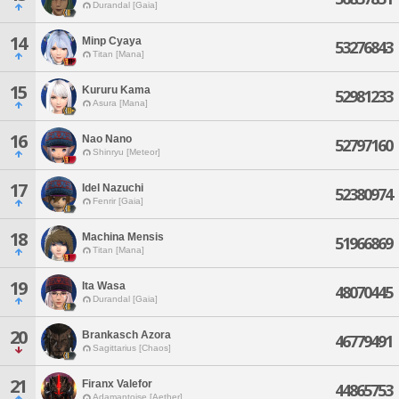
Durandal [Gaia]
14
Minp Cyaya
53276843
Titan [Mana]
15
Kururu Kama
52981233
Asura [Mana]
16
Nao Nano
52797160
Shinryu [Meteor]
17
Idel Nazuchi
52380974
Fenrir [Gaia]
18
Machina Mensis
51966869
Titan [Mana]
19
Ita Wasa
48070445
Durandal [Gaia]
20
Brankasch Azora
46779491
Sagittarius [Chaos]
21
Firanx Valefor
44865753
Adamantoise [Aether]