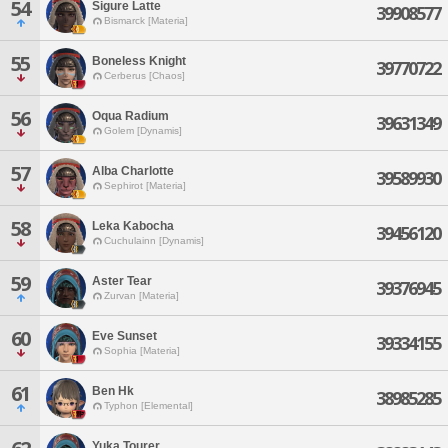
54
Sigure Latte
39908577
Bismarck [Materia]
55
Boneless Knight
39770722
Cerberus [Chaos]
56
Oqua Radium
39631349
Golem [Dynamis]
57
Alba Charlotte
39589930
Sephirot [Materia]
58
Leka Kabocha
39456120
Cuchulainn [Dynamis]
59
Aster Tear
39376945
Zurvan [Materia]
60
Eve Sunset
39334155
Sophia [Materia]
61
Ben Hk
38985285
Typhon [Elemental]
Yuka Tourer