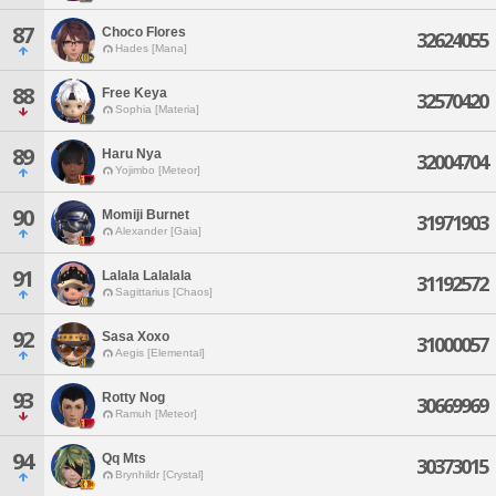
87
Choco Flores
32624055
Hades [Mana]
88
Free Keya
32570420
Sophia [Materia]
89
Haru Nya
32004704
Yojimbo [Meteor]
90
Momiji Burnet
31971903
Alexander [Gaia]
91
Lalala Lalalala
31192572
Sagittarius [Chaos]
92
Sasa Xoxo
31000057
Aegis [Elemental]
93
Rotty Nog
30669969
Ramuh [Meteor]
94
Qq Mts
30373015
Brynhildr [Crystal]