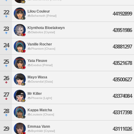
22
Lilou Couleur
44192899
Behemoth [Primal]
23
Klynthota Bloelakwyn
43951986
Diabolos [Crystal]
24
Vanille Rocher
43881297
Phantom [Chaos]
25
Yata Fleuve
43521678
Exodus [Primal]
26
Mayo Wasa
43500627
Durandal [Gaia]
27
Mr Killer
43374084
Phoenix [Light]
28
Kappa Matcha
43317398
Louisoix [Chaos]
Emmaa Vann
29
43111026
Brynhildr [Crystal]