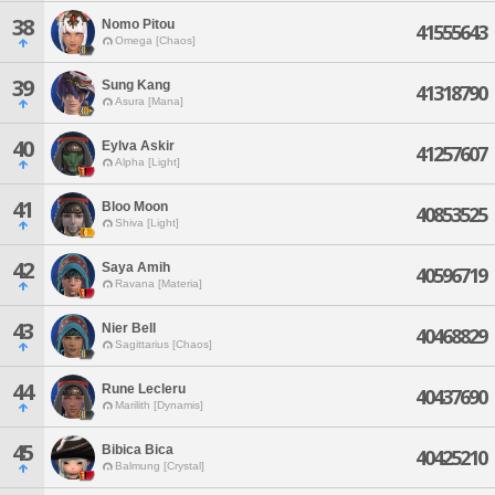
38
Nomo Pitou
41555643
Omega [Chaos]
39
Sung Kang
41318790
Asura [Mana]
40
Eylva Askir
41257607
Alpha [Light]
41
Bloo Moon
40853525
Shiva [Light]
42
Saya Amih
40596719
Ravana [Materia]
43
Nier Bell
40468829
Sagittarius [Chaos]
44
Rune Lecleru
40437690
Marilith [Dynamis]
45
Bibica Bica
40425210
Balmung [Crystal]