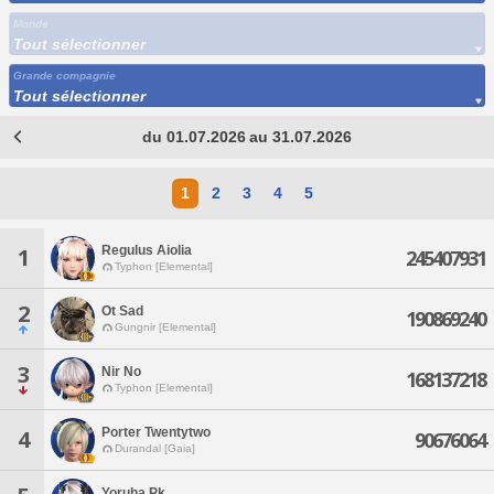
Monde
Tout sélectionner
Grande compagnie
Tout sélectionner
du 01.07.2026 au 31.07.2026
1
2
3
4
5
Regulus Aiolia
1
245407931
Typhon [Elemental]
2
Ot Sad
190869240
Gungnir [Elemental]
3
Nir No
168137218
Typhon [Elemental]
Porter Twentytwo
4
90676064
Durandal [Gaia]
Yoruha Pk