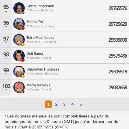
95
Gwen Longreach
29765576
Ravana [Materia]
96
Mocha Re'
29725620
Ragnarok [Chaos]
97
Teiro Muchitsukai
29593890
Atomos [Elemental]
98
Doji Sama
29579486
Omega [Chaos]
99
Sharlayan Huntress
29305519
Carbuncle [Elemental]
100
Meow Meowys
29082658
Omega [Chaos]
1
2
3
4
5
* Les données mensuelles sont comptabilisées à partir du
premier jour du mois à 0 heure (GMT) jusqu'au dernier jour du
mois suivant à 23h59m59s (GMT).