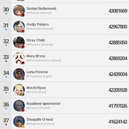
30
Senbei Nellemond
43081669
Ramuh [Meteor]
31
Asdjs Paharo
42967800
Brynhildr [Crystal]
32
Stray Child
42885050
Ravana [Materia]
33
Moru M'oru
42869204
Pandaemonium [Mana]
34
Luna Freesia
42439004
Twintania [Light]
35
Mochi Nyan
42205928
Fenrir [Gaia]
36
Noallinne Ignemortel
41797026
Coeurl [Crystal]
37
Shaquille O-heal
41624142
Ragnarok [Chaos]