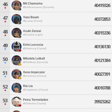
46
Mii Chamama
40419326
Halicarnassus [Dynamis]
47
Yuzu Baum
40372853
Lamia [Primal]
48
Azuki Zenzai
40315336
Zodiark [Light]
49
Kirin Lesresta
40136130
Balmung [Crystal]
50
Mikalela Lnikall
40121384
Rafflesia [Dynamis]
51
Xeno Imperator
40027391
Cerberus [Chaos]
52
Ria Lia
40010788
Sagittarius [Chaos]
53
Petra Tormelados
39923262
Diabolos [Crystal]