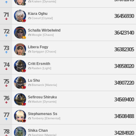
Kraken [Dynamis]
71
Kiara Oghu
36456930
Coeurl [Crystal]
72
Schalla Wirbelwind
36423140
Moogle [Chaos]
73
Libera Fogy
36382305
Spriggan [Chaos]
74
Critt Ersmith
34958020
Raiden [Light]
75
Lu Shu
34907220
Bismarck [Materia]
76
Sefirosu Shiruku
34569400
Maduin [Dynamis]
77
Stephamenas Ss
34508488
Tonberry [Elemental]
78
Shika Chan
34284920
Sephirot [Materia]