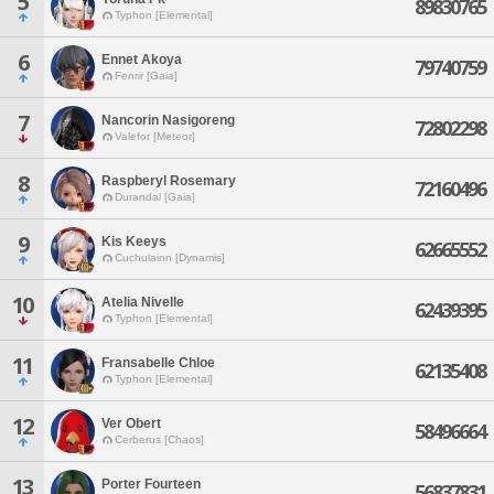
5
89830765
Typhon [Elemental]
6
Ennet Akoya
79740759
Fenrir [Gaia]
7
Nancorin Nasigoreng
72802298
Valefor [Meteor]
8
Raspberyl Rosemary
72160496
Durandal [Gaia]
9
Kis Keeys
62665552
Cuchulainn [Dynamis]
10
Atelia Nivelle
62439395
Typhon [Elemental]
11
Fransabelle Chloe
62135408
Typhon [Elemental]
12
Ver Obert
58496664
Cerberus [Chaos]
13
Porter Fourteen
56837831