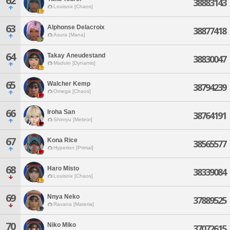
62
38883143
Louisoix [Chaos]
63
Alphonse Delacroix
38877418
Asura [Mana]
64
Takay Aneudestand
38830047
Maduin [Dynamis]
65
Walcher Kemp
38794239
Omega [Chaos]
66
Iroha San
38764191
Shinryu [Meteor]
67
Kona Rice
38565577
Hyperion [Primal]
68
Haro Misto
38339084
Louisoix [Chaos]
69
Nnya Neko
37889525
Ravana [Materia]
70
Niko Miko
37072615