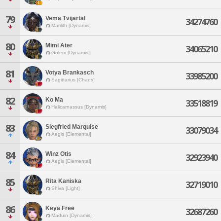
79
Vema Tvijartal
34274760
Marilith [Dynamis]
80
Mimi Ater
34065210
Golem [Dynamis]
81
Votya Brankasch
33985200
Sagittarius [Chaos]
82
Ko Ma
33518819
Halicarnassus [Dynamis]
83
Siegfried Marquise
33079034
Aegis [Elemental]
84
Winz Otis
32923940
Aegis [Elemental]
85
Rita Kaniska
32719010
Shiva [Light]
86
Keya Free
32687260
Maduin [Dynamis]