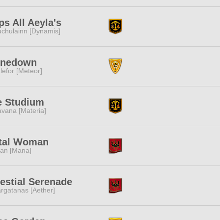
s All Aeyla's
chulainn [Dynamis]
inedown
lefor [Meteor]
e Studium
vana [Materia]
tal Woman
tan [Mana]
estial Serenade
rgatanas [Aether]