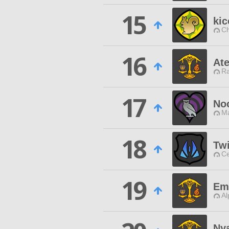
15
ki
Ch
16
Ate
Ra
17
No
Ma
18
Tw
Ce
19
Em
Al
Ny