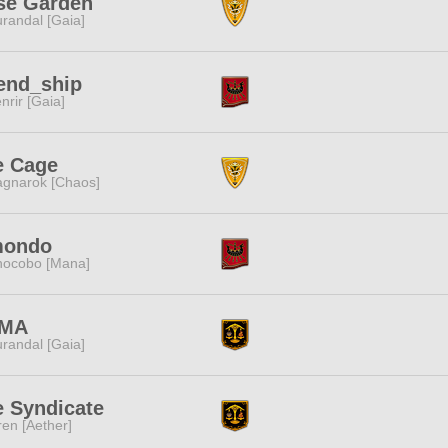
se Garden
randal [Gaia]
end_ship
nrir [Gaia]
e Cage
gnarok [Chaos]
mondo
ocobo [Mana]
MA
randal [Gaia]
e Syndicate
ren [Aether]