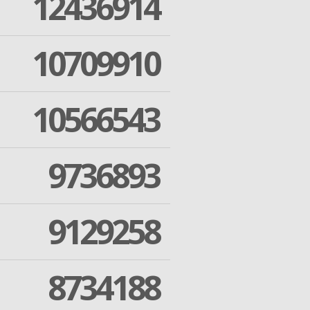
12436914
10709910
10566543
9736893
9129258
8734188