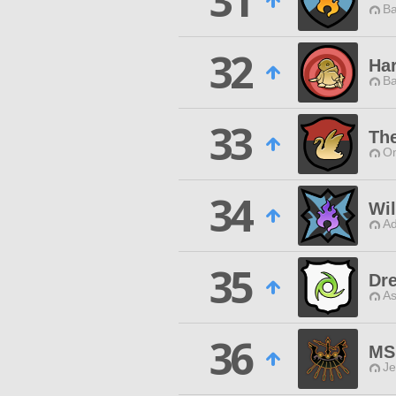
31
Ba
32
Har
Ba
33
Th
O
34
Wil
Ad
35
Dr
As
36
MS
Je