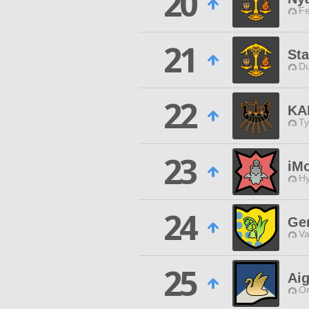
20
Fe
21
Sta
Du
22
KA
Ty
23
iM
Hy
24
Ge
Va
25
Ai
O