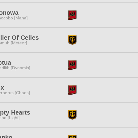
conowa
ocobo [Mana]
lier Of Celles
muh [Meteor]
ctua
rilith [Dynamis]
ix
rberus [Chaos]
pty Hearts
pha [Light]
anko