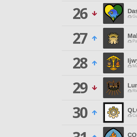
26
Das
Gu
27
Ma
P
28
Ijw
Ma
29
Lu
Ri
30
QL
Ce
CO