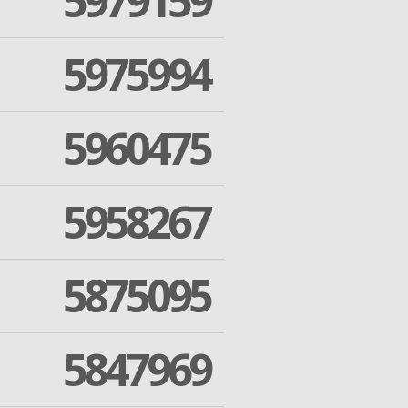
5979159
5975994
5960475
5958267
5875095
5847969