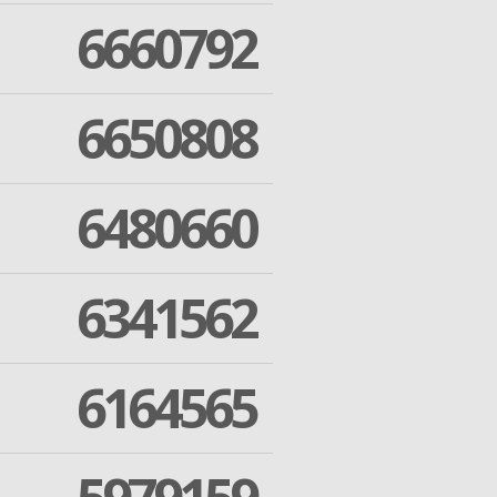
6660792
6650808
6480660
6341562
6164565