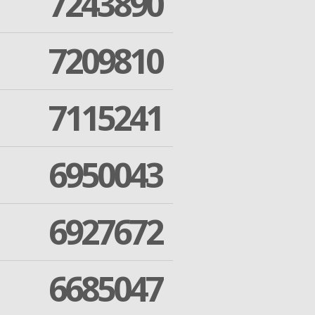
7243890
7209810
7115241
6950043
6927672
6685047