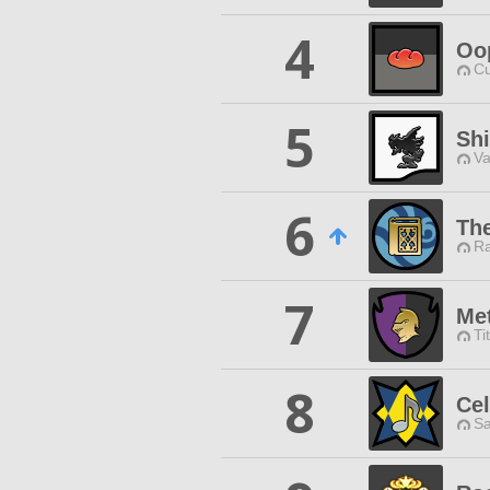
4
Oop
Cu
5
Sh
Va
6
Th
Ra
7
Me
Ti
8
Cel
Sa