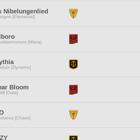
 Nibelungenlied
ngnir [Elemental]
lboro
andaemonium [Mana]
ythia
duin [Dynamis]
nar Bloom
dill [Gaia]
O
rberus [Chaos]
ZY