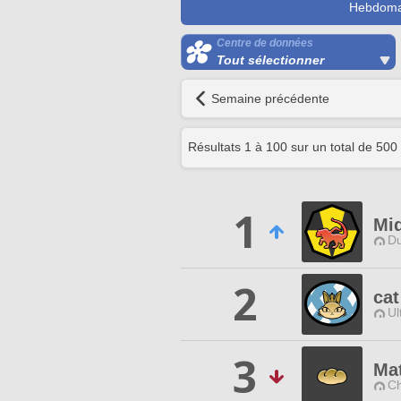
Hebdoma
Centre de données
Tout sélectionner
Semaine précédente
Résultats
1
à
100
sur un total de
500
1
Mi
Du
2
ca
Ul
3
Mat
Ch