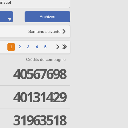
nsuel
Archives
Semaine suivante
1
2
3
4
5
Crédits de compagnie
40567698
40131429
31963518