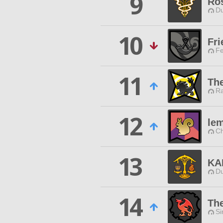
9
Ro
Du
10
Fri
Fe
11
Th
Ra
12
le
Ch
13
KA
Du
14
Th
Si