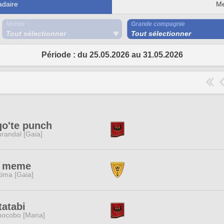
daire
Me
Monde
Grande compagnie
Tout sélectionner
Tout sélectionner
Période : du 25.05.2026 au 31.05.2026
qo'te punch
randal [Gaia]
t meme
tima [Gaia]
atabi
ocobo [Mana]