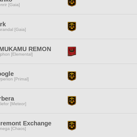
nrir [Gaia]
rk
randal [Gaia]
MUKAMU REMON
phon [Elemental]
oogle
perion [Primal]
rbera
lefor [Meteor]
gremont Exchange
mega [Chaos]