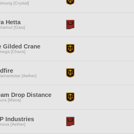
lmung [Crystal]
a Hetta
hamut [Gaia]
e Gilded Crane
mega [Chaos]
dfire
amantoise [Aether]
eam Drop Distance
ura [Mana]
P Industries
nova [Aether]