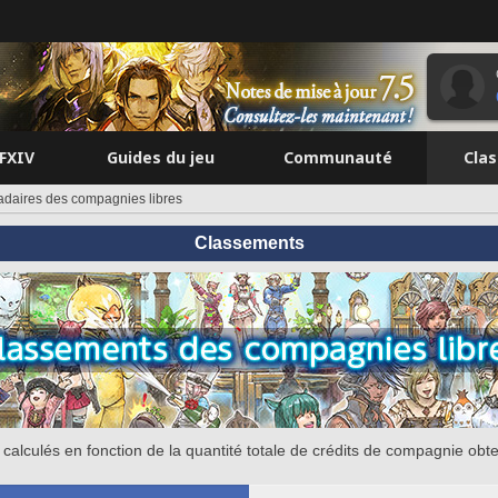
FFXIV
Guides du jeu
Communauté
Cla
aires des compagnies libres
Classements
calculés en fonction de la quantité totale de crédits de compagnie obt