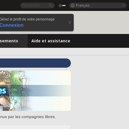
Français
Gérez le profil de votre personnage
Connexion
ssements
Aide et assistance
enus par les compagnies libres.