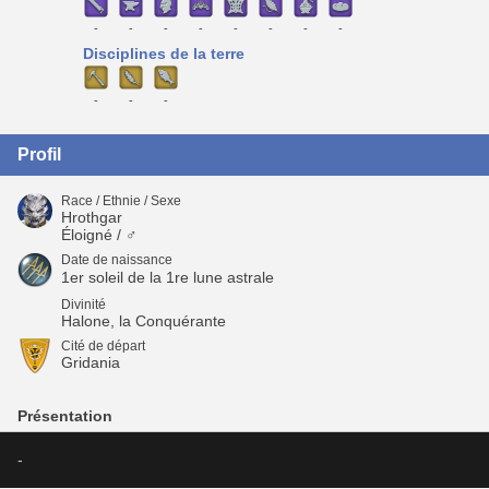
-
-
-
-
-
-
-
-
Disciplines de la terre
-
-
-
Profil
Race / Ethnie / Sexe
Hrothgar
Éloigné / ♂
Date de naissance
1er soleil de la 1re lune astrale
Divinité
Halone, la Conquérante
Cité de départ
Gridania
Présentation
-