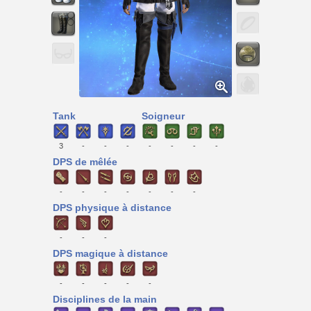
Tank
Soigneur
3
-
-
-
-
-
-
-
DPS de mêlée
-
-
-
-
-
-
-
DPS physique à distance
-
-
-
DPS magique à distance
-
-
-
-
-
Disciplines de la main