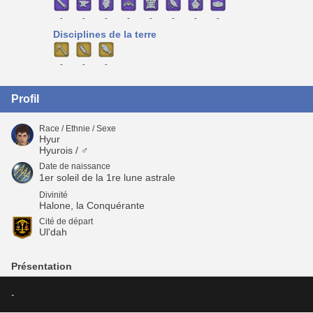
-
-
-
-
-
-
-
-
Disciplines de la terre
-
-
-
Profil
Race / Ethnie / Sexe
Hyur
Hyurois / ♂
Date de naissance
1er soleil de la 1re lune astrale
Divinité
Halone, la Conquérante
Cité de départ
Ul'dah
Présentation
-