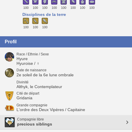
100
100
100
100
100
100
100
100
Disciplines de la terre
100
100
100
Profil
Race / Ethnie / Sexe
Hyure
Hyuroise / ♀
Date de naissance
2e soleil de la 6e lune ombrale
Divinité
Althyk, le Contemplateur
Cité de départ
Gridania
Grande compagnie
L'ordre des Deux Vipères / Capitaine
Compagnie libre
precious siblings