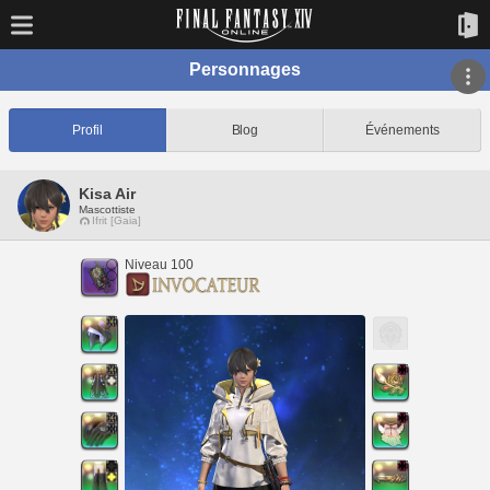
Personnages
Profil
Blog
Événements
Kisa Air
Mascottiste
Ifrit [Gaia]
Niveau 100