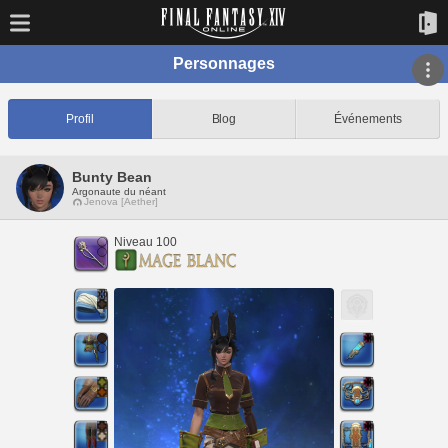
Personnages
Profil
Blog
Événements
Bunty Bean
Argonaute du néant
Jenova [Aether]
Niveau 100