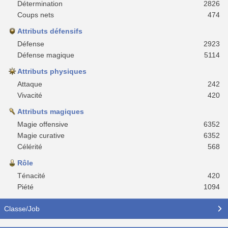
Détermination
2826
Coups nets
474
Attributs défensifs
Défense
2923
Défense magique
5114
Attributs physiques
Attaque
242
Vivacité
420
Attributs magiques
Magie offensive
6352
Magie curative
6352
Célérité
568
Rôle
Ténacité
420
Piété
1094
Classe/Job