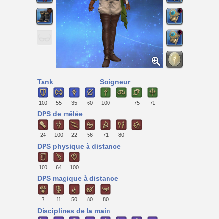
Tank
Soigneur
100
55
35
60
100
-
75
71
DPS de mêlée
24
100
22
56
71
80
-
DPS physique à distance
100
64
100
DPS magique à distance
7
11
50
80
80
Disciplines de la main