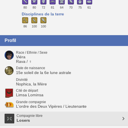
80
80
72
81
64
70
75
61
Disciplines de la terre
86
100
100
Profil
Race / Ethnie / Sexe
Viéra
Rava / ♀
Date de naissance
15e soleil de la 6e lune astrale
Divinité
Nophica, la Mère
Cité de départ
Limsa Lominsa
Grande compagnie
L'ordre des Deux Vipères / Lieutenante
Compagnie libre
Losers