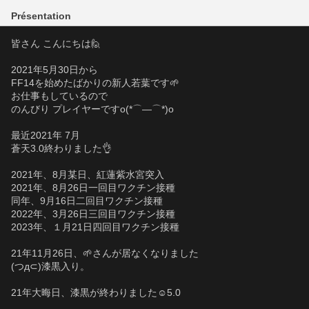
Présentation
皆さん こんにちは🙋
2021年5月30日から
FF14を始めたばかりの新人若葉です🌱
お仕事もしているので
のんびり プレイヤーですo(*⌒―⌒*)o
最近2021年 7月
蒼天3.0終わりました👌
2021年、8月某日、紅蓮紫水宮突入
2021年、8月26日一回目ワクチン接種
同年、9月16日二回目ワクチン接種
2022年、3月26日三回目ワクチン接種
2023年、１月21日四回目ワクチン接種
21年11月26日、🌱さんが居なくなりました
(つд⊂)漆黒入り。
21年大晦日、漆黒が終わりました☺️5.0