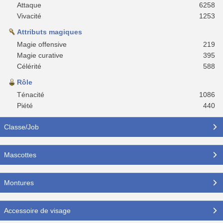
Attaque
6258
Vivacité
1253
Attributs magiques
Magie offensive
219
Magie curative
395
Célérité
588
Rôle
Ténacité
1086
Piété
440
Classe/Job
Mascottes
Montures
Accessoire de visage