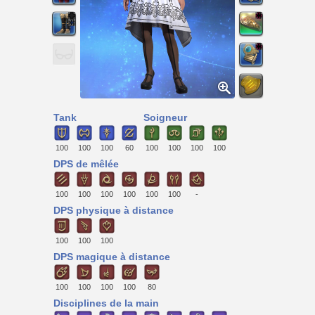
Tank
Soigneur
100
100
100
60
100
100
100
100
DPS de mêlée
100
100
100
100
100
100
-
DPS physique à distance
100
100
100
DPS magique à distance
100
100
100
100
80
Disciplines de la main