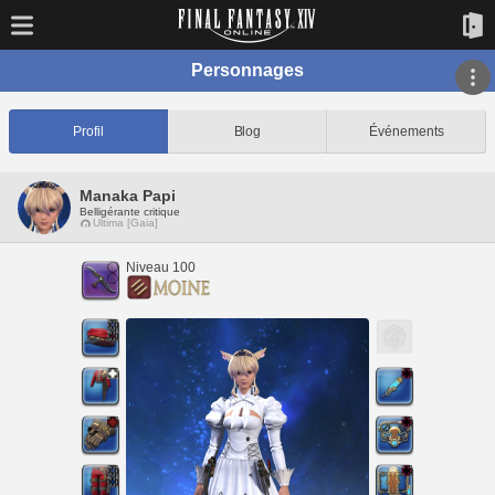
Personnages
Profil
Blog
Événements
Manaka Papi
Belligérante critique
Ultima [Gaia]
Niveau 100