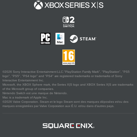
©2026 Sony Interactive Entertainment LLC."PlayStation Family Mark", "PlayStation", "PS5
logo", "PS5", "PS4 logo" and "PS4" are registered trademarks or trademarks of Sony
Interactive Entertainment Inc.
Microsoft, the XBOX Sphere mark, the Series X|S logo and XBOX Series X|S are trademarks
of the Microsoft group of companies.
Nintendo Switch est une marque de Nintendo.
Mac is a trademark of Apple Inc.
©2026 Valve Corporation. Steam et le logo Steam sont des marques déposées et/ou des
marques enregistrées par Valve Corporation aux É.U. et/ou dans d'autres pays.