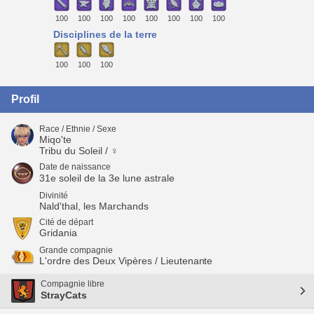
100
100
100
100
100
100
100
100
Disciplines de la terre
100
100
100
Profil
Race / Ethnie / Sexe
Miqo'te
Tribu du Soleil / ♀
Date de naissance
31e soleil de la 3e lune astrale
Divinité
Nald'thal, les Marchands
Cité de départ
Gridania
Grande compagnie
L'ordre des Deux Vipères / Lieutenante
Compagnie libre
StrayCats