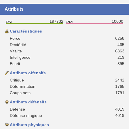
Attributs
197732
10000
Caractéristiques
Force
6258
Dextérité
465
Vitalité
6863
Intelligence
219
Esprit
395
Attributs offensifs
Critique
2442
Détermination
1765
Coups nets
1791
Attributs défensifs
Défense
4019
Défense magique
4019
Attributs physiques