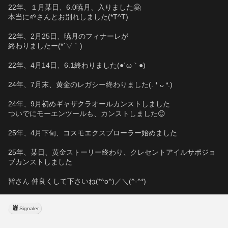
22年、１月某日、6.0暁月、入りました🤗
本当に🌱さんとお別れしました(*T^T)
22年、2月25日、暁月のフィナーレが
終わりましたー(*´▽｀)
22年、4月14日、6.1終わりました(●´ω｀●)
24年、7月末、黄金のレガシー終わりました(⁠.⁠ ⁠❛⁠ ⁠ᴗ⁠ ⁠❛⁠.⁠)
24年、9月初めギャザクラオールカンストしました
ついでにモーエンツールも、カンストしました😊
25年、4月下旬、コスモエクスプローラー始めました
25年、某日、黄金ストーリー終わり、クレセントアイルサポジョ
ブカンストしました　
皆さん 仲良くして下さいね(*^o^)／＼(^-^*)
Signaler