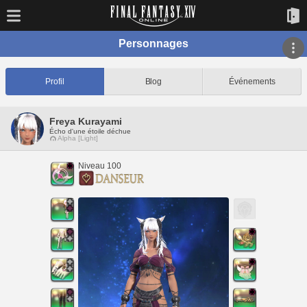
Personnages
Profil
Blog
Événements
Freya Kurayami
Écho d'une étoile déchue
Alpha [Light]
Niveau 100