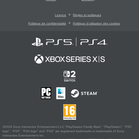
Licence
Règles et politiques
Politique de confidentialité
Politique d'utilisation des cookies
©2026 Sony Interactive Entertainment LLC."PlayStation Family Mark", "PlayStation", "PS5
logo", "PS5", "PS4 logo" and "PS4" are registered trademarks or trademarks of Sony
Interactive Entertainment Inc.