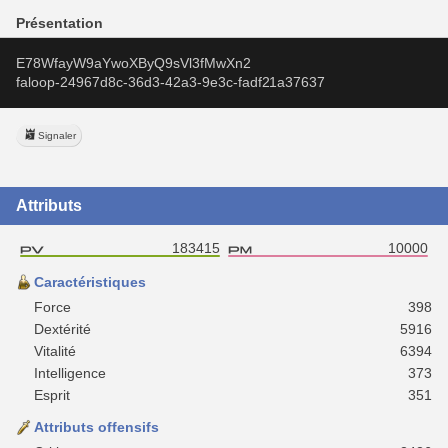
Présentation
E78WfayW9aYwoXByQ9sVl3fMwXn2
faloop-24967d8c-36d3-42a3-9e3c-fadf21a37637
Signaler
Attributs
183415
10000
Caractéristiques
Force
398
Dextérité
5916
Vitalité
6394
Intelligence
373
Esprit
351
Attributs offensifs