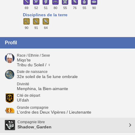
69
52
51
80
55
76
55
90
Disciplines de la terre
90
91
64
Profil
Race / Ethnie / Sexe
Miqo'te
Tribu du Soleil / ♀
Date de naissance
32e soleil de la 5e lune ombrale
Divinité
Menphina, la Bien-aimante
Cité de départ
Ul'dah
Grande compagnie
L'ordre des Deux Vipères / Lieutenante
Compagnie libre
Shadow_Garden