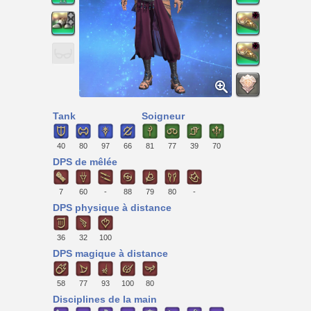
Tank
Soigneur
40
80
97
66
81
77
39
70
DPS de mêlée
7
60
-
88
79
80
-
DPS physique à distance
36
32
100
DPS magique à distance
58
77
93
100
80
Disciplines de la main