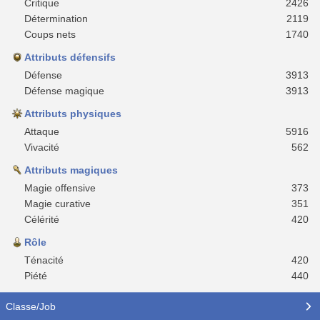
Critique
2426
Détermination
2119
Coups nets
1740
Attributs défensifs
Défense
3913
Défense magique
3913
Attributs physiques
Attaque
5916
Vivacité
562
Attributs magiques
Magie offensive
373
Magie curative
351
Célérité
420
Rôle
Ténacité
420
Piété
440
Classe/Job