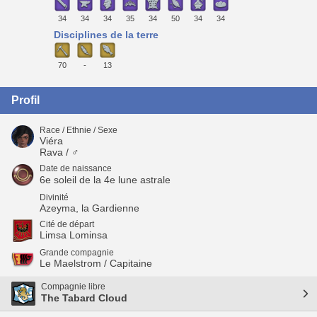
34
34
34
35
34
50
34
34
Disciplines de la terre
70
-
13
Profil
Race / Ethnie / Sexe
Viéra
Rava / ♂
Date de naissance
6e soleil de la 4e lune astrale
Divinité
Azeyma, la Gardienne
Cité de départ
Limsa Lominsa
Grande compagnie
Le Maelstrom / Capitaine
Compagnie libre
The Tabard Cloud