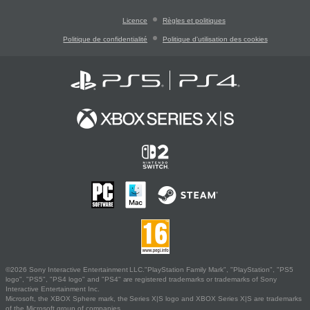
Licence
Règles et politiques
Politique de confidentialité
Politique d'utilisation des cookies
©2026 Sony Interactive Entertainment LLC."PlayStation Family Mark", "PlayStation", "PS5
logo", "PS5", "PS4 logo" and "PS4" are registered trademarks or trademarks of Sony
Interactive Entertainment Inc.
Microsoft, the XBOX Sphere mark, the Series X|S logo and XBOX Series X|S are trademarks
of the Microsoft group of companies.