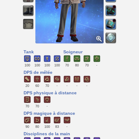
Tank
Soigneur
100
100
100
100
70
80
70
-
DPS de mêlée
20
60
70
-
-
-
-
DPS physique à distance
70
70
-
DPS magique à distance
90
80
100
83
-
Disciplines de la main