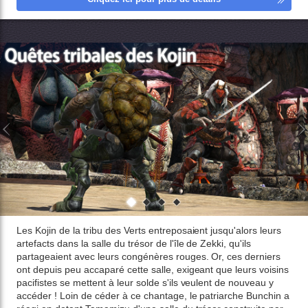
Les Kojin de la tribu des Verts entreposaient jusqu'alors leurs
artefacts dans la salle du trésor de l'île de Zekki, qu'ils
partageaient avec leurs congénères rouges. Or, ces derniers
ont depuis peu accaparé cette salle, exigeant que leurs voisins
pacifistes se mettent à leur solde s'ils veulent de nouveau y
accéder ! Loin de céder à ce chantage, le patriarche Bunchin a