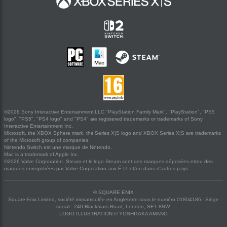
©2026 Sony Interactive Entertainment LLC."PlayStation Family Mark", "PlayStation", "PS5
logo", "PS5", "PS4 logo" and "PS4" are registered trademarks or trademarks of Sony
Interactive Entertainment Inc.
Microsoft, the XBOX Sphere mark, the Series X|S logo and XBOX Series X|S are trademarks
of the Microsoft group of companies.
Nintendo Switch est une marque de Nintendo.
Mac is a trademark of Apple Inc.
©2026 Valve Corporation. Steam et le logo Steam sont des marques déposées et/ou des
marques enregistrées par Valve Corporation aux É.U. et/ou dans d'autres pays.
© SQUARE ENIX
Square Enix Limited, société immatriculée en Angleterre sous le numéro 01804186 - Siège
social : 240 Blackfriars Road, London, SE1 8NW.
LOGO ILLUSTRATION:© YOSHITAKA AMANO