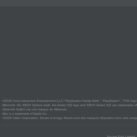
©2026 Sony Interactive Entertainment LLC."PlayStation Family Mark", "PlayStation", "PS5 logo"
Microsoft, the XBOX Sphere mark, the Series X|S logo and XBOX Series X|S are trademarks of 
Nintendo Switch est une marque de Nintendo.
Mac is a trademark of Apple Inc.
©2026 Valve Corporation. Steam et le logo Steam sont des marques déposées et/ou des marque
Square Enix Limited,