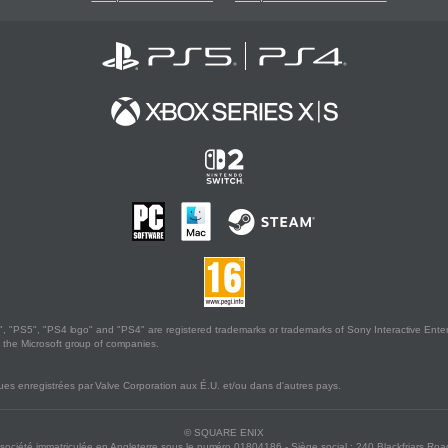
, "PS5", "PS4 logo" and "PS4" are registered trademarks or trademarks of Sony Interactive Enter
the Microsoft group of companies.
s enregistrées par Valve Corporation aux É.U. et/ou dans d'autres pays.
© SQUARE ENIX
 société immatriculée en Angleterre sous le numéro 01804186 - Siège social : 240 Blackfriars R