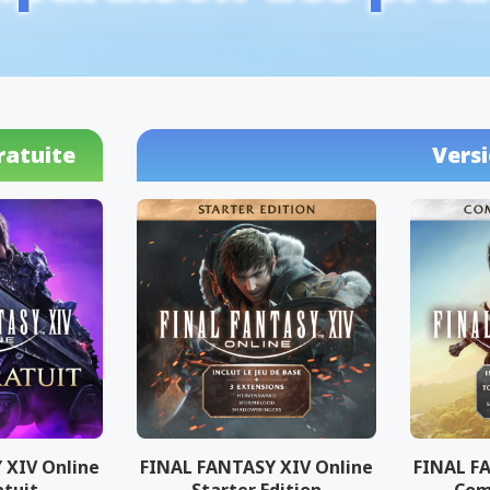
ratuite
Vers
 XIV Online
FINAL FANTASY XIV Online
FINAL F
atuit
Starter Edition
Com