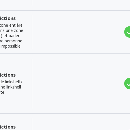
ictions
 zone entière
dans une zone
r) et parler
ne personne
 impossible
ictions
e linkshell /
ne linkshell
nte
ictions