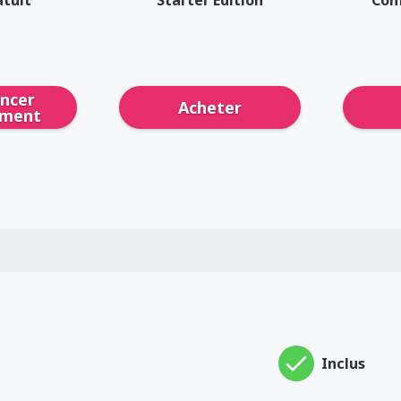
ncer
Acheter
ement
Inclus