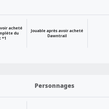
avoir acheté
Jouable après avoir acheté
omplète du
Dawntrail
t *1
Personnages