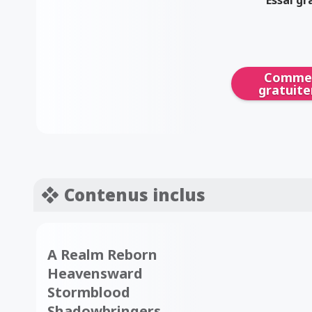
Comme
gratuit
Contenus inclus
A Realm Reborn
Heavensward
Stormblood
Shadowbringers