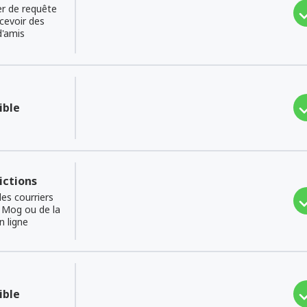
r de requête
ecevoir des
d'amis
ible
ictions
des courriers
 Mog ou de la
n ligne
ible