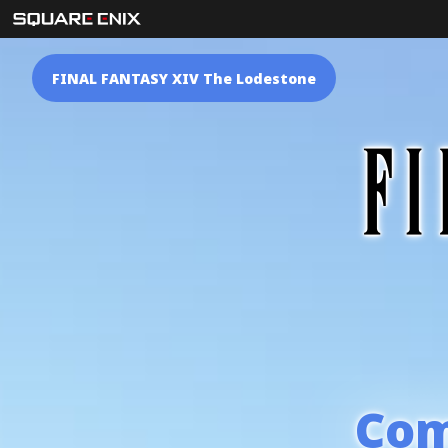
FINAL FANTASY XIV The Lodestone
Com