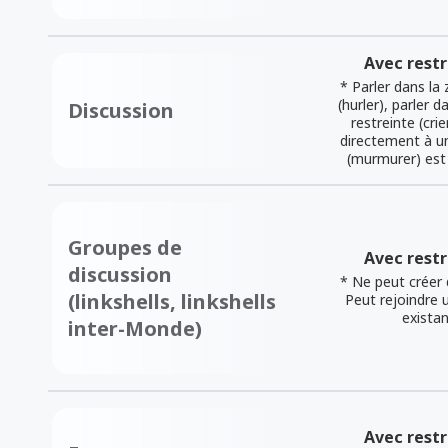
Avec restr
* Parler dans la
(hurler), parler 
Discussion
restreinte (crie
directement à u
(murmurer) est
Groupes de
Avec restr
discussion
* Ne peut créer d
(linkshells, linkshells
Peut rejoindre u
exista
inter-Monde)
Avec restr