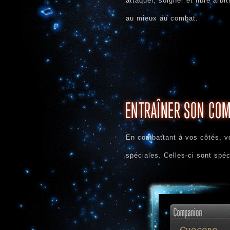
attaquer, soigner et libre arb
au mieux au combat.
En combattant à vos côtés, vo
spéciales. Celles-ci sont spé