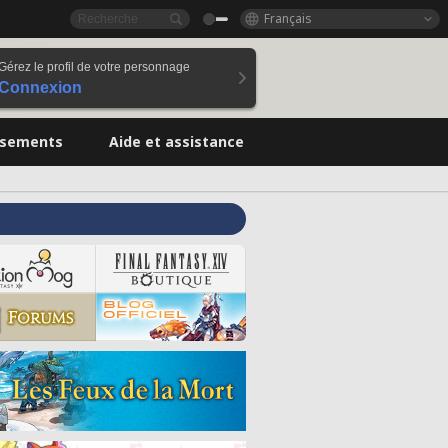
Français
Gérez le profil de votre personnage
Connexion
ssements
Aide et assistance