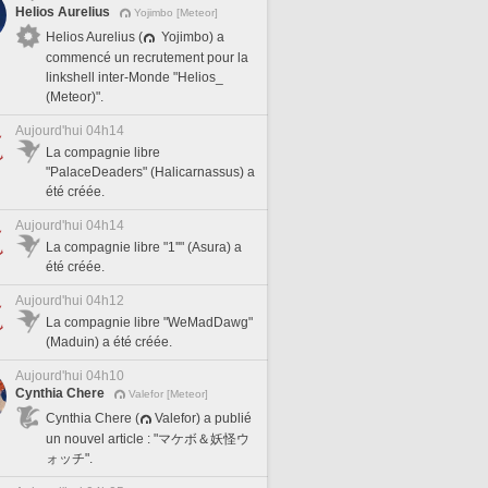
Helios Aurelius
Yojimbo [Meteor]
Helios Aurelius (
Yojimbo) a
commencé un recrutement pour la
linkshell inter-Monde "Helios_
(Meteor)".
Aujourd'hui 04h14
La compagnie libre
"PalaceDeaders" (Halicarnassus) a
été créée.
Aujourd'hui 04h14
La compagnie libre "1''" (Asura) a
été créée.
Aujourd'hui 04h12
La compagnie libre "WeMadDawg"
(Maduin) a été créée.
Aujourd'hui 04h10
Cynthia Chere
Valefor [Meteor]
Cynthia Chere (
Valefor) a publié
un nouvel article : "マケボ＆妖怪ウ
ォッチ".