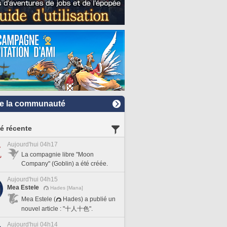
e la communauté
té récente
Aujourd'hui 04h17
La compagnie libre "Moon
Company" (Goblin) a été créée.
Aujourd'hui 04h15
Mea Estele
Hades [Mana]
Mea Estele (
Hades) a publié un
nouvel article : "十人十色".
Aujourd'hui 04h14