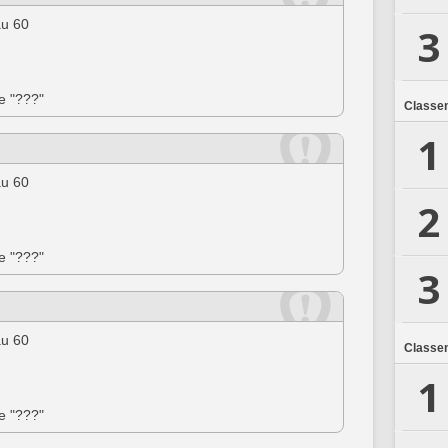
au 60
3
ée "???"
Classe
1
au 60
2
ée "???"
3
au 60
Classe
1
ée "???"