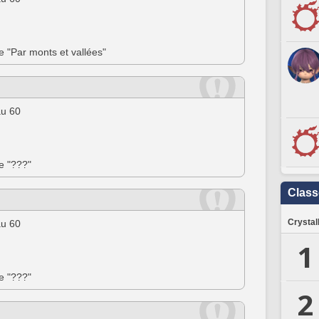
ée "Par monts et vallées"
au 60
ée "???"
Clas
Crystal
au 60
1
ée "???"
2