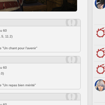
au 60
.5, 11.2)
ée "Un chant pour l'avenir"
au 60
.0)
ée "Un repas bien mérité"
au 60