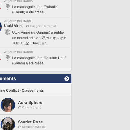
Aujourd'hui 04h05
La compagnie libre "Palantir"
(Coeurl) a été créée.
Aujourd'hui 04h01
Utuki Airine
Gungnir [Elemental]
Utuki Airine (
Gungnir) a publié
un nouvel article : "私のエオルゼア
TODO日記 1344日目".
Aujourd'hui 04h00
La compagnie libre "Tallulah Hall"
(Golem) a été créée.
sements
line Conflict - Classements
Aura Sphere
Zodiark [Light]
Scarlet Rose
Spriggan [Chaos]