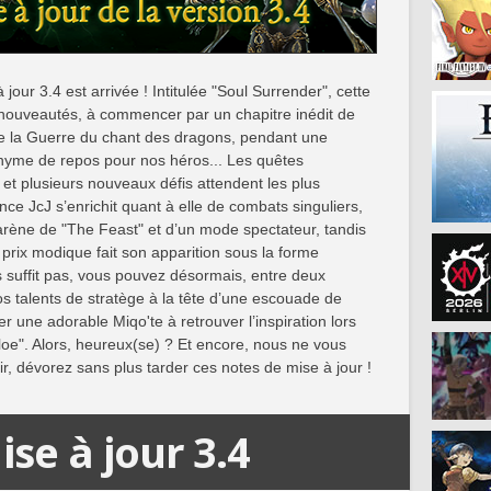
à jour 3.4 est arrivée ! Intitulée "Soul Surrender", cette
nouveautés, à commencer par un chapitre inédit de
de la Guerre du chant des dragons, pendant une
onyme de repos pour nos héros... Les quêtes
et plusieurs nouveaux défis attendent les plus
nce JcJ s’enrichit quant à elle de combats singuliers,
arène de "The Feast" et d’un mode spectateur, tandis
prix modique fait son apparition sous la forme
s suffit pas, vous pouvez désormais, entre deux
 talents de stratège à la tête d’une escouade de
 une adorable Miqo'te à retrouver l’inspiration lors
oe". Alors, heureux(se) ? Et encore, nous ne vous
ir, dévorez sans plus tarder ces notes de mise à jour !
se à jour 3.4