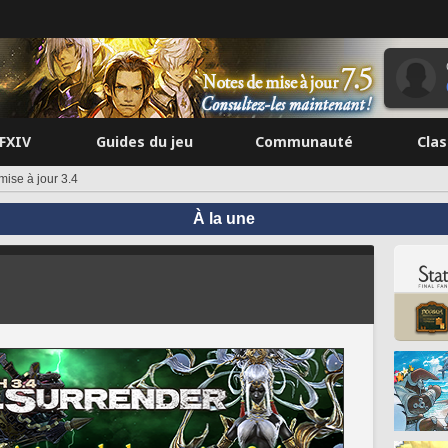
FFXIV
Guides du jeu
Communauté
Cla
mise à jour 3.4
À la une