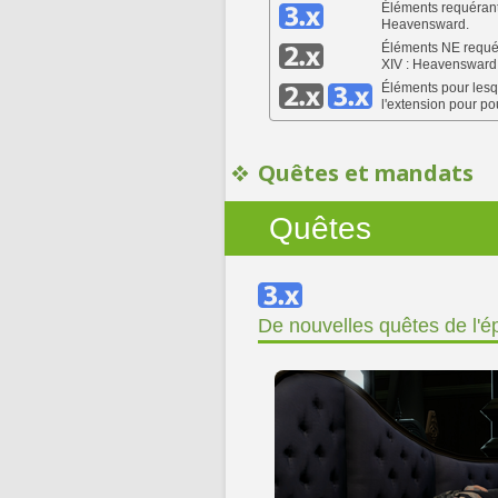
Éléments requérant
Heavensward.
Éléments NE requér
XIV : Heavensward
Éléments pour lesqu
l'extension pour pou
Quêtes et mandats
Quêtes
De nouvelles quêtes de l'é