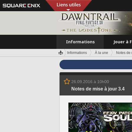
Informations
Jouer à 
Informations
À la une
Notes de 
26.09.2016 à 10h00
Notes de mise à jour 3.4