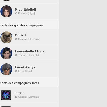
Miyu Edelfelt
Phoenix [Light]
ments des grandes compagnies
Ot Sad
Gungnir [Elemental]
Fransabelle Chloe
Typhon [Elemental]
Ennet Akoya
Fenrir [Gaia]
ments des compagnies libres
10:00
Gungnir [Elemental]