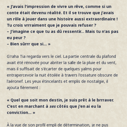
« J'avais l'impression de vivre un rêve, comme si un
conte était devenu réalité. Et il se trouve que j'avais
un rôle à jouer dans une histoire aussi extraordinaire !
Tu crois vrrraiment que je pouvais refuser ?
– J'imagine ce que tu as dû ressentir... Mais tu n'as pas
eu peur ?
– Bien sûrrr que si... »
G'raha Tia regarda vers le ciel. La partie centrale du plafond
avait été rénovée pour abriter la salle de la pluie et du vent,
mais il suffisait de s'écarter de quelques yalms pour
entrapercevoir la nuit étoilée à travers l'ossature obscure de
l'aéronef. Les yeux étincelants et emplis de nostalgie, il
ajouta fièrement :
« Quel que soit mon destin, je suis prêt à le brrraver.
C'est en marchant à
ses
côtés que j'en ai eu la
conviction... »
À la vue de son profil empli de détermination, je ne pus