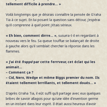
tellement difficile à prendre... »
Voilà longtemps que je désirais connaître la pensée de G'raha
Tia à ce sujet. En lui posant la question sans détour, j'espérai
qu'il comprenne à quel point j'étais sérieux.
« Eh bien, comment dirrre... »
, susurra-t-il en regardant à
nouveau vers le feu. Sa queue touffue se balançait de droite
à gauche alors qu'il semblait chercher la réponse dans les
flammes.
« J'ai été
frappé
par cette ferrrveur, cet éclat qui les
animait...
– Comment ça ?
– Cid, Nero, Wedge et même Biggs premier du nom. Ils
étaient tellement brrrillants, et tellement doués... »
D'après G'raha Tia, il eût suffi qu'il partage avec eux quelques
bribes de savoir allagois pour qu'une idée d'invention germe
en un instant dans leur esprit. Il était aussi heureux d'avoir