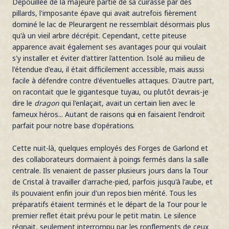
Dépouillée de la majeure partie de sa cuirasse par des
pillards, l'imposante épave qui avait autrefois fièrement
dominé le lac de Pleurargent ne ressemblait désormais plus
qu'à un vieil arbre décrépit. Cependant, cette piteuse
apparence avait également ses avantages pour qui voulait
s'y installer et éviter d'attirer l'attention. Isolé au milieu de
l'étendue d'eau, il était difficilement accessible, mais aussi
facile à défendre contre d'éventuelles attaques. D'autre part,
on racontait que le gigantesque tuyau, ou plutôt devrais-je
dire le
dragon
qui l'enlaçait, avait un certain lien avec le
fameux héros... Autant de raisons qui en faisaient l'endroit
parfait pour notre base d'opérations.
Cette nuit-là, quelques employés des Forges de Garlond et
des collaborateurs dormaient à poings fermés dans la salle
centrale. Ils venaient de passer plusieurs jours dans la Tour
de Cristal à travailler d'arrache-pied, parfois jusqu'à l'aube, et
ils pouvaient enfin jouir d'un repos bien mérité. Tous les
préparatifs étaient terminés et le départ de la Tour pour le
premier reflet était prévu pour le petit matin. Le silence
régnait, seulement interrompu par les ronflements de ceux