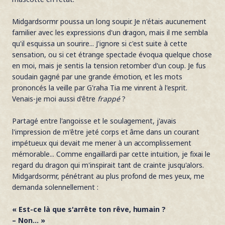
Midgardsormr poussa un long soupir. Je n'étais aucunement
familier avec les expressions d'un dragon, mais il me sembla
qu'il esquissa un sourire... J'ignore si c'est suite à cette
sensation, ou si cet étrange spectacle évoqua quelque chose
en moi, mais je sentis la tension retomber d'un coup. Je fus
soudain gagné par une grande émotion, et les mots
prononcés la veille par G'raha Tia me vinrent à l'esprit.
Venais-je moi aussi d'être
frappé
?
Partagé entre l'angoisse et le soulagement, j'avais
l'impression de m'être jeté corps et âme dans un courant
impétueux qui devait me mener à un accomplissement
mémorable... Comme engaillardi par cette intuition, je fixai le
regard du dragon qui m'inspirait tant de crainte jusqu'alors.
Midgardsormr, pénétrant au plus profond de mes yeux, me
demanda solennellement :
« Est-ce là que s'arrête ton rêve, humain ?
– Non... »