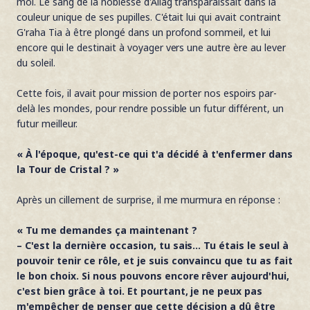
moi. Le sang de la noblesse d'Allag transparaissait dans la
couleur unique de ses pupilles. C'était lui qui avait contraint
G'raha Tia à être plongé dans un profond sommeil, et lui
encore qui le destinait à voyager vers une autre ère au lever
du soleil.
Cette fois, il avait pour mission de porter nos espoirs par-
delà les mondes, pour rendre possible un futur différent, un
futur meilleur.
« À l'époque, qu'est-ce qui t'a décidé à t'enfermer dans
la Tour de Cristal ? »
Après un cillement de surprise, il me murmura en réponse :
« Tu me demandes ça maintenant ?
– C'est la dernière occasion, tu sais... Tu étais le seul à
pouvoir tenir ce rôle, et je suis convaincu que tu as fait
le bon choix. Si nous pouvons encore rêver aujourd'hui,
c'est bien grâce à toi. Et pourtant, je ne peux pas
m'empêcher de penser que cette décision a dû être