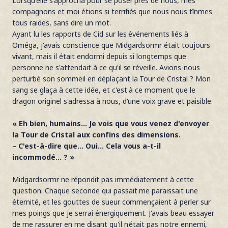
Lorsqu'elle s'approcha pour se poser près de nous, mes
compagnons et moi étions si terrifiés que nous nous tînmes
tous raides, sans dire un mot.
Ayant lu les rapports de Cid sur les événements liés à
Oméga, j'avais conscience que Midgardsormr était toujours
vivant, mais il était endormi depuis si longtemps que
personne ne s'attendait à ce qu'il se réveille. Avions-nous
perturbé son sommeil en déplaçant la Tour de Cristal ? Mon
sang se glaça à cette idée, et c'est à ce moment que le
dragon originel s'adressa à nous, d'une voix grave et paisible.
« Eh bien, humains... Je vois que vous venez d'envoyer
la Tour de Cristal aux confins des dimensions.
– C'est-à-dire que... Oui... Cela vous a-t-il
incommodé... ? »
Midgardsormr ne répondit pas immédiatement à cette
question. Chaque seconde qui passait me paraissait une
éternité, et les gouttes de sueur commençaient à perler sur
mes poings que je serrai énergiquement. J'avais beau essayer
de me rassurer en me disant qu'il n'était pas notre ennemi,