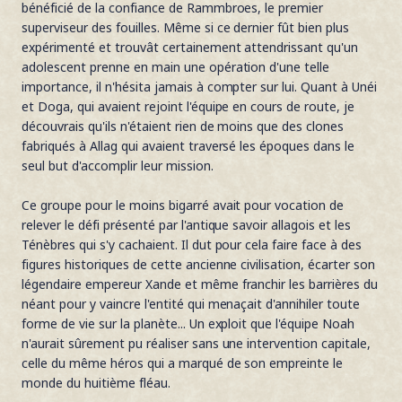
bénéficié de la confiance de Rammbroes, le premier
superviseur des fouilles. Même si ce dernier fût bien plus
expérimenté et trouvât certainement attendrissant qu'un
adolescent prenne en main une opération d'une telle
importance, il n'hésita jamais à compter sur lui. Quant à Unéi
et Doga, qui avaient rejoint l'équipe en cours de route, je
découvrais qu'ils n'étaient rien de moins que des clones
fabriqués à Allag qui avaient traversé les époques dans le
seul but d'accomplir leur mission.
Ce groupe pour le moins bigarré avait pour vocation de
relever le défi présenté par l'antique savoir allagois et les
Ténèbres qui s'y cachaient. Il dut pour cela faire face à des
figures historiques de cette ancienne civilisation, écarter son
légendaire empereur Xande et même franchir les barrières du
néant pour y vaincre l'entité qui menaçait d'annihiler toute
forme de vie sur la planète... Un exploit que l'équipe Noah
n'aurait sûrement pu réaliser sans une intervention capitale,
celle du même héros qui a marqué de son empreinte le
monde du huitième fléau.