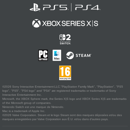
©2026 Sony Interactive Entertainment LLC."PlayStation Family Mark", "PlayStation", "PS5
logo", "PS5", "PS4 logo" and "PS4" are registered trademarks or trademarks of Sony
Interactive Entertainment Inc.
Microsoft, the XBOX Sphere mark, the Series X|S logo and XBOX Series X|S are trademarks
of the Microsoft group of companies.
Nintendo Switch est une marque de Nintendo.
Mac is a trademark of Apple Inc.
©2026 Valve Corporation. Steam et le logo Steam sont des marques déposées et/ou des
marques enregistrées par Valve Corporation aux É.U. et/ou dans d'autres pays.