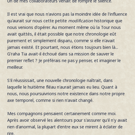
Un de mes collaborateurs venait de rompre le silence.
Il est vrai que nous n'avions pas la moindre idée de l'influence
qu'aurait sur nous cette petite
modification
historique que
nous venions d'opérer. Au moment même où la Tour nous
avait quittés, il était possible que notre chronologie eût
purement et simplement disparu, comme si elle n'avait
jamais existé. Et pourtant, nous étions toujours bien là...
G'raha Tia avait-il échoué dans sa mission de sauver le
premier reflet ? Je préférais ne pas y penser, et imaginer le
meilleur.
S'il réussissait, une nouvelle chronologie naîtrait, dans
laquelle le huitième fléau n'aurait jamais eu lieu. Quant à
nous, nous poursuivrions notre existence dans notre propre
axe temporel, comme si rien n'avait changé.
Mes compagnons pensaient certainement comme moi.
Après avoir observé les alentours pour s'assurer qu'il n'y avait
rien d'anormal, la plupart d'entre eux se mirent à éclater de
rire.