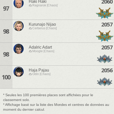
2060
Haki Haki
Ragnarok [Chaos]
97
2057
Kurunajo Nijao
Cerberus [Chaos]
98
2057
Adalric Adart
Moogle [Chaos]
98
2056
Haja Pajau
Odin [Chaos]
100
* Seules les 100 premières places sont affichées pour le
classement solo.
* Affichage basé sur la liste des Mondes et centres de données au
moment du dernier calcul.