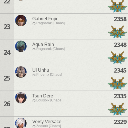
22
2358
Gabriel Fujin
Ragnarok [Chaos]
23
2348
Aqua Rain
Ragnarok [Chaos]
24
2345
Ul Unhu
Phoenix [Chaos]
25
2335
Tsun Dere
Louisoix [Chaos]
26
2329
Versy Versace
Zodiark [Chaos]