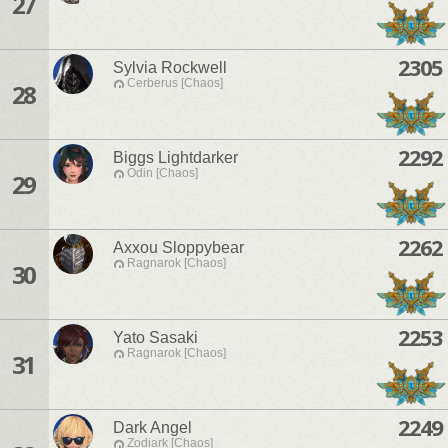
27
2305
Sylvia Rockwell
Cerberus [Chaos]
28
2292
Biggs Lightdarker
Odin [Chaos]
29
2262
Axxou Sloppybear
Ragnarok [Chaos]
30
2253
Yato Sasaki
Ragnarok [Chaos]
31
2249
Dark Angel
Zodiark [Chaos]