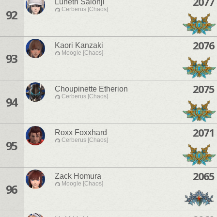
2077
Luneth Saionji
Cerberus [Chaos]
92
2076
Kaori Kanzaki
Moogle [Chaos]
93
2075
Choupinette Etherion
Cerberus [Chaos]
94
2071
Roxx Foxxhard
Cerberus [Chaos]
95
2065
Zack Homura
Moogle [Chaos]
96