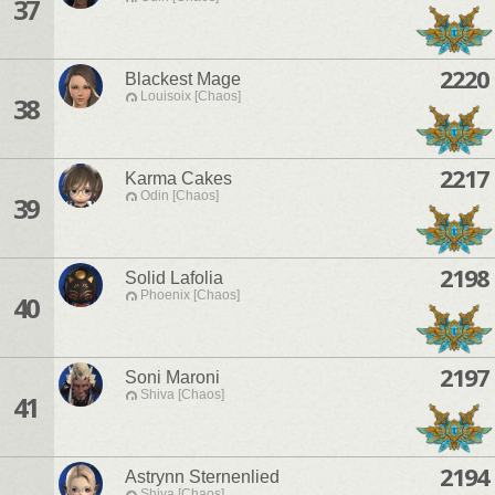
37
2220
Blackest Mage
Louisoix [Chaos]
38
2217
Karma Cakes
Odin [Chaos]
39
2198
Solid Lafolia
Phoenix [Chaos]
40
2197
Soni Maroni
Shiva [Chaos]
41
2194
Astrynn Sternenlied
Shiva [Chaos]