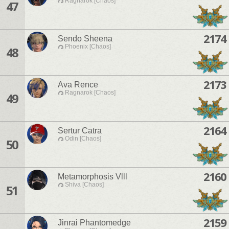
Ragnarok [Chaos]
47
2174
Sendo Sheena
Phoenix [Chaos]
48
2173
Ava Rence
Ragnarok [Chaos]
49
2164
Sertur Catra
Odin [Chaos]
50
2160
Metamorphosis Vlll
Shiva [Chaos]
51
2159
Jinrai Phantomedge