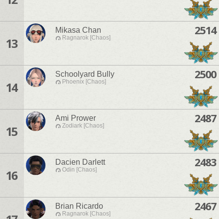
2514
Mikasa Chan
Ragnarok [Chaos]
13
2500
Schoolyard Bully
Phoenix [Chaos]
14
2487
Ami Prower
Zodiark [Chaos]
15
2483
Dacien Darlett
Odin [Chaos]
16
2467
Brian Ricardo
Ragnarok [Chaos]