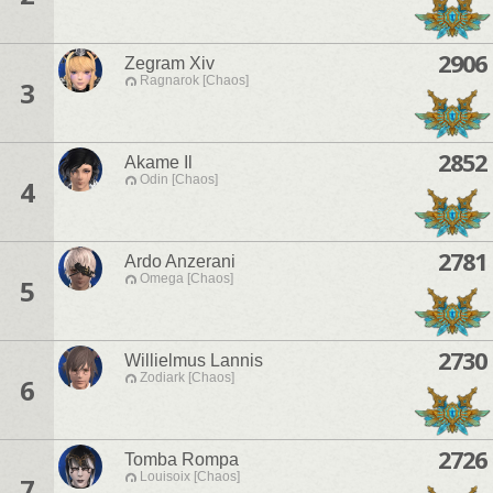
2906
Zegram Xiv
Ragnarok [Chaos]
3
2852
Akame Il
Odin [Chaos]
4
2781
Ardo Anzerani
Omega [Chaos]
5
2730
Willielmus Lannis
Zodiark [Chaos]
6
2726
Tomba Rompa
Louisoix [Chaos]
7