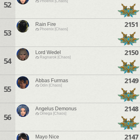
Phoenix [Chaos]
52
2151
Rain Fire
Phoenix [Chaos]
53
2150
Lord Wedel
Ragnarok [Chaos]
54
2149
Abbas Furrnas
Odin [Chaos]
55
2148
Angelus Demonus
Omega [Chaos]
56
2147
Mayo Nice