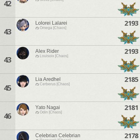
42
2193
Lolorei Lalarei
Omega [Chaos]
43
2193
Alex Rider
Louisoix [Chaos]
43
2185
Lia Aredhel
Cerberus [Chaos]
45
2181
Yato Nagai
Odin [Chaos]
46
2178
Celebrian Celebrian