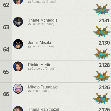
Ragnarok [Chaos]
62
2131
Thane Mchaggis
Louisoix [Chaos]
63
2130
Jermz Misaki
Louisoix [Chaos]
64
2128
Rinkin Medic
Cerberus [Chaos]
65
2126
Mikoto Tsurabaki
Odin [Chaos]
66
2126
Thana Rah'thazel