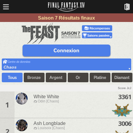
Saison 7 Résultats finaux
Chaos
Score JcJ
3361
White White
Odin [Chaos]
1
3006
Ash Longblade
Louisoix [Chaos]
2