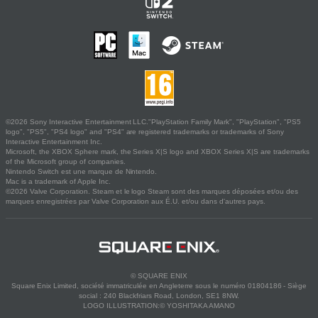
©2026 Sony Interactive Entertainment LLC."PlayStation Family Mark", "PlayStation", "PS5
logo", "PS5", "PS4 logo" and "PS4" are registered trademarks or trademarks of Sony
Interactive Entertainment Inc.
Microsoft, the XBOX Sphere mark, the Series X|S logo and XBOX Series X|S are trademarks
of the Microsoft group of companies.
Nintendo Switch est une marque de Nintendo.
Mac is a trademark of Apple Inc.
©2026 Valve Corporation. Steam et le logo Steam sont des marques déposées et/ou des
marques enregistrées par Valve Corporation aux É.U. et/ou dans d'autres pays.
© SQUARE ENIX
Square Enix Limited, société immatriculée en Angleterre sous le numéro 01804186 - Siège
social : 240 Blackfriars Road, London, SE1 8NW.
LOGO ILLUSTRATION:© YOSHITAKA AMANO