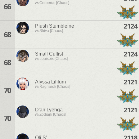
Cerberus [Chaos]
66
2124
Piush Stumbleine
Shiva [Chaos]
68
2124
Small Cultist
Louisoix [Chaos]
68
2121
Alyssa Lililum
Ragnarok [Chaos]
70
2121
D'an Lyehga
Zodiark [Chaos]
70
2118
Oli S'