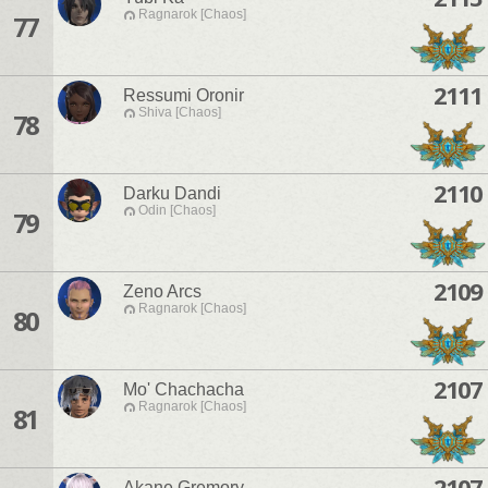
Ragnarok [Chaos]
77
2111
Ressumi Oronir
Shiva [Chaos]
78
2110
Darku Dandi
Odin [Chaos]
79
2109
Zeno Arcs
Ragnarok [Chaos]
80
2107
Mo' Chachacha
Ragnarok [Chaos]
81
2107
Akane Gremory