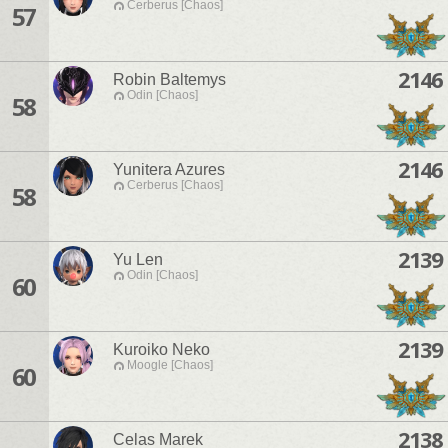
Cerberus [Chaos]
57
2146
Robin Baltemys
Odin [Chaos]
58
2146
Yunitera Azures
Cerberus [Chaos]
58
2139
Yu Len
Odin [Chaos]
60
2139
Kuroiko Neko
Moogle [Chaos]
60
2138
Celas Marek