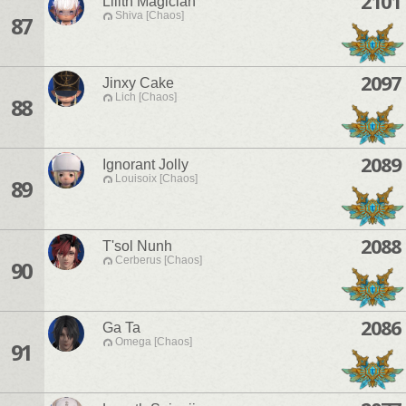
2101
Lilith Magician
Shiva [Chaos]
87
2097
Jinxy Cake
Lich [Chaos]
88
2089
Ignorant Jolly
Louisoix [Chaos]
89
2088
T'sol Nunh
Cerberus [Chaos]
90
2086
Ga Ta
Omega [Chaos]
91