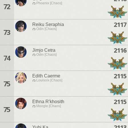
Phoenix [Chaos]
72
2117
Reiku Seraphia
Odin [Chaos]
73
2116
Jimjo Cetra
Odin [Chaos]
74
2115
Edith Caerme
Louisoix [Chaos]
75
2115
Ethna R'khosith
Moogle [Chaos]
75
2113
Yubi Ka