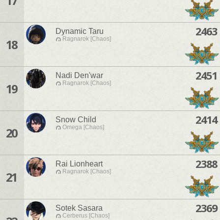
17
2463
Dynamic Taru
Ragnarok [Chaos]
18
2451
Nadi Den'war
Ragnarok [Chaos]
19
2414
Snow Child
Omega [Chaos]
20
2388
Rai Lionheart
Ragnarok [Chaos]
21
2369
Sotek Sasara
Cerberus [Chaos]