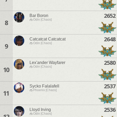
2652
Bar Boron
Odin [Chaos]
8
2648
Catcatcat Catcatcat
Odin [Chaos]
9
2580
Lex'ander Wayfarer
Odin [Chaos]
10
2537
Sycko Falalafell
Phoenix [Chaos]
11
2536
Lloyd Irving
Odin [Chaos]
12