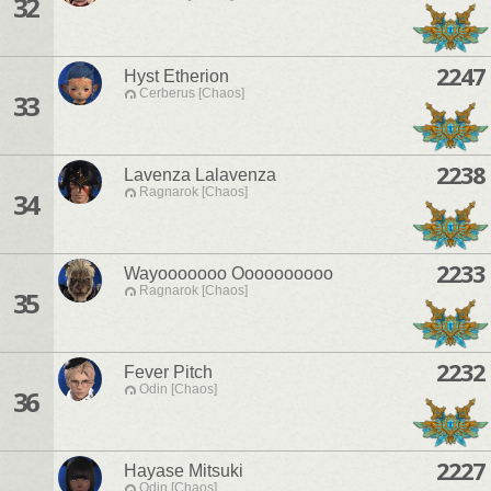
32
2247
Hyst Etherion
Cerberus [Chaos]
33
2238
Lavenza Lalavenza
Ragnarok [Chaos]
34
2233
Wayooooooo Oooooooooo
Ragnarok [Chaos]
35
2232
Fever Pitch
Odin [Chaos]
36
2227
Hayase Mitsuki
Odin [Chaos]