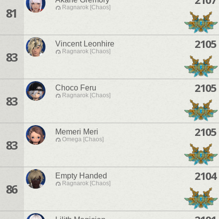
Ragnarok [Chaos]
81
2105
Vincent Leonhire
Ragnarok [Chaos]
83
2105
Choco Feru
Ragnarok [Chaos]
83
2105
Memeri Meri
Omega [Chaos]
83
2104
Empty Handed
Ragnarok [Chaos]
86