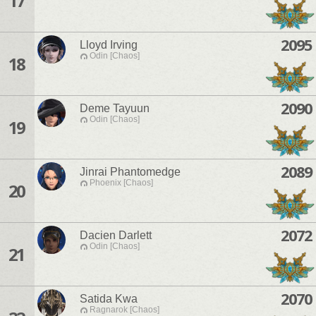
17
2095
Lloyd Irving
Odin [Chaos]
18
2090
Deme Tayuun
Odin [Chaos]
19
2089
Jinrai Phantomedge
Phoenix [Chaos]
20
2072
Dacien Darlett
Odin [Chaos]
21
2070
Satida Kwa
Ragnarok [Chaos]