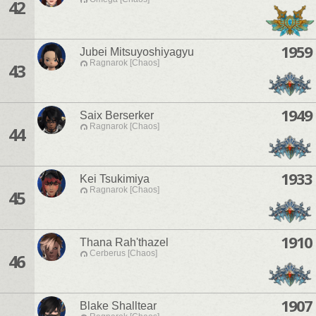
42
1959
Jubei Mitsuyoshiyagyu
Ragnarok [Chaos]
43
1949
Saix Berserker
Ragnarok [Chaos]
44
1933
Kei Tsukimiya
Ragnarok [Chaos]
45
1910
Thana Rah'thazel
Cerberus [Chaos]
46
1907
Blake Shalltear