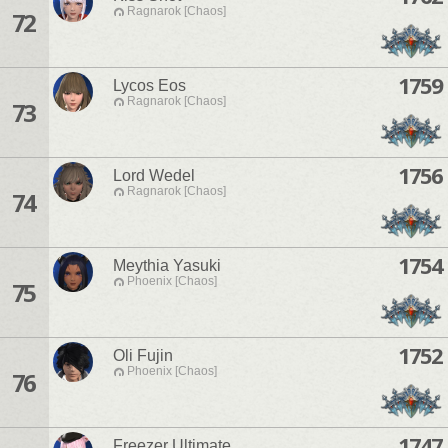
Ragnarok [Chaos]
72
1759
Lycos Eos
Ragnarok [Chaos]
73
1756
Lord Wedel
Ragnarok [Chaos]
74
1754
Meythia Yasuki
Phoenix [Chaos]
75
1752
Oli Fujin
Phoenix [Chaos]
76
1747
Freezer Ultimate