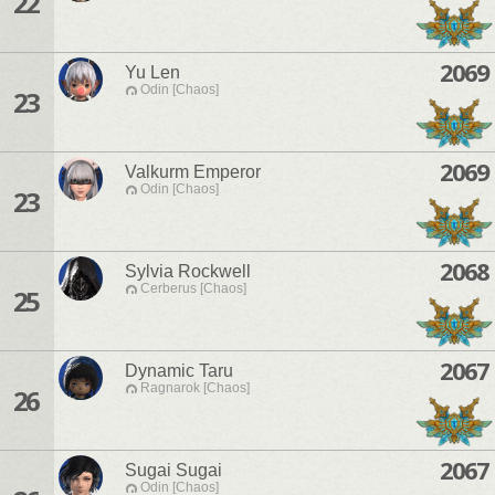
22
2069
Yu Len
Odin [Chaos]
23
2069
Valkurm Emperor
Odin [Chaos]
23
2068
Sylvia Rockwell
Cerberus [Chaos]
25
2067
Dynamic Taru
Ragnarok [Chaos]
26
2067
Sugai Sugai
Odin [Chaos]