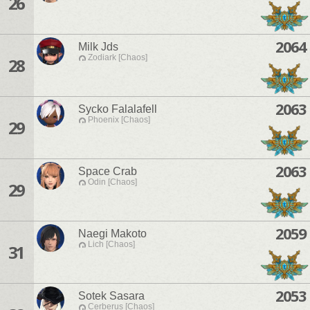
26
2064
Milk Jds
Zodiark [Chaos]
28
2063
Sycko Falalafell
Phoenix [Chaos]
29
2063
Space Crab
Odin [Chaos]
29
2059
Naegi Makoto
Lich [Chaos]
31
2053
Sotek Sasara
Cerberus [Chaos]