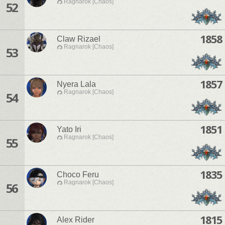
Ragnarok [Chaos]
52
1858
Claw Rizael
Ragnarok [Chaos]
53
1857
Nyera Lala
Ragnarok [Chaos]
54
1851
Yato Iri
Ragnarok [Chaos]
55
1835
Choco Feru
Ragnarok [Chaos]
56
1815
Alex Rider