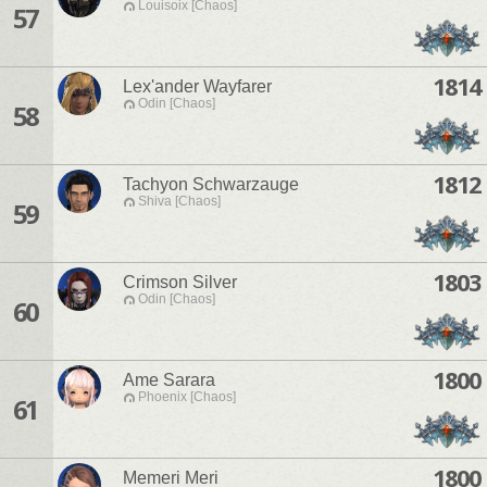
Louisoix [Chaos]
57
1814
Lex'ander Wayfarer
Odin [Chaos]
58
1812
Tachyon Schwarzauge
Shiva [Chaos]
59
1803
Crimson Silver
Odin [Chaos]
60
1800
Ame Sarara
Phoenix [Chaos]
61
1800
Memeri Meri