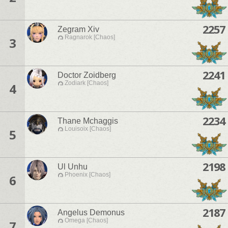
2257
Zegram Xiv
Ragnarok [Chaos]
3
2241
Doctor Zoidberg
Zodiark [Chaos]
4
2234
Thane Mchaggis
Louisoix [Chaos]
5
2198
Ul Unhu
Phoenix [Chaos]
6
2187
Angelus Demonus
Omega [Chaos]
7