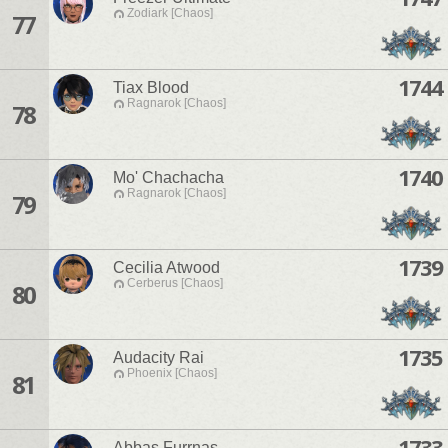
Zodiark [Chaos]
77
1744
Tiax Blood
Ragnarok [Chaos]
78
1740
Mo' Chachacha
Ragnarok [Chaos]
79
1739
Cecilia Atwood
Cerberus [Chaos]
80
1735
Audacity Rai
Phoenix [Chaos]
81
1733
Abbas Furrnas