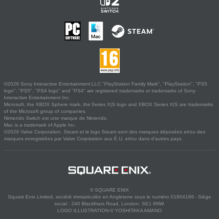
©2026 Sony Interactive Entertainment LLC."PlayStation Family Mark", "PlayStation", "PS5
logo", "PS5", "PS4 logo" and "PS4" are registered trademarks or trademarks of Sony
Interactive Entertainment Inc.
Microsoft, the XBOX Sphere mark, the Series X|S logo and XBOX Series X|S are trademarks
of the Microsoft group of companies.
Nintendo Switch est une marque de Nintendo.
Mac is a trademark of Apple Inc.
©2026 Valve Corporation. Steam et le logo Steam sont des marques déposées et/ou des
marques enregistrées par Valve Corporation aux É.U. et/ou dans d'autres pays.
© SQUARE ENIX
Square Enix Limited, société immatriculée en Angleterre sous le numéro 01804186 - Siège
social : 240 Blackfriars Road, London, SE1 8NW.
LOGO ILLUSTRATION:© YOSHITAKA AMANO