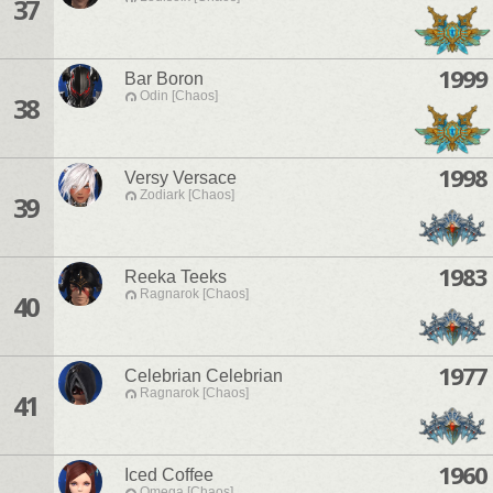
37
1999
Bar Boron
Odin [Chaos]
38
1998
Versy Versace
Zodiark [Chaos]
39
1983
Reeka Teeks
Ragnarok [Chaos]
40
1977
Celebrian Celebrian
Ragnarok [Chaos]
41
1960
Iced Coffee
Omega [Chaos]