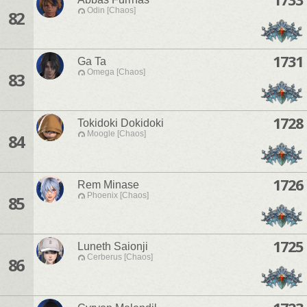
Odin [Chaos]
82
1731
Ga Ta
Omega [Chaos]
83
1728
Tokidoki Dokidoki
Moogle [Chaos]
84
1726
Rem Minase
Phoenix [Chaos]
85
1725
Luneth Saionji
Cerberus [Chaos]
86