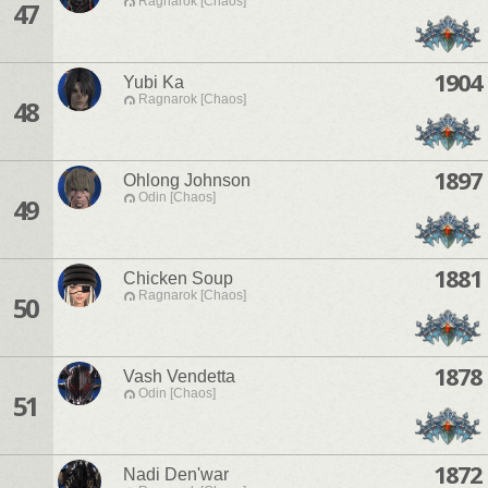
Ragnarok [Chaos]
47
1904
Yubi Ka
Ragnarok [Chaos]
48
1897
Ohlong Johnson
Odin [Chaos]
49
1881
Chicken Soup
Ragnarok [Chaos]
50
1878
Vash Vendetta
Odin [Chaos]
51
1872
Nadi Den'war