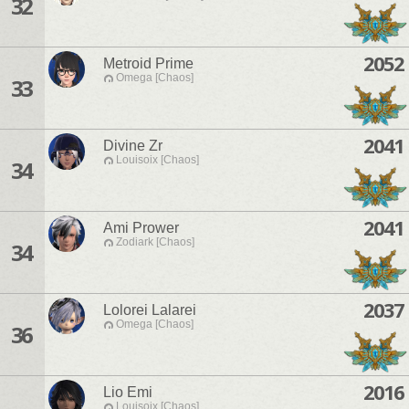
32
2052
Metroid Prime
Omega [Chaos]
33
2041
Divine Zr
Louisoix [Chaos]
34
2041
Ami Prower
Zodiark [Chaos]
34
2037
Lolorei Lalarei
Omega [Chaos]
36
2016
Lio Emi
Louisoix [Chaos]