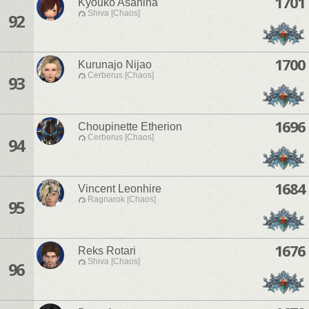
1701
Kyouko Asahina
Shiva [Chaos]
92
1700
Kurunajo Nijao
Cerberus [Chaos]
93
1696
Choupinette Etherion
Cerberus [Chaos]
94
1684
Vincent Leonhire
Ragnarok [Chaos]
95
1676
Reks Rotari
Shiva [Chaos]
96