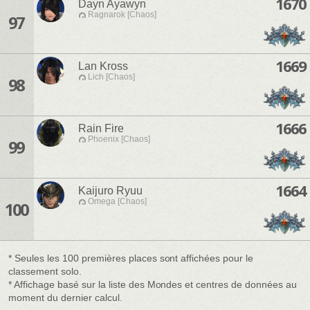
1670
Dayn Ayawyn
Ragnarok [Chaos]
97
1669
Lan Kross
Lich [Chaos]
98
1666
Rain Fire
Phoenix [Chaos]
99
1664
Kaijuro Ryuu
Omega [Chaos]
100
* Seules les 100 premières places sont affichées pour le
classement solo.
* Affichage basé sur la liste des Mondes et centres de données au
moment du dernier calcul.