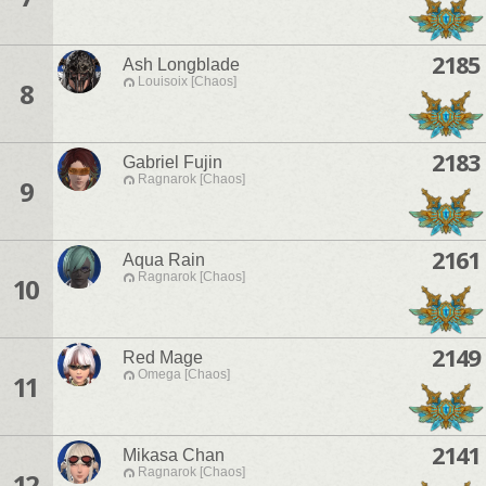
2185
Ash Longblade
Louisoix [Chaos]
8
2183
Gabriel Fujin
Ragnarok [Chaos]
9
2161
Aqua Rain
Ragnarok [Chaos]
10
2149
Red Mage
Omega [Chaos]
11
2141
Mikasa Chan
Ragnarok [Chaos]
12