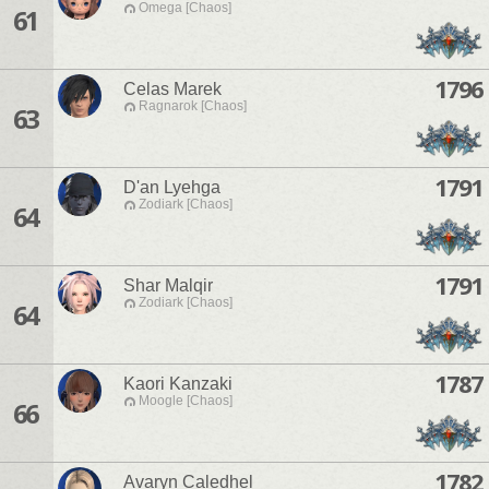
Omega [Chaos]
61
1796
Celas Marek
Ragnarok [Chaos]
63
1791
D'an Lyehga
Zodiark [Chaos]
64
1791
Shar Malqir
Zodiark [Chaos]
64
1787
Kaori Kanzaki
Moogle [Chaos]
66
1782
Avaryn Caledhel