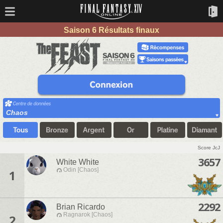
Saison 6 Résultats finaux
Chaos
Score JcJ
3657
White White
Odin [Chaos]
1
2292
Brian Ricardo
Ragnarok [Chaos]
2