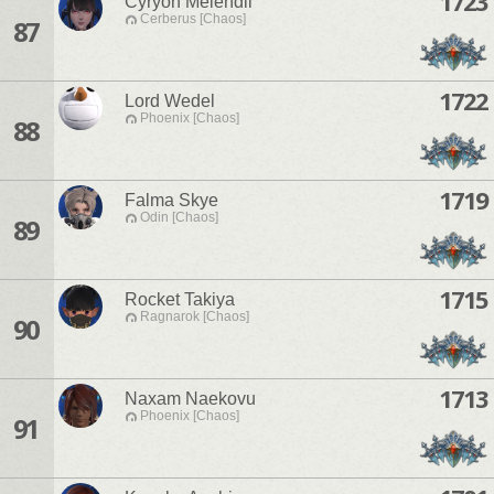
1723
Cyryon Melendil
Cerberus [Chaos]
87
1722
Lord Wedel
Phoenix [Chaos]
88
1719
Falma Skye
Odin [Chaos]
89
1715
Rocket Takiya
Ragnarok [Chaos]
90
1713
Naxam Naekovu
Phoenix [Chaos]
91