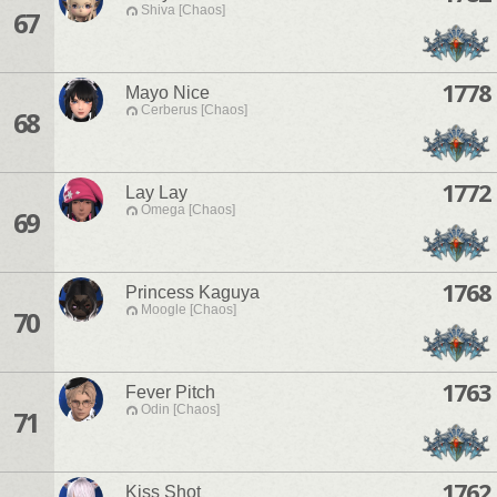
Shiva [Chaos]
67
1778
Mayo Nice
Cerberus [Chaos]
68
1772
Lay Lay
Omega [Chaos]
69
1768
Princess Kaguya
Moogle [Chaos]
70
1763
Fever Pitch
Odin [Chaos]
71
1762
Kiss Shot