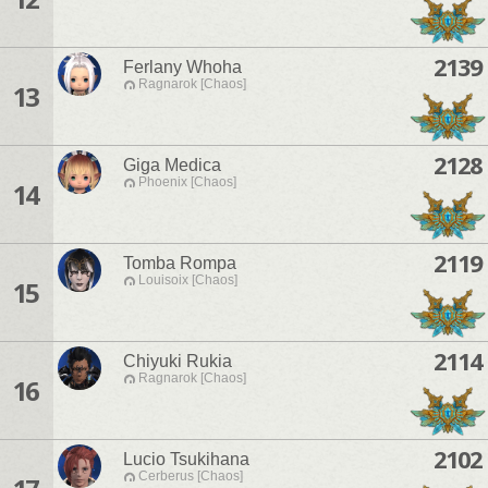
2139
Ferlany Whoha
Ragnarok [Chaos]
13
2128
Giga Medica
Phoenix [Chaos]
14
2119
Tomba Rompa
Louisoix [Chaos]
15
2114
Chiyuki Rukia
Ragnarok [Chaos]
16
2102
Lucio Tsukihana
Cerberus [Chaos]