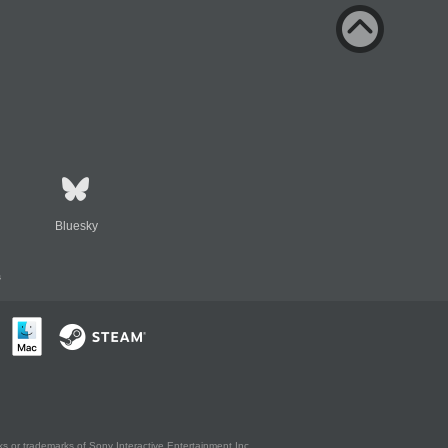
Bluesky
s
s or trademarks of Sony Interactive Entertainment Inc.