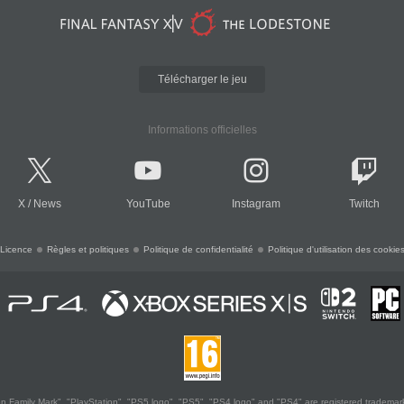
Télécharger le jeu
Informations officielles
X
/
News
YouTube
Instagram
Twitch
Licence
Règles et politiques
Politique de confidentialité
Politique d'utilisation des cookie
 Family Mark", "PlayStation", "PS5 logo", "PS5", "PS4 logo" and "PS4" are registered trademark