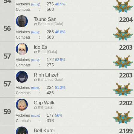
54
:
276
Victoires
48.5%
(taux)
:
568
Combats
2204
Tsuno San
Bahamut [Gaia]
56
:
285
Victoires
48.8%
(taux)
:
583
Combats
2203
Ido Es
Ridill [Gaia]
57
:
172
Victoires
62.5%
(taux)
:
275
Combats
2203
Rinh Lihzeh
Bahamut [Gaia]
57
:
224
Victoires
51.3%
(taux)
:
436
Combats
2202
Crip Walk
Ifrit [Gaia]
59
:
177
Victoires
56%
(taux)
:
316
Combats
2199
Bell Kurei