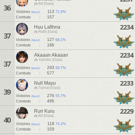
Ifrit [Gaia]
36
:
113
Victoires
71.9%
(taux)
:
157
Combats
2234
Huu Lafihna
Ridill [Gaia]
37
:
127
Victoires
68.2%
(taux)
:
186
Combats
2234
Akaaan Akaaan
Yojimbo [Gaia]
37
:
293
Victoires
50.7%
(taux)
:
577
Combats
2233
Null Mayu
Tiamat [Gaia]
39
:
276
Victoires
55.7%
(taux)
:
495
Combats
2229
Ruri Kuru
Ifrit [Gaia]
40
:
118
Victoires
74.2%
(taux)
:
159
Combats