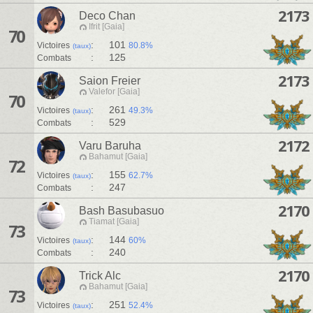
2173
Deco Chan
Ifrit [Gaia]
70
:
101
Victoires
80.8%
(taux)
:
125
Combats
2173
Saion Freier
Valefor [Gaia]
70
:
261
Victoires
49.3%
(taux)
:
529
Combats
2172
Varu Baruha
Bahamut [Gaia]
72
:
155
Victoires
62.7%
(taux)
:
247
Combats
2170
Bash Basubasuo
Tiamat [Gaia]
73
:
144
Victoires
60%
(taux)
:
240
Combats
2170
Trick Alc
Bahamut [Gaia]
73
:
251
Victoires
52.4%
(taux)