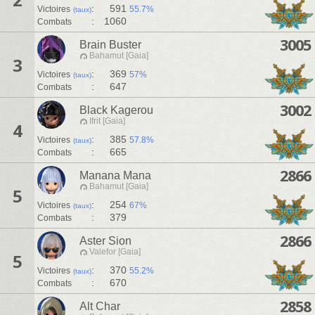
:
591
Victoires
55.7%
(taux)
:
1060
Combats
3005
Brain Buster
Bahamut [Gaia]
3
:
369
Victoires
57%
(taux)
:
647
Combats
3002
Black Kagerou
Ifrit [Gaia]
4
:
385
Victoires
57.8%
(taux)
:
665
Combats
2866
Manana Mana
Bahamut [Gaia]
5
:
254
Victoires
67%
(taux)
:
379
Combats
2866
Aster Sion
Valefor [Gaia]
5
:
370
Victoires
55.2%
(taux)
:
670
Combats
2858
Alt Char