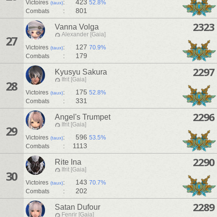
:
423
Victoires
52.8%
(taux)
:
801
Combats
2323
Vanna Volga
Alexander [Gaia]
27
:
127
Victoires
70.9%
(taux)
:
179
Combats
2297
Kyusyu Sakura
Ifrit [Gaia]
28
:
175
Victoires
52.8%
(taux)
:
331
Combats
2296
Angel's Trumpet
Ifrit [Gaia]
29
:
596
Victoires
53.5%
(taux)
:
1113
Combats
2290
Rite Ina
Ifrit [Gaia]
30
:
143
Victoires
70.7%
(taux)
:
202
Combats
2289
Satan Dufour
Fenrir [Gaia]