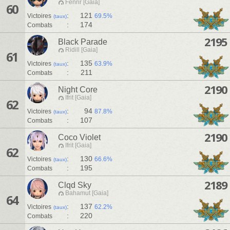
Fenrir [Gaia]
60
:
121
Victoires
69.5%
(taux)
:
174
Combats
2195
Black Parade
Ridill [Gaia]
61
:
135
Victoires
63.9%
(taux)
:
211
Combats
2190
Night Core
Ifrit [Gaia]
62
:
94
Victoires
87.8%
(taux)
:
107
Combats
2190
Coco Violet
Ifrit [Gaia]
62
:
130
Victoires
66.6%
(taux)
:
195
Combats
2189
Clqd Sky
Bahamut [Gaia]
64
:
137
Victoires
62.2%
(taux)
:
220
Combats