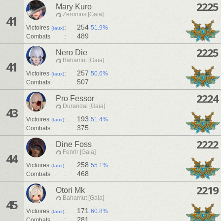
2225
Mary Kuro
Zeromus [Gaia]
41
:
254
Victoires
51.9%
(taux)
:
489
Combats
2225
Nero Die
Bahamut [Gaia]
41
:
257
Victoires
50.6%
(taux)
:
507
Combats
2224
Pro Fessor
Durandal [Gaia]
43
:
193
Victoires
51.4%
(taux)
:
375
Combats
2222
Dine Foss
Fenrir [Gaia]
44
:
258
Victoires
55.1%
(taux)
:
468
Combats
2219
Otori Mk
Bahamut [Gaia]
45
:
171
Victoires
60.8%
(taux)
:
281
Combats