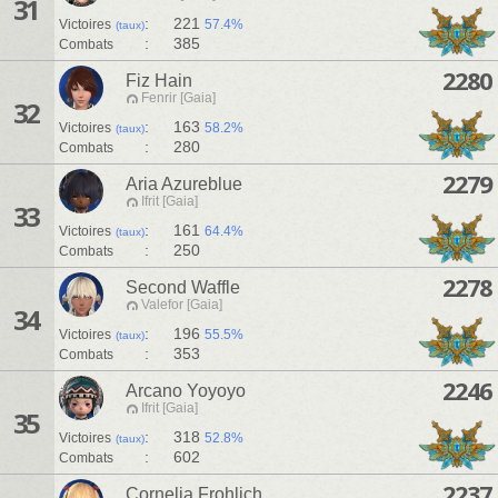
31
:
221
Victoires
57.4%
(taux)
:
385
Combats
2280
Fiz Hain
Fenrir [Gaia]
32
:
163
Victoires
58.2%
(taux)
:
280
Combats
2279
Aria Azureblue
Ifrit [Gaia]
33
:
161
Victoires
64.4%
(taux)
:
250
Combats
2278
Second Waffle
Valefor [Gaia]
34
:
196
Victoires
55.5%
(taux)
:
353
Combats
2246
Arcano Yoyoyo
Ifrit [Gaia]
35
:
318
Victoires
52.8%
(taux)
:
602
Combats
2237
Cornelia Frohlich