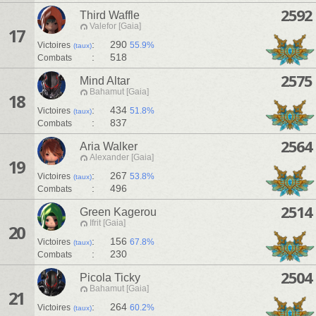
2592
Third Waffle
Valefor [Gaia]
17
:
290
Victoires
55.9%
(taux)
:
518
Combats
2575
Mind Altar
Bahamut [Gaia]
18
:
434
Victoires
51.8%
(taux)
:
837
Combats
2564
Aria Walker
Alexander [Gaia]
19
:
267
Victoires
53.8%
(taux)
:
496
Combats
2514
Green Kagerou
Ifrit [Gaia]
20
:
156
Victoires
67.8%
(taux)
:
230
Combats
2504
Picola Ticky
Bahamut [Gaia]
21
:
264
Victoires
60.2%
(taux)