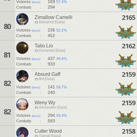
:
169
Victoires
57.4%
(taux)
:
294
Combats
2165
Zimallow Camelli
Bahamut [Gaia]
80
:
236
Victoires
52.2%
(taux)
:
452
Combats
2162
Talio Lio
Durandal [Gaia]
81
:
437
Victoires
46.8%
(taux)
:
933
Combats
2159
Absurd Gaff
Ifrit [Gaia]
82
:
141
Victoires
58.7%
(taux)
:
240
Combats
2159
Weny Wy
Alexander [Gaia]
82
:
294
Victoires
50.4%
(taux)
:
583
Combats
2158
Cutter Wood
Tiamat [Gaia]