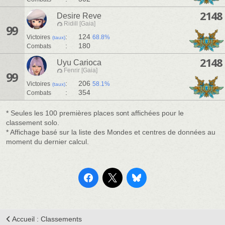
2148
Desire Reve
Ridill [Gaia]
99
:
124
Victoires
68.8%
(taux)
:
180
Combats
2148
Uyu Carioca
Fenrir [Gaia]
99
:
206
Victoires
58.1%
(taux)
:
354
Combats
* Seules les 100 premières places sont affichées pour le
classement solo.
* Affichage basé sur la liste des Mondes et centres de données au
moment du dernier calcul.
Accueil : Classements