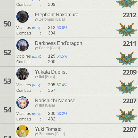
:
309
Combats
2212
Elephant Nakamura
Zeromus [Gaia]
50
:
212
Victoires
53.8%
(taux)
:
394
Combats
2211
Darkness End'dragon
Fenrir [Gaia]
52
:
129
Victoires
64.5%
(taux)
:
200
Combats
2209
Yukata Duelist
Ifrit [Gaia]
53
:
205
Victoires
57.4%
(taux)
:
357
Combats
2207
Norishichi Nanase
Ifrit [Gaia]
54
:
230
Victoires
53.2%
(taux)
:
432
Combats
2207
Yuki Tomato
Zeromus [Gaia]