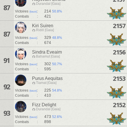
Durandal [Gaia]
87
:
214
Victoires
50.8%
(taux)
:
421
Combats
2157
Kiri Suiren
Ridill [Gaia]
87
:
329
Victoires
48.8%
(taux)
:
674
Combats
2156
Sindra Eveaim
Bahamut [Gaia]
91
:
302
Victoires
50.7%
(taux)
:
595
Combats
2153
Purus Aequitas
Tiamat [Gaia]
92
:
225
Victoires
54.8%
(taux)
:
410
Combats
2152
Fizz Delight
Durandal [Gaia]
93
:
473
Victoires
52.6%
(taux)
:
898
Combats