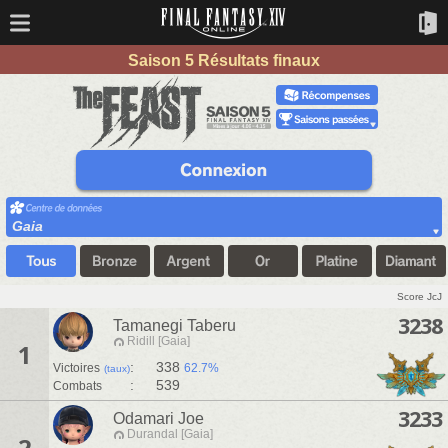
Saison 5 Résultats finaux
Gaia
Score JcJ
3238
Tamanegi Taberu
Ridill [Gaia]
1
:
338
Victoires
62.7%
(taux)
:
539
Combats
3233
Odamari Joe
Durandal [Gaia]
2