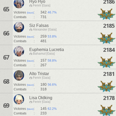
2186
Hyo Hyo
Fenrir [Gaia]
65
:
342
Victoires
46.7%
(taux)
:
731
Combats
2185
Siz Falsas
Alexander [Gaia]
66
:
259
Victoires
53.8%
(taux)
:
481
Combats
2184
Euphemia Lucretia
Bahamut [Gaia]
67
:
157
Victoires
58.8%
(taux)
:
267
Combats
2181
Alto Tristar
Fenrir [Gaia]
68
:
180
Victoires
56.6%
(taux)
:
318
Combats
2178
Lisa Oldking
Fenrir [Gaia]
69
:
145
Victoires
62.2%
(taux)
:
233
Combats