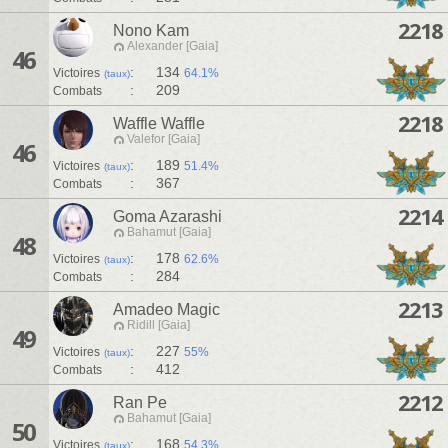
2218
Nono Kam
Alexander [Gaia]
46
:
134
Victoires
64.1%
(taux)
:
209
Combats
2218
Waffle Waffle
Valefor [Gaia]
46
:
189
Victoires
51.4%
(taux)
:
367
Combats
2214
Goma Azarashi
Bahamut [Gaia]
48
:
178
Victoires
62.6%
(taux)
:
284
Combats
2213
Amadeo Magic
Ridill [Gaia]
49
:
227
Victoires
55%
(taux)
:
412
Combats
2212
Ran Pe
Bahamut [Gaia]
50
:
168
Victoires
54.3%
(taux)