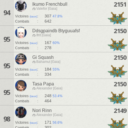
2151
Ikumo Frenchbull
Valefor [Gaia]
94
:
307
Victoires
47.8%
(taux)
:
642
Combats
2150
Ddsgpaindb Btyguuafsf
Ifrit [Gaia]
95
:
167
Victoires
60%
(taux)
:
278
Combats
2150
Gi Squash
Bahamut [Gaia]
95
:
184
Victoires
55%
(taux)
:
334
Combats
2150
Tasa Papa
Alexander [Gaia]
95
:
248
Victoires
53.4%
(taux)
:
464
Combats
2149
Nori Rinn
Alexander [Gaia]
98
:
171
Victoires
56.6%
(taux)
:
302
Combats