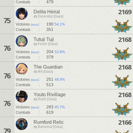
:
479
Combats
2169
Delita Heiral
Durandal [Gaia]
75
:
190
Victoires
54.1%
(taux)
:
351
Combats
2168
Tutuji Tuji
Fenrir [Gaia]
76
:
204
Victoires
53.8%
(taux)
:
379
Combats
2168
The Guardian
Ifrit [Gaia]
76
:
251
Victoires
48.9%
(taux)
:
513
Combats
2168
Youto Rivillage
Ridill [Gaia]
76
:
283
Victoires
45.7%
(taux)
:
619
Combats
2166
Rumford Relic
Bahamut [Gaia]
79