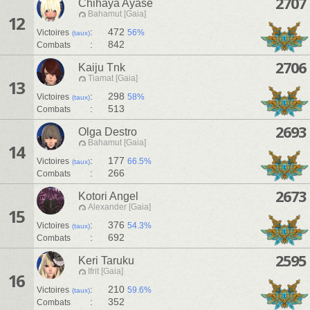
2707
Chihaya Ayase
Bahamut [Gaia]
12
:
472
Victoires
56%
(taux)
:
842
Combats
2706
Kaiju Tnk
Tiamat [Gaia]
13
:
298
Victoires
58%
(taux)
:
513
Combats
2693
Olga Destro
Bahamut [Gaia]
14
:
177
Victoires
66.5%
(taux)
:
266
Combats
2673
Kotori Angel
Alexander [Gaia]
15
:
376
Victoires
54.3%
(taux)
:
692
Combats
2595
Keri Taruku
Ifrit [Gaia]
16
:
210
Victoires
59.6%
(taux)
:
352
Combats