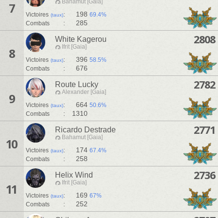
Bahamut [Gaia]
7
:
198
Victoires
69.4%
(taux)
:
285
Combats
2808
White Kagerou
Ifrit [Gaia]
8
:
396
Victoires
58.5%
(taux)
:
676
Combats
2782
Route Lucky
Alexander [Gaia]
9
:
664
Victoires
50.6%
(taux)
:
1310
Combats
2771
Ricardo Destrade
Bahamut [Gaia]
10
:
174
Victoires
67.4%
(taux)
:
258
Combats
2736
Helix Wind
Ifrit [Gaia]
11
:
169
Victoires
67%
(taux)
:
252
Combats