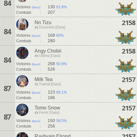
84
:
130
Victoires
62.8%
(taux)
:
207
Combats
2158
Nn Tizu
Durandal [Gaia]
84
:
168
Victoires
60%
(taux)
:
280
Combats
2158
Angy Chobii
Ultima [Gaia]
84
:
268
Victoires
50.9%
(taux)
:
526
Combats
2157
Milk Tea
Tiamat [Gaia]
87
:
123
Victoires
66.1%
(taux)
:
186
Combats
2157
Tomo Snow
Fenrir [Gaia]
87
:
150
Victoires
58.5%
(taux)
:
256
Combats
2157
Raytivain Elrond