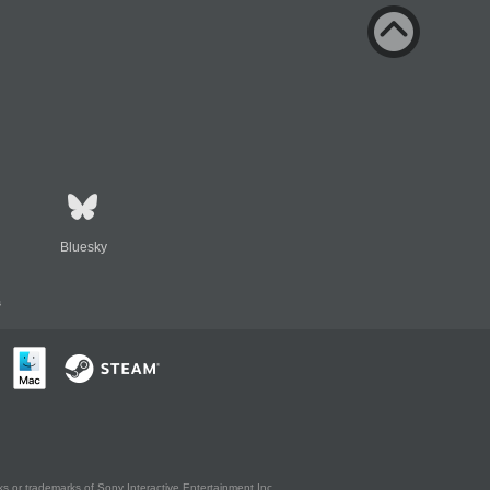
Bluesky
s
s or trademarks of Sony Interactive Entertainment Inc.