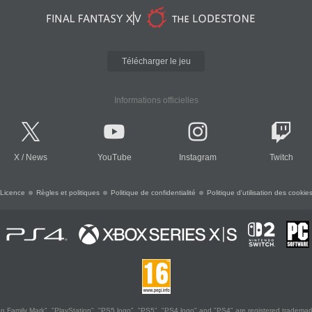
Télécharger le jeu
Informations officielles
X
/
News
YouTube
Instagram
Twitch
Licence
Règles et politiques
Politique de confidentialité
Politique d'utilisation des cookie
 Family Mark", "PlayStation", "PS5 logo", "PS5", "PS4 logo" and "PS4" are registered trademark