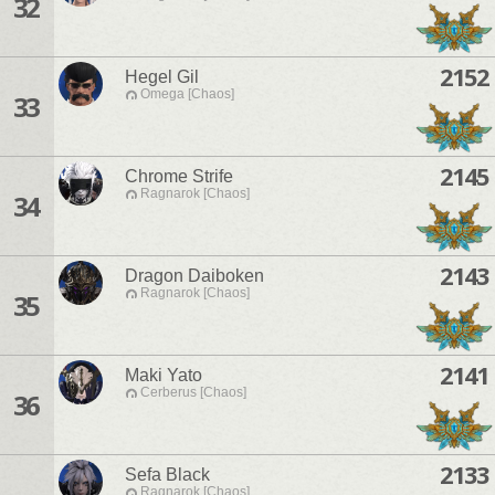
32
2152
Hegel Gil
Omega [Chaos]
33
2145
Chrome Strife
Ragnarok [Chaos]
34
2143
Dragon Daiboken
Ragnarok [Chaos]
35
2141
Maki Yato
Cerberus [Chaos]
36
2133
Sefa Black
Ragnarok [Chaos]