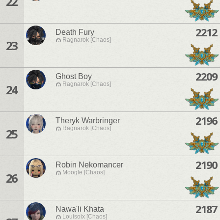
22
2212
Death Fury
Ragnarok [Chaos]
23
2209
Ghost Boy
Ragnarok [Chaos]
24
2196
Theryk Warbringer
Ragnarok [Chaos]
25
2190
Robin Nekomancer
Moogle [Chaos]
26
2187
Nawa'li Khata
Louisoix [Chaos]