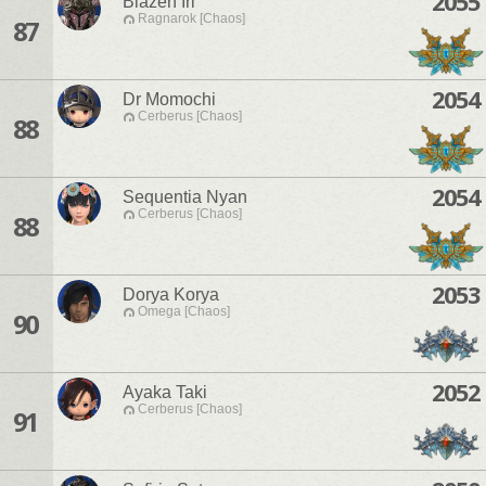
2055
Blazen Iri
Ragnarok [Chaos]
87
2054
Dr Momochi
Cerberus [Chaos]
88
2054
Sequentia Nyan
Cerberus [Chaos]
88
2053
Dorya Korya
Omega [Chaos]
90
2052
Ayaka Taki
Cerberus [Chaos]
91