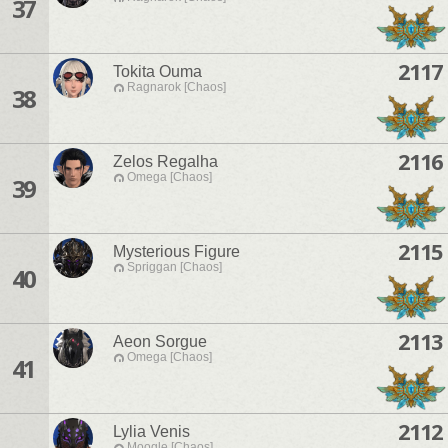
37
2117
Tokita Ouma
Ragnarok [Chaos]
38
2116
Zelos Regalha
Omega [Chaos]
39
2115
Mysterious Figure
Spriggan [Chaos]
40
2113
Aeon Sorgue
Omega [Chaos]
41
2112
Lylia Venis
Moogle [Chaos]