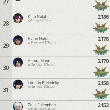
27
2186
Kino Notabi
Moogle [Chaos]
28
2178
Evrae Natus
Ragnarok [Chaos]
29
2170
Aurora Maou
Spriggan [Chaos]
30
2158
London Elektricity
Spriggan [Chaos]
31
2153
Zelie Juliembert
Ragnarok [Chaos]