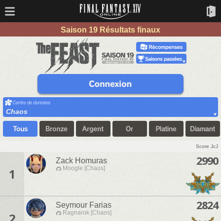
Saison 19 Résultats finaux
Chaos
Score JcJ
2990
Zack Homuras
Moogle [Chaos]
1
2824
Seymour Farias
Ragnarok [Chaos]
2