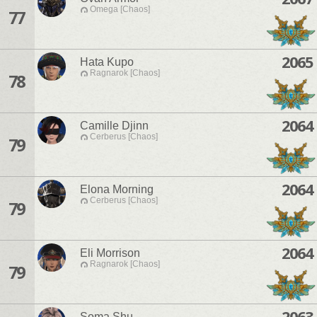
Omega [Chaos]
77
2065
Hata Kupo
Ragnarok [Chaos]
78
2064
Camille Djinn
Cerberus [Chaos]
79
2064
Elona Morning
Cerberus [Chaos]
79
2064
Eli Morrison
Ragnarok [Chaos]
79
2063
Soma Shu