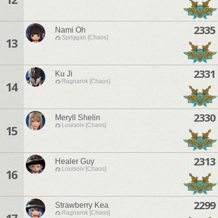
2335
Nami Oh
Spriggan [Chaos]
13
2331
Ku Ji
Ragnarok [Chaos]
14
2330
Meryll Shelin
Louisoix [Chaos]
15
2313
Healer Guy
Louisoix [Chaos]
16
2299
Strawberry Kea
Ragnarok [Chaos]