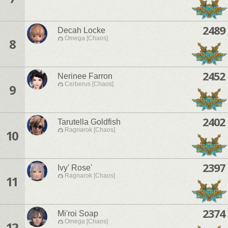
2489
Decah Locke
Omega [Chaos]
8
2452
Nerinee Farron
Cerberus [Chaos]
9
2402
Tarutella Goldfish
Ragnarok [Chaos]
10
2397
Ivy' Rose'
Ragnarok [Chaos]
11
2374
Mi'roi Soap
Omega [Chaos]
12