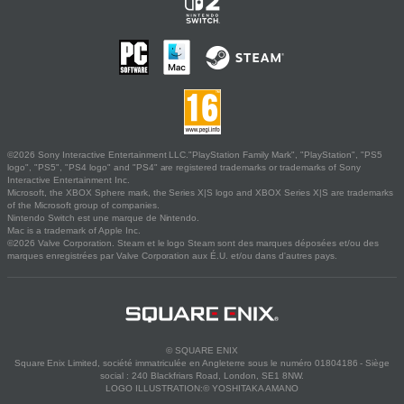
©2026 Sony Interactive Entertainment LLC."PlayStation Family Mark", "PlayStation", "PS5
logo", "PS5", "PS4 logo" and "PS4" are registered trademarks or trademarks of Sony
Interactive Entertainment Inc.
Microsoft, the XBOX Sphere mark, the Series X|S logo and XBOX Series X|S are trademarks
of the Microsoft group of companies.
Nintendo Switch est une marque de Nintendo.
Mac is a trademark of Apple Inc.
©2026 Valve Corporation. Steam et le logo Steam sont des marques déposées et/ou des
marques enregistrées par Valve Corporation aux É.U. et/ou dans d'autres pays.
© SQUARE ENIX
Square Enix Limited, société immatriculée en Angleterre sous le numéro 01804186 - Siège
social : 240 Blackfriars Road, London, SE1 8NW.
LOGO ILLUSTRATION:© YOSHITAKA AMANO