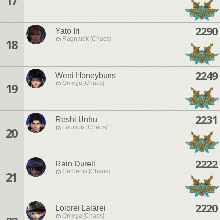
17
2290
Yato Iri
Ragnarok [Chaos]
18
2249
Weni Honeybuns
Omega [Chaos]
19
2231
Reshi Unhu
Louisoix [Chaos]
20
2222
Rain Durell
Cerberus [Chaos]
21
2220
Lolorei Lalarei
Omega [Chaos]