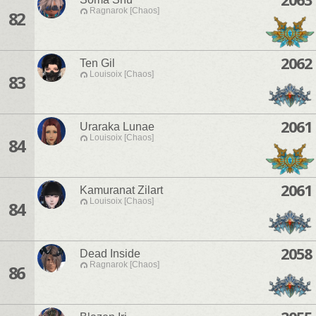
Ragnarok [Chaos]
82
2062
Ten Gil
Louisoix [Chaos]
83
2061
Uraraka Lunae
Louisoix [Chaos]
84
2061
Kamuranat Zilart
Louisoix [Chaos]
84
2058
Dead Inside
Ragnarok [Chaos]
86