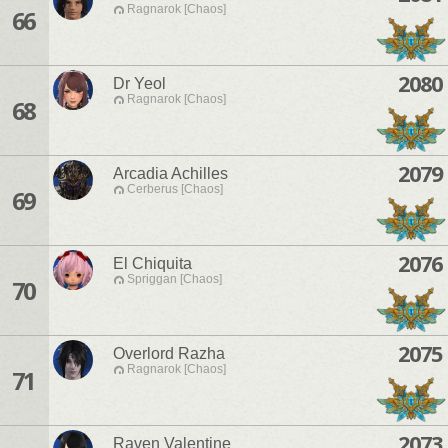
Ragnarok [Chaos]
66
2080
Dr Yeol
Ragnarok [Chaos]
68
2079
Arcadia Achilles
Cerberus [Chaos]
69
2076
El Chiquita
Spriggan [Chaos]
70
2075
Overlord Razha
Ragnarok [Chaos]
71
2073
Raven Valentine