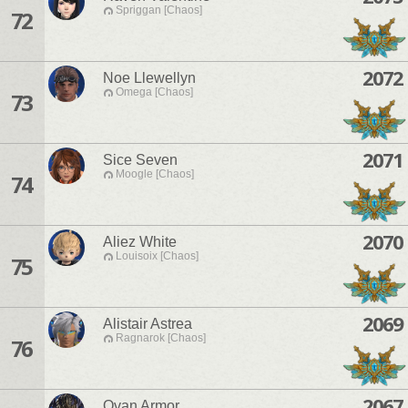
Spriggan [Chaos]
72
2072
Noe Llewellyn
Omega [Chaos]
73
2071
Sice Seven
Moogle [Chaos]
74
2070
Aliez White
Louisoix [Chaos]
75
2069
Alistair Astrea
Ragnarok [Chaos]
76
2067
Ovan Armor