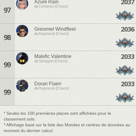
2037
Azure Rain
Cerberus [Chaos]
97
2036
Greiomel Windfleet
Ragnarok [Chaos]
98
2033
Malefic Valentine
Spriggan [Chaos]
99
2033
Doran Flaen
Ragnarok [Chaos]
99
* Seules les 100 premières places sont affichées pour le
classement solo.
* Affichage basé sur la liste des Mondes et centres de données au
moment du dernier calcul.