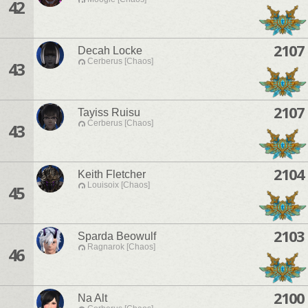
42
2107
Decah Locke
Cerberus [Chaos]
43
2107
Tayiss Ruisu
Cerberus [Chaos]
43
2104
Keith Fletcher
Louisoix [Chaos]
45
2103
Sparda Beowulf
Ragnarok [Chaos]
46
2100
Na Alt