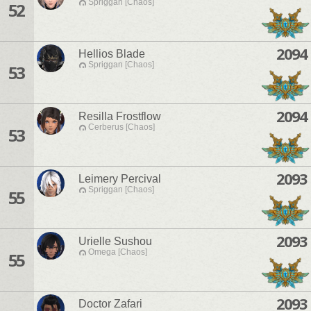
Spriggan [Chaos]
52
2094
Hellios Blade
Spriggan [Chaos]
53
2094
Resilla Frostflow
Cerberus [Chaos]
53
2093
Leimery Percival
Spriggan [Chaos]
55
2093
Urielle Sushou
Omega [Chaos]
55
2093
Doctor Zafari