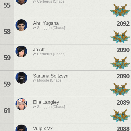
Cerberus [Chaos]
55
2092
Ahri Yugana
Spriggan [Chaos]
58
2090
Jp Alt
Cerberus [Chaos]
59
2090
Sartana Seitzsyn
Moogle [Chaos]
59
2089
Eila Langley
Spriggan [Chaos]
61
2088
Vulpix Vx