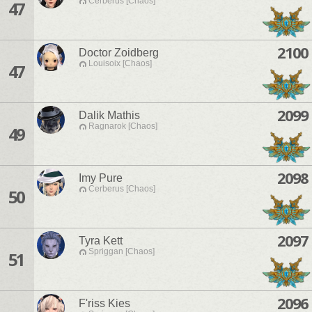
Cerberus [Chaos]
47
2100
Doctor Zoidberg
Louisoix [Chaos]
47
2099
Dalik Mathis
Ragnarok [Chaos]
49
2098
Imy Pure
Cerberus [Chaos]
50
2097
Tyra Kett
Spriggan [Chaos]
51
2096
F'riss Kies