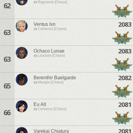
Ragnarok [Chaos]
62
2083
Ventus Ixn
Cerberus [Chaos]
63
2083
Ochaco Lunae
Louisoix [Chaos]
63
2082
Berenthir Baelgarde
Moogle [Chaos]
65
2081
Eu Alt
Cerberus [Chaos]
66
2081
Varekai Chiatura