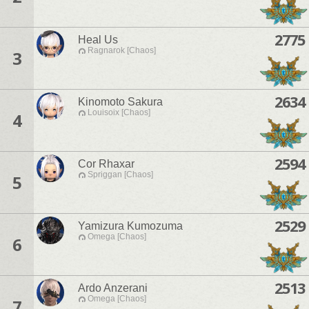
2775
Heal Us
Ragnarok [Chaos]
3
2634
Kinomoto Sakura
Louisoix [Chaos]
4
2594
Cor Rhaxar
Spriggan [Chaos]
5
2529
Yamizura Kumozuma
Omega [Chaos]
6
2513
Ardo Anzerani
Omega [Chaos]
7