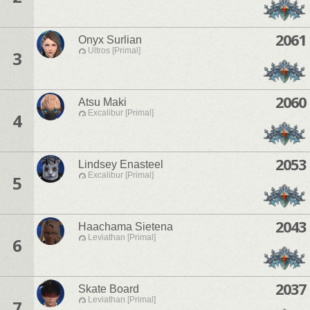
2061
Onyx Surlian
Ultros [Primal]
3
2060
Atsu Maki
Excalibur [Primal]
4
2053
Lindsey Enasteel
Excalibur [Primal]
5
2043
Haachama Sietena
Leviathan [Primal]
6
2037
Skate Board
Leviathan [Primal]
7