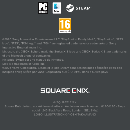
©2026 Sony Interactive Entertainment LLC."PlayStation Family Mark", "PlayStation", "PS5
logo", "PS5", "PS4 logo" and "PS4" are registered trademarks or trademarks of Sony
Interactive Entertainment Inc.
Microsoft, the XBOX Sphere mark, the Series X|S logo and XBOX Series X|S are trademarks
of the Microsoft group of companies.
Nintendo Switch est une marque de Nintendo.
Mac is a trademark of Apple Inc.
©2026 Valve Corporation. Steam et le logo Steam sont des marques déposées et/ou des
marques enregistrées par Valve Corporation aux É.U. et/ou dans d'autres pays.
© SQUARE ENIX
Square Enix Limited, société immatriculée en Angleterre sous le numéro 01804186 - Siège
social : 240 Blackfriars Road, London, SE1 8NW.
LOGO ILLUSTRATION:© YOSHITAKA AMANO