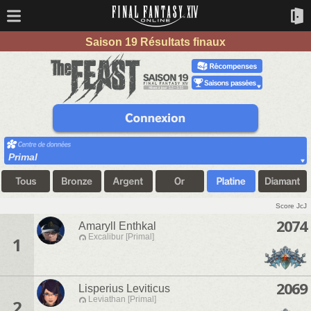
Saison 19 Résultats finaux
Primal
Score JcJ
2074
Amaryll Enthkal
Excalibur [Primal]
1
2069
Lisperius Leviticus
Leviathan [Primal]
2