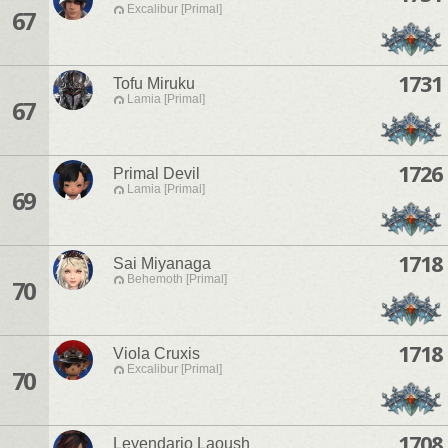
Excalibur [Primal]
67
1731
Tofu Miruku
Lamia [Primal]
67
1726
Primal Devil
Lamia [Primal]
69
1718
Sai Miyanaga
Behemoth [Primal]
70
1718
Viola Cruxis
Excalibur [Primal]
70
1708
Leyendario Laoush