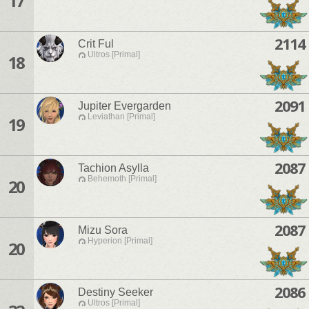
17
2114
Crit Ful
Ultros [Primal]
18
2091
Jupiter Evergarden
Leviathan [Primal]
19
2087
Tachion Asylla
Behemoth [Primal]
20
2087
Mizu Sora
Hyperion [Primal]
20
2086
Destiny Seeker
Ultros [Primal]