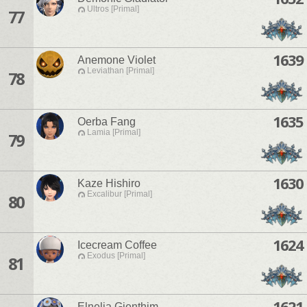
Ultros [Primal]
77
1639
Anemone Violet
Leviathan [Primal]
78
1635
Oerba Fang
Lamia [Primal]
79
1630
Kaze Hishiro
Excalibur [Primal]
80
1624
Icecream Coffee
Exodus [Primal]
81
1621
Elnelia Gienthim