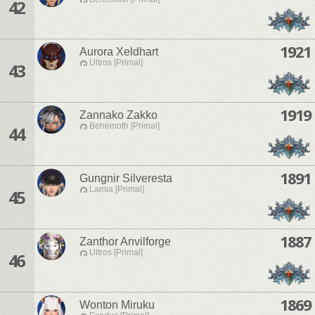
42
1921
Aurora Xeldhart
Ultros [Primal]
43
1919
Zannako Zakko
Behemoth [Primal]
44
1891
Gungnir Silveresta
Lamia [Primal]
45
1887
Zanthor Anvilforge
Ultros [Primal]
46
1869
Wonton Miruku