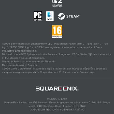
©2026 Sony Interactive Entertainment LLC."PlayStation Family Mark", "PlayStation", "PS5
logo", "PS5", "PS4 logo" and "PS4" are registered trademarks or trademarks of Sony
Interactive Entertainment Inc.
Microsoft, the XBOX Sphere mark, the Series X|S logo and XBOX Series X|S are trademarks
of the Microsoft group of companies.
Nintendo Switch est une marque de Nintendo.
Mac is a trademark of Apple Inc.
©2026 Valve Corporation. Steam et le logo Steam sont des marques déposées et/ou des
marques enregistrées par Valve Corporation aux É.U. et/ou dans d'autres pays.
© SQUARE ENIX
Square Enix Limited, société immatriculée en Angleterre sous le numéro 01804186 - Siège
social : 240 Blackfriars Road, London, SE1 8NW.
LOGO ILLUSTRATION:© YOSHITAKA AMANO