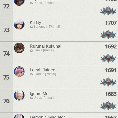
Ultros [Primal]
72
1707
Kir By
Behemoth [Primal]
73
1692
Rurunai Kukunai
Lamia [Primal]
74
1691
Leeah Jaidee
Exodus [Primal]
75
1683
Ignore Me
Ultros [Primal]
76
1652
Demonic Gladiator