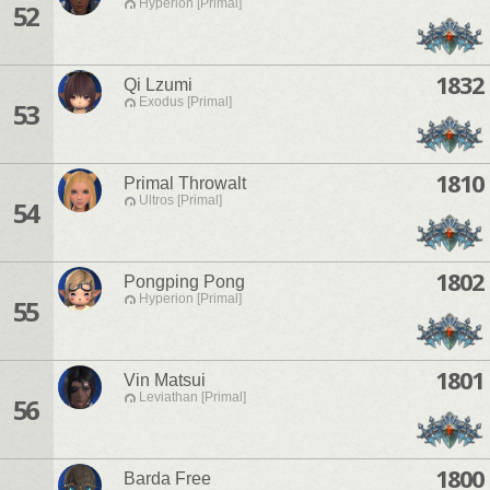
Hyperion [Primal]
52
1832
Qi Lzumi
Exodus [Primal]
53
1810
Primal Throwalt
Ultros [Primal]
54
1802
Pongping Pong
Hyperion [Primal]
55
1801
Vin Matsui
Leviathan [Primal]
56
1800
Barda Free