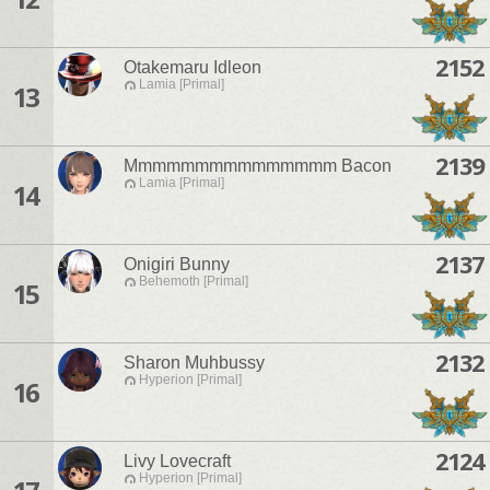
2152
Otakemaru Idleon
Lamia [Primal]
13
2139
Mmmmmmmmmmmmmmm Bacon
Lamia [Primal]
14
2137
Onigiri Bunny
Behemoth [Primal]
15
2132
Sharon Muhbussy
Hyperion [Primal]
16
2124
Livy Lovecraft
Hyperion [Primal]