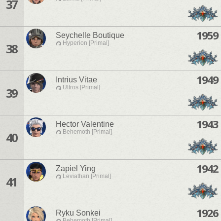
37
1959
Seychelle Boutique
Hyperion [Primal]
38
1949
Intrius Vitae
Ultros [Primal]
39
1943
Hector Valentine
Behemoth [Primal]
40
1942
Zapiel Ying
Leviathan [Primal]
41
1926
Ryku Sonkei
Behemoth [Primal]