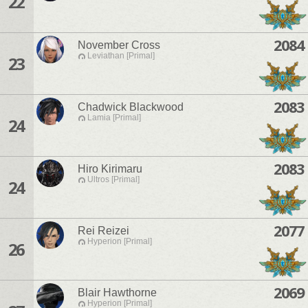
22
2084
November Cross
Leviathan [Primal]
23
2083
Chadwick Blackwood
Lamia [Primal]
24
2083
Hiro Kirimaru
Ultros [Primal]
24
2077
Rei Reizei
Hyperion [Primal]
26
2069
Blair Hawthorne
Hyperion [Primal]