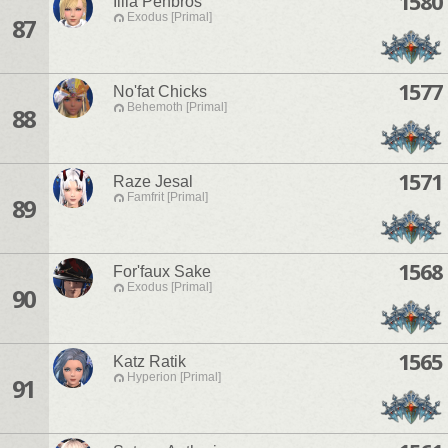
1580
Illia Penbros
Exodus [Primal]
87
1577
No'fat Chicks
Behemoth [Primal]
88
1571
Raze Jesal
Famfrit [Primal]
89
1568
For'faux Sake
Exodus [Primal]
90
1565
Katz Ratik
Hyperion [Primal]
91