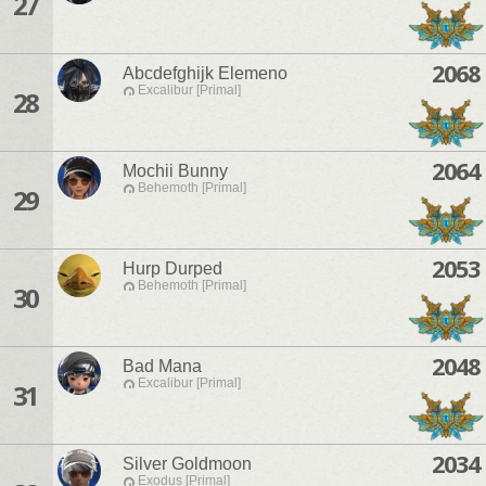
27
2068
Abcdefghijk Elemeno
Excalibur [Primal]
28
2064
Mochii Bunny
Behemoth [Primal]
29
2053
Hurp Durped
Behemoth [Primal]
30
2048
Bad Mana
Excalibur [Primal]
31
2034
Silver Goldmoon
Exodus [Primal]