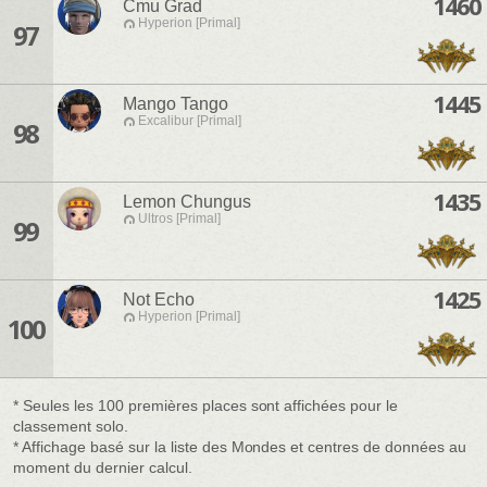
1460
Cmu Grad
Hyperion [Primal]
97
1445
Mango Tango
Excalibur [Primal]
98
1435
Lemon Chungus
Ultros [Primal]
99
1425
Not Echo
Hyperion [Primal]
100
* Seules les 100 premières places sont affichées pour le
classement solo.
* Affichage basé sur la liste des Mondes et centres de données au
moment du dernier calcul.