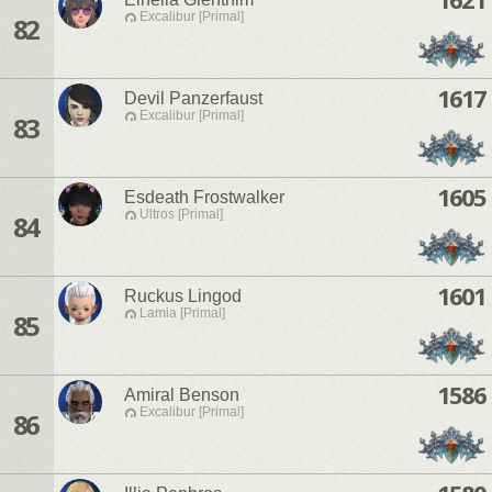
Excalibur [Primal]
82
1617
Devil Panzerfaust
Excalibur [Primal]
83
1605
Esdeath Frostwalker
Ultros [Primal]
84
1601
Ruckus Lingod
Lamia [Primal]
85
1586
Amiral Benson
Excalibur [Primal]
86