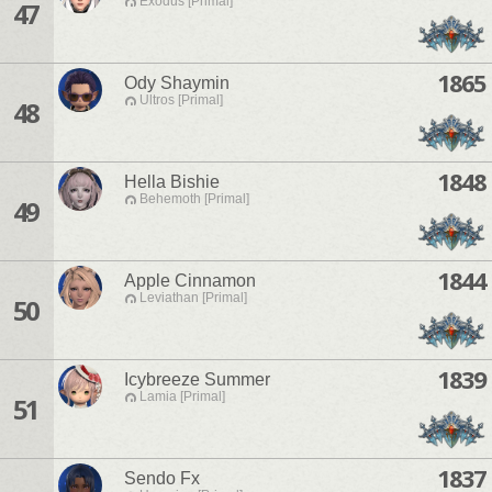
Exodus [Primal]
47
1865
Ody Shaymin
Ultros [Primal]
48
1848
Hella Bishie
Behemoth [Primal]
49
1844
Apple Cinnamon
Leviathan [Primal]
50
1839
Icybreeze Summer
Lamia [Primal]
51
1837
Sendo Fx