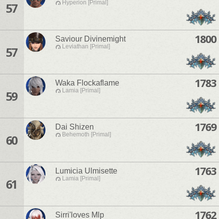
Hyperion [Primal]
57
1800
Saviour Divinemight
Leviathan [Primal]
57
1783
Waka Flockaflame
Lamia [Primal]
59
1769
Dai Shizen
Behemoth [Primal]
60
1763
Lumicia Ulmisette
Lamia [Primal]
61
1762
Sirri'loves Mlp