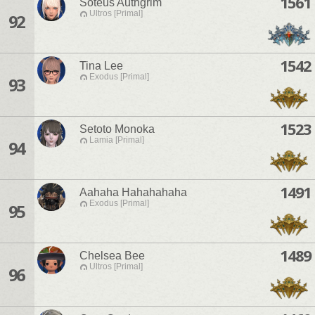
1561
Soteus Authgrim
Ultros [Primal]
92
1542
Tina Lee
Exodus [Primal]
93
1523
Setoto Monoka
Lamia [Primal]
94
1491
Aahaha Hahahahaha
Exodus [Primal]
95
1489
Chelsea Bee
Ultros [Primal]
96