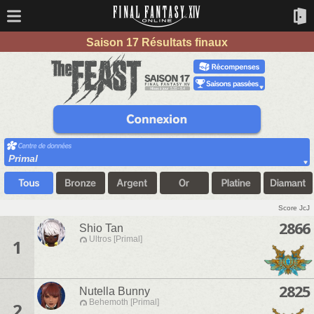
Saison 17 Résultats finaux
Primal
Score JcJ
2866
Shio Tan
Ultros [Primal]
1
2825
Nutella Bunny
Behemoth [Primal]
2