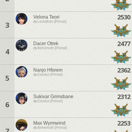
2530
Velona Teori
Leviathan [Primal]
3
2477
Dacer Otrek
Behemoth [Primal]
4
2362
Nanjo Hforem
Exodus [Primal]
5
2312
Sukivar Grimsbane
Exodus [Primal]
6
2253
Max Wyrmwind
Behemoth [Primal]
7