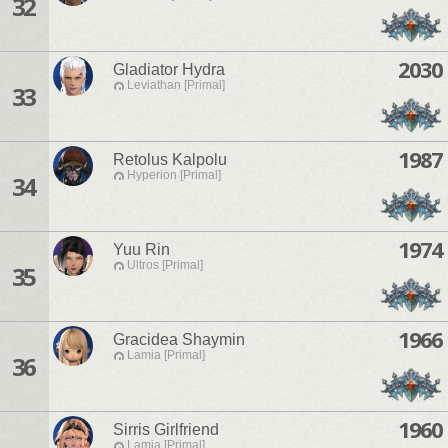
32
2030
Gladiator Hydra
Leviathan [Primal]
33
1987
Retolus Kalpolu
Hyperion [Primal]
34
1974
Yuu Rin
Ultros [Primal]
35
1966
Gracidea Shaymin
Lamia [Primal]
36
1960
Sirris Girlfriend
Lamia [Primal]