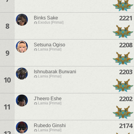
2221
Binks Sake
Exodus [Primal]
8
2208
Setsuna Ogiso
Lamia [Primal]
9
2203
Ishnubarak Burwani
Lamia [Primal]
10
2202
J'heero Eshe
Lamia [Primal]
11
2174
Rubedo Ginshi
Lamia [Primal]
12