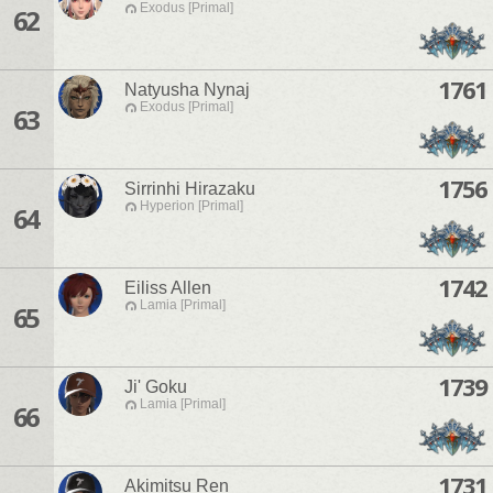
Exodus [Primal]
62
1761
Natyusha Nynaj
Exodus [Primal]
63
1756
Sirrinhi Hirazaku
Hyperion [Primal]
64
1742
Eiliss Allen
Lamia [Primal]
65
1739
Ji' Goku
Lamia [Primal]
66
1731
Akimitsu Ren