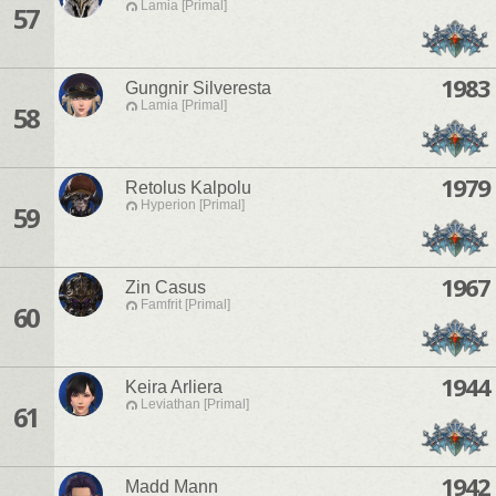
Lamia [Primal]
57
1983
Gungnir Silveresta
Lamia [Primal]
58
1979
Retolus Kalpolu
Hyperion [Primal]
59
1967
Zin Casus
Famfrit [Primal]
60
1944
Keira Arliera
Leviathan [Primal]
61
1942
Madd Mann