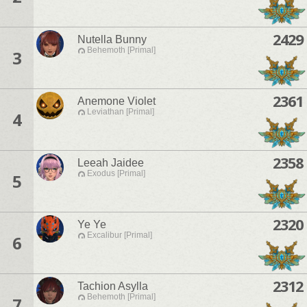
2429
Nutella Bunny
Behemoth [Primal]
3
2361
Anemone Violet
Leviathan [Primal]
4
2358
Leeah Jaidee
Exodus [Primal]
5
2320
Ye Ye
Excalibur [Primal]
6
2312
Tachion Asylla
Behemoth [Primal]
7