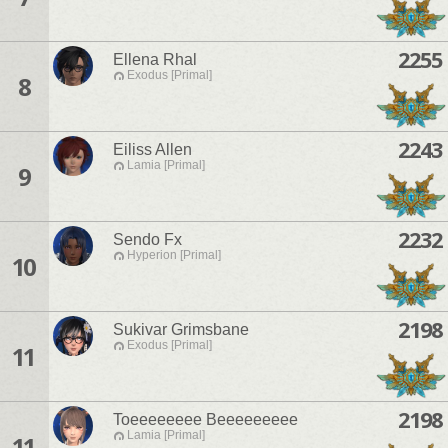
2255
Ellena Rhal
Exodus [Primal]
8
2243
Eiliss Allen
Lamia [Primal]
9
2232
Sendo Fx
Hyperion [Primal]
10
2198
Sukivar Grimsbane
Exodus [Primal]
11
2198
Toeeeeeeee Beeeeeeeee
Lamia [Primal]
11