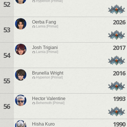
Hyperion [Primal]
52
2026
Oerba Fang
Lamia [Primal]
53
2017
Josh Trigiani
Lamia [Primal]
54
2016
Brunella Wright
Hyperion [Primal]
55
1993
Hector Valentine
Behemoth [Primal]
56
1990
Hisha Kuro