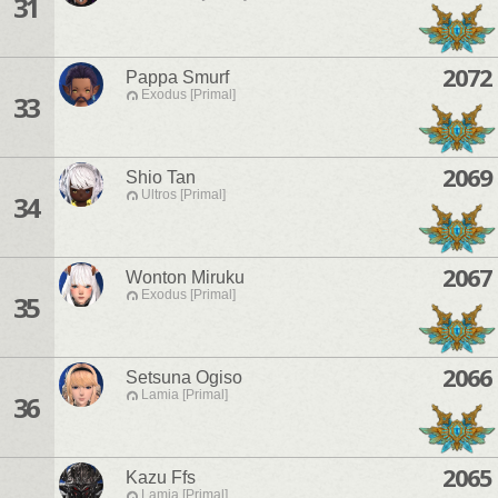
31
2072
Pappa Smurf
Exodus [Primal]
33
2069
Shio Tan
Ultros [Primal]
34
2067
Wonton Miruku
Exodus [Primal]
35
2066
Setsuna Ogiso
Lamia [Primal]
36
2065
Kazu Ffs
Lamia [Primal]