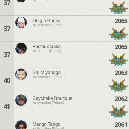
37
2065
Onigiri Bunny
Behemoth [Primal]
37
2065
For'faux Sake
Exodus [Primal]
37
2063
Sai Miyanaga
Behemoth [Primal]
40
2062
Seychelle Boutique
Hyperion [Primal]
41
2061
Mango Tango
Excalibur [Primal]