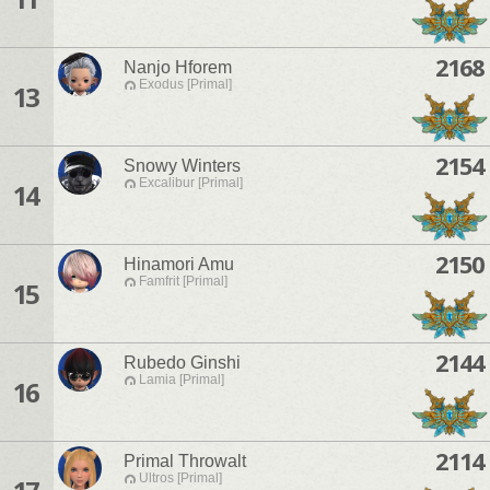
2168
Nanjo Hforem
Exodus [Primal]
13
2154
Snowy Winters
Excalibur [Primal]
14
2150
Hinamori Amu
Famfrit [Primal]
15
2144
Rubedo Ginshi
Lamia [Primal]
16
2114
Primal Throwalt
Ultros [Primal]