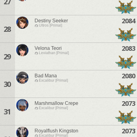
27
2084
Destiny Seeker
Ultros [Primal]
28
2083
Velona Teori
Leviathan [Primal]
29
2080
Bad Mana
Excalibur [Primal]
30
2073
Marshmallow Crepe
Excalibur [Primal]
31
2073
Royalflush Kingston
Excalibur [Primal]