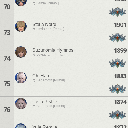
Lamia [Primal]
70
1901
Stella Noire
Leviathan [Primal]
73
1899
Suzunomia Hymnos
Leviathan [Primal]
74
1883
Chi Haru
Behemoth [Primal]
75
1874
Hella Bishie
Behemoth [Primal]
76
1872
Yule Remlia