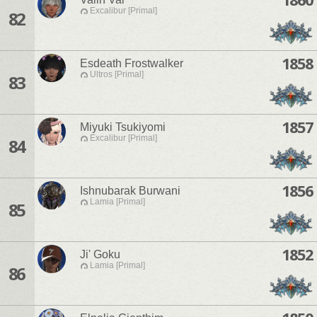
Excalibur [Primal]
82
1858
Esdeath Frostwalker
Ultros [Primal]
83
1857
Miyuki Tsukiyomi
Excalibur [Primal]
84
1856
Ishnubarak Burwani
Lamia [Primal]
85
1852
Ji' Goku
Lamia [Primal]
86