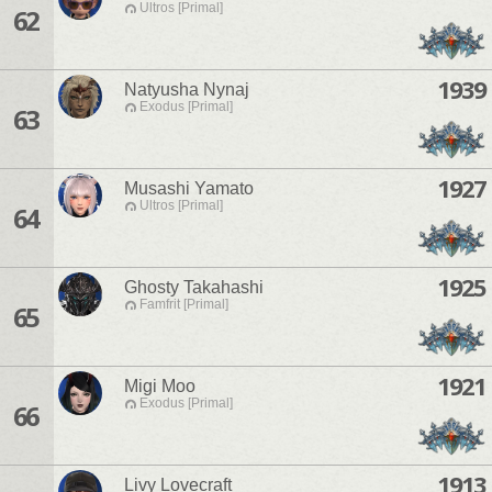
Ultros [Primal]
62
1939
Natyusha Nynaj
Exodus [Primal]
63
1927
Musashi Yamato
Ultros [Primal]
64
1925
Ghosty Takahashi
Famfrit [Primal]
65
1921
Migi Moo
Exodus [Primal]
66
1913
Livy Lovecraft