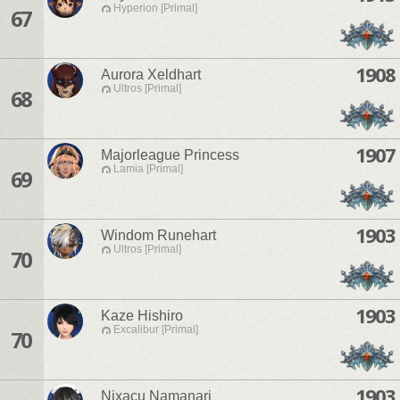
Hyperion [Primal]
67
1908
Aurora Xeldhart
Ultros [Primal]
68
1907
Majorleague Princess
Lamia [Primal]
69
1903
Windom Runehart
Ultros [Primal]
70
1903
Kaze Hishiro
Excalibur [Primal]
70
1903
Nixacu Namanari