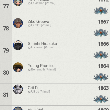
Leviathan [Primal]
77
1867
Ziko Greeve
Famfrit [Primal]
78
1866
Sirrinhi Hirazaku
Hyperion [Primal]
79
1864
Young Promise
Behemoth [Primal]
80
1863
Crit Ful
Ultros [Primal]
81
1860
Valin Val