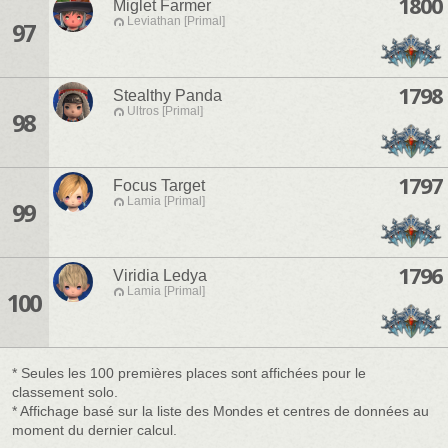
1800
Miglet Farmer
Leviathan [Primal]
97
1798
Stealthy Panda
Ultros [Primal]
98
1797
Focus Target
Lamia [Primal]
99
1796
Viridia Ledya
Lamia [Primal]
100
* Seules les 100 premières places sont affichées pour le
classement solo.
* Affichage basé sur la liste des Mondes et centres de données au
moment du dernier calcul.