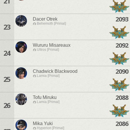
21
2093
Dacer Otrek
Behemoth [Primal]
23
2092
Wururu Misareaux
Ultros [Primal]
24
2090
Chadwick Blackwood
Lamia [Primal]
25
2088
Tofu Miruku
Lamia [Primal]
26
2086
Mika Yuki
Hyperion [Primal]