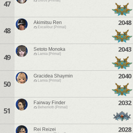
Ultros [Primal]
47
2048
Akimitsu Ren
Excalibur [Primal]
48
2043
Setoto Monoka
Lamia [Primal]
49
2040
Gracidea Shaymin
Lamia [Primal]
50
2032
Fairway Finder
Behemoth [Primal]
51
2028
Rei Reizei