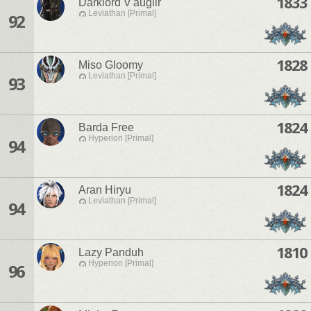
1833
Darklord V'auglir
Leviathan [Primal]
92
1828
Miso Gloomy
Leviathan [Primal]
93
1824
Barda Free
Hyperion [Primal]
94
1824
Aran Hiryu
Leviathan [Primal]
94
1810
Lazy Panduh
Hyperion [Primal]
96