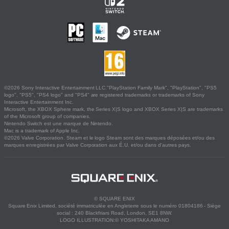
©2026 Sony Interactive Entertainment LLC."PlayStation Family Mark", "PlayStation", "PS5
logo", "PS5", "PS4 logo" and "PS4" are registered trademarks or trademarks of Sony
Interactive Entertainment Inc.
Microsoft, the XBOX Sphere mark, the Series X|S logo and XBOX Series X|S are trademarks
of the Microsoft group of companies.
Nintendo Switch est une marque de Nintendo.
Mac is a trademark of Apple Inc.
©2026 Valve Corporation. Steam et le logo Steam sont des marques déposées et/ou des
marques enregistrées par Valve Corporation aux É.U. et/ou dans d'autres pays.
© SQUARE ENIX
Square Enix Limited, société immatriculée en Angleterre sous le numéro 01804186 - Siège
social : 240 Blackfriars Road, London, SE1 8NW.
LOGO ILLUSTRATION:© YOSHITAKA AMANO