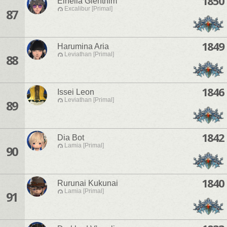
1850
Elnelia Gienthim
Excalibur [Primal]
87
1849
Harumina Aria
Leviathan [Primal]
88
1846
Issei Leon
Leviathan [Primal]
89
1842
Dia Bot
Lamia [Primal]
90
1840
Rurunai Kukunai
Lamia [Primal]
91