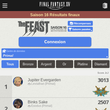
Saison 16 Résultats finaux
Primal
Score JcJ
3013
Jupiter Evergarden
Leviathan [Primal]
1
2507
Binks Sake
Exodus [Primal]
2