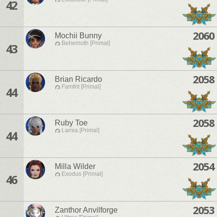
42
2060
Mochii Bunny
Behemoth [Primal]
43
2058
Brian Ricardo
Famfrit [Primal]
44
2058
Ruby Toe
Lamia [Primal]
44
2054
Milla Wilder
Exodus [Primal]
46
2053
Zanthor Anvilforge