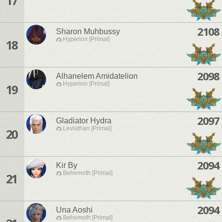
17
2108
Sharon Muhbussy
Hyperion [Primal]
18
2098
Alhanelem Amidatelion
Hyperion [Primal]
19
2097
Gladiator Hydra
Leviathan [Primal]
20
2094
Kir By
Behemoth [Primal]
21
2094
Una Aoshi
Behemoth [Primal]