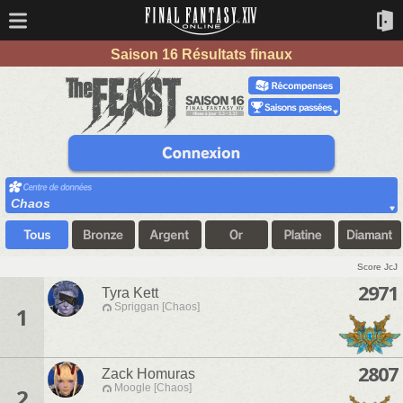
Saison 16 Résultats finaux
Chaos
Score JcJ
2971
Tyra Kett
Spriggan [Chaos]
1
2807
Zack Homuras
Moogle [Chaos]
2