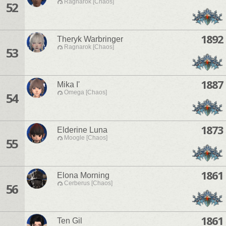
Ragnarok [Chaos]
52
1892
Theryk Warbringer
Ragnarok [Chaos]
53
1887
Mika I'
Omega [Chaos]
54
1873
Elderine Luna
Moogle [Chaos]
55
1861
Elona Morning
Cerberus [Chaos]
56
1861
Ten Gil