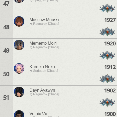
Spriggan [Chaos]
47
1927
Moscow Mousse
Ragnarok [Chaos]
48
1920
Memento Mo'ri
Ragnarok [Chaos]
49
1912
Kuroiko Neko
Spriggan [Chaos]
50
1902
Dayn Ayawyn
Ragnarok [Chaos]
51
1900
Vulpix Vx