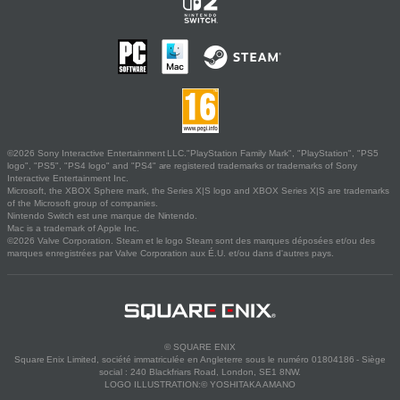
©2026 Sony Interactive Entertainment LLC."PlayStation Family Mark", "PlayStation", "PS5
logo", "PS5", "PS4 logo" and "PS4" are registered trademarks or trademarks of Sony
Interactive Entertainment Inc.
Microsoft, the XBOX Sphere mark, the Series X|S logo and XBOX Series X|S are trademarks
of the Microsoft group of companies.
Nintendo Switch est une marque de Nintendo.
Mac is a trademark of Apple Inc.
©2026 Valve Corporation. Steam et le logo Steam sont des marques déposées et/ou des
marques enregistrées par Valve Corporation aux É.U. et/ou dans d'autres pays.
© SQUARE ENIX
Square Enix Limited, société immatriculée en Angleterre sous le numéro 01804186 - Siège
social : 240 Blackfriars Road, London, SE1 8NW.
LOGO ILLUSTRATION:© YOSHITAKA AMANO