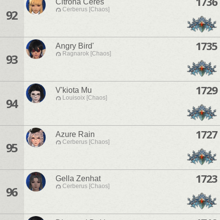
1736
Citrona Ceres
Cerberus [Chaos]
92
1735
Angry Bird'
Ragnarok [Chaos]
93
1729
V'kiota Mu
Louisoix [Chaos]
94
1727
Azure Rain
Cerberus [Chaos]
95
1723
Gella Zenhat
Cerberus [Chaos]
96