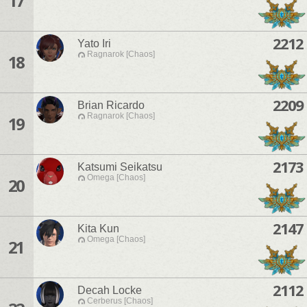
17
2212
Yato Iri
Ragnarok [Chaos]
18
2209
Brian Ricardo
Ragnarok [Chaos]
19
2173
Katsumi Seikatsu
Omega [Chaos]
20
2147
Kita Kun
Omega [Chaos]
21
2112
Decah Locke
Cerberus [Chaos]