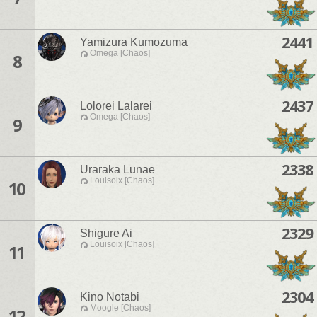
2441
Yamizura Kumozuma
Omega [Chaos]
8
2437
Lolorei Lalarei
Omega [Chaos]
9
2338
Uraraka Lunae
Louisoix [Chaos]
10
2329
Shigure Ai
Louisoix [Chaos]
11
2304
Kino Notabi
Moogle [Chaos]
12