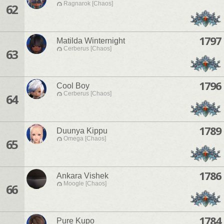
Ragnarok [Chaos]
62
1797
Matilda Winternight
Cerberus [Chaos]
63
1796
Cool Boy
Cerberus [Chaos]
64
1789
Duunya Kippu
Omega [Chaos]
65
1786
Ankara Vishek
Moogle [Chaos]
66
1784
Pure Kupo