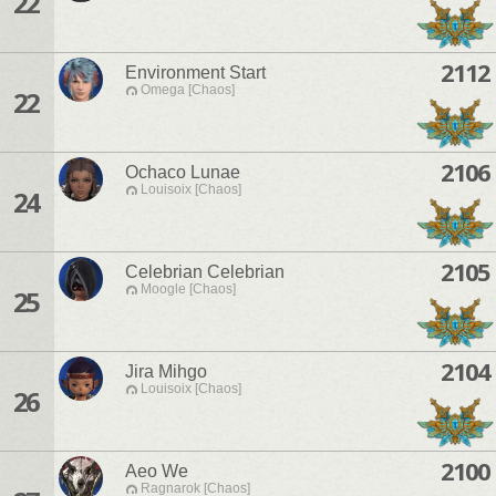
22
2112
Environment Start
Omega [Chaos]
22
2106
Ochaco Lunae
Louisoix [Chaos]
24
2105
Celebrian Celebrian
Moogle [Chaos]
25
2104
Jira Mihgo
Louisoix [Chaos]
26
2100
Aeo We
Ragnarok [Chaos]