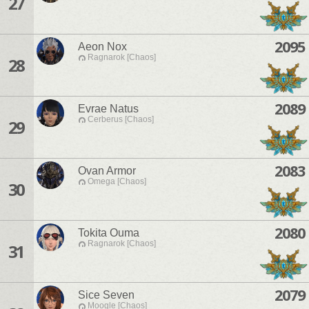
27
2095
Aeon Nox
Ragnarok [Chaos]
28
2089
Evrae Natus
Cerberus [Chaos]
29
2083
Ovan Armor
Omega [Chaos]
30
2080
Tokita Ouma
Ragnarok [Chaos]
31
2079
Sice Seven
Moogle [Chaos]