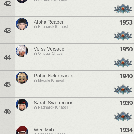
42
1953
Alpha Reaper
Ragnarok [Chaos]
43
1950
Versy Versace
Omega [Chaos]
44
1940
Robin Nekomancer
Moogle [Chaos]
45
1939
Sarah Swordmoon
Ragnarok [Chaos]
46
1934
Wen Miih