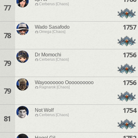
Cerberus [Chaos]
77
1757
Wado Sasafodo
Omega [Chaos]
78
1756
Dr Momochi
Cerberus [Chaos]
79
1756
Wayooooooo Oooooooooo
Ragnarok [Chaos]
79
1754
Not Wolf
Cerberus [Chaos]
81
1752
Hegel Gil