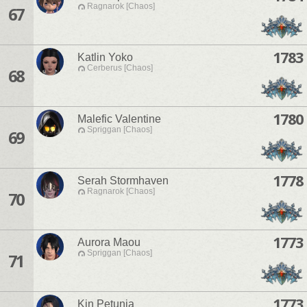
Ragnarok [Chaos]
67
1783
Katlin Yoko
Cerberus [Chaos]
68
1780
Malefic Valentine
Spriggan [Chaos]
69
1778
Serah Stormhaven
Ragnarok [Chaos]
70
1773
Aurora Maou
Spriggan [Chaos]
71
1773
Kin Petunia