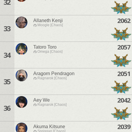
32
2062
Allaneth Kenji
Moogle [Chaos]
33
2057
Tatoro Toro
Omega [Chaos]
34
2051
Aragorn Pendragon
Ragnarok [Chaos]
35
2042
Aey We
Ragnarok [Chaos]
36
2039
Akuma Kitsune
Spriggan [Chaos]