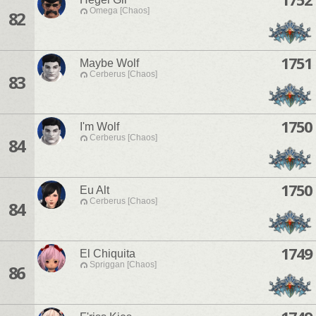
Omega [Chaos]
82
1751
Maybe Wolf
Cerberus [Chaos]
83
1750
I'm Wolf
Cerberus [Chaos]
84
1750
Eu Alt
Cerberus [Chaos]
84
1749
El Chiquita
Spriggan [Chaos]
86