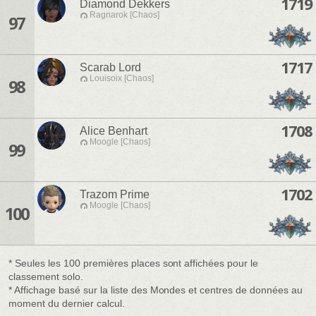
1719
Diamond Dekkers
Ragnarok [Chaos]
97
1717
Scarab Lord
Louisoix [Chaos]
98
1708
Alice Benhart
Moogle [Chaos]
99
1702
Trazom Prime
Moogle [Chaos]
100
* Seules les 100 premières places sont affichées pour le
classement solo.
* Affichage basé sur la liste des Mondes et centres de données au
moment du dernier calcul.