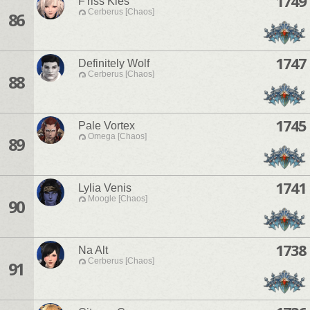
1749
F'riss Kies
Cerberus [Chaos]
86
1747
Definitely Wolf
Cerberus [Chaos]
88
1745
Pale Vortex
Omega [Chaos]
89
1741
Lylia Venis
Moogle [Chaos]
90
1738
Na Alt
Cerberus [Chaos]
91