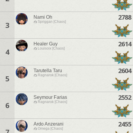
2788
Nami Oh
Spriggan [Chaos]
3
2614
Healer Guy
Louisoix [Chaos]
4
2604
Tarutella Taru
Ragnarok [Chaos]
5
2552
Seymour Farias
Ragnarok [Chaos]
6
2455
Ardo Anzerani
Omega [Chaos]
7