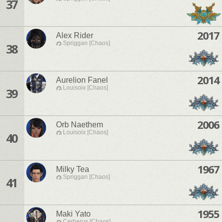
37
2017
Alex Rider
Spriggan [Chaos]
38
2014
Aurelion Fanel
Louisoix [Chaos]
39
2006
Orb Naethem
Louisoix [Chaos]
40
1967
Milky Tea
Spriggan [Chaos]
41
1955
Maki Yato
Cerberus [Chaos]