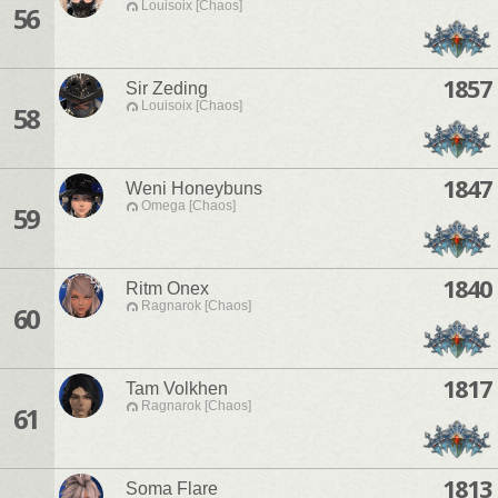
Louisoix [Chaos]
56
1857
Sir Zeding
Louisoix [Chaos]
58
1847
Weni Honeybuns
Omega [Chaos]
59
1840
Ritm Onex
Ragnarok [Chaos]
60
1817
Tam Volkhen
Ragnarok [Chaos]
61
1813
Soma Flare