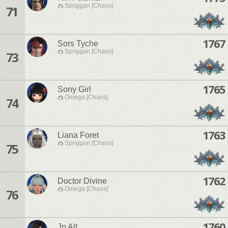
Spriggan [Chaos]
71
1767
Sors Tyche
Spriggan [Chaos]
73
1765
Sony Girl
Omega [Chaos]
74
1763
Liana Foret
Spriggan [Chaos]
75
1762
Doctor Divine
Omega [Chaos]
76
1760
Jp Alt