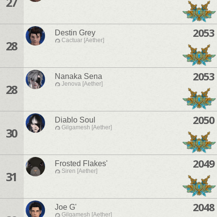
27
2053
Destin Grey
Cactuar [Aether]
28
2053
Nanaka Sena
Jenova [Aether]
28
2050
Diablo Soul
Gilgamesh [Aether]
30
2049
Frosted Flakes'
Siren [Aether]
31
2048
Joe G'
Gilgamesh [Aether]