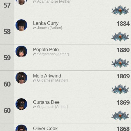
Adamantoise [Aether]
57
1884
Lenka Curry
Jenova [Aether]
58
1880
Popoto Poto
Sargatanas [Aether]
59
1869
Melo Arkwind
Gilgamesh [Aether]
60
1869
Curtana Dee
Gilgamesh [Aether]
60
1868
Oliver Cook