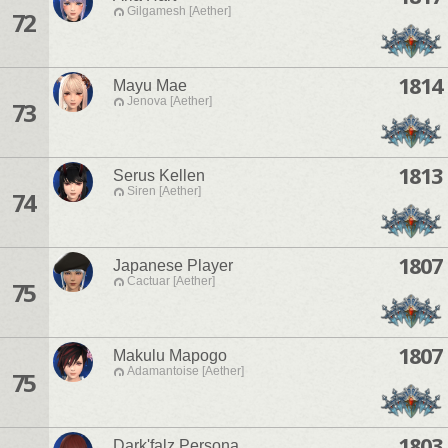
Gilgamesh [Aether]
72
1814
Mayu Mae
Jenova [Aether]
73
1813
Serus Kellen
Siren [Aether]
74
1807
Japanese Player
Cactuar [Aether]
75
1807
Makulu Mapogo
Adamantoise [Aether]
75
1803
Dark'falz Persona