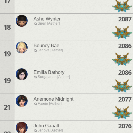
17
2087
Ashe Wynter
Siren [Aether]
18
2086
Bouncy Bae
Jenova [Aether]
19
2086
Emilia Bathory
Sargatanas [Aether]
19
2077
Anemone Midnight
Faerie [Aether]
21
2076
John Gaaalt
Jenova [Aether]