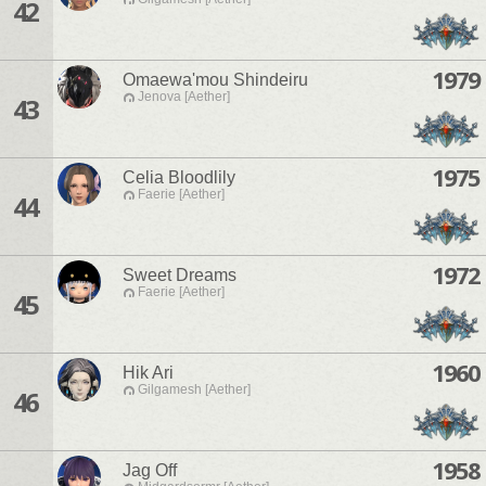
42
1979
Omaewa'mou Shindeiru
Jenova [Aether]
43
1975
Celia Bloodlily
Faerie [Aether]
44
1972
Sweet Dreams
Faerie [Aether]
45
1960
Hik Ari
Gilgamesh [Aether]
46
1958
Jag Off