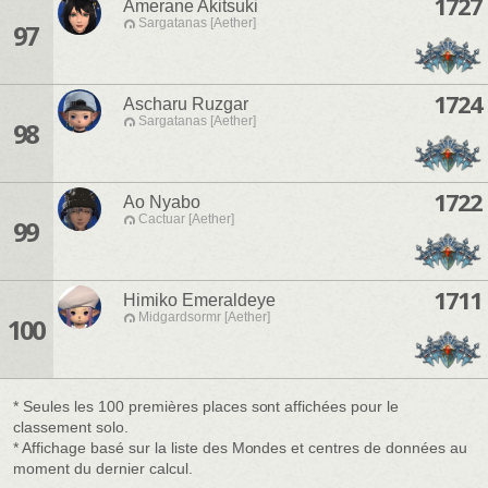
1727
Amerane Akitsuki
Sargatanas [Aether]
97
1724
Ascharu Ruzgar
Sargatanas [Aether]
98
1722
Ao Nyabo
Cactuar [Aether]
99
1711
Himiko Emeraldeye
Midgardsormr [Aether]
100
* Seules les 100 premières places sont affichées pour le
classement solo.
* Affichage basé sur la liste des Mondes et centres de données au
moment du dernier calcul.