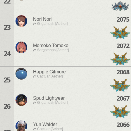
22
2075
Nori Nori
Gilgamesh [Aether]
23
2072
Momoko Tomoko
Sargatanas [Aether]
24
2068
Happie Gilmore
Cactuar [Aether]
25
2067
Spud Lightyear
Gilgamesh [Aether]
26
2066
Yun Walder
Cactuar [Aether]