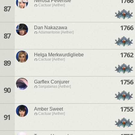
1766
Nerosa Pevensie
Cactuar [Aether]
87
1766
Dan Nakazawa
Adamantoise [Aether]
87
1762
Helga Merkwurdigliebe
Cactuar [Aether]
89
1756
Garflex Conjurer
Sargatanas [Aether]
90
1755
Amber Sweet
Cactuar [Aether]
91