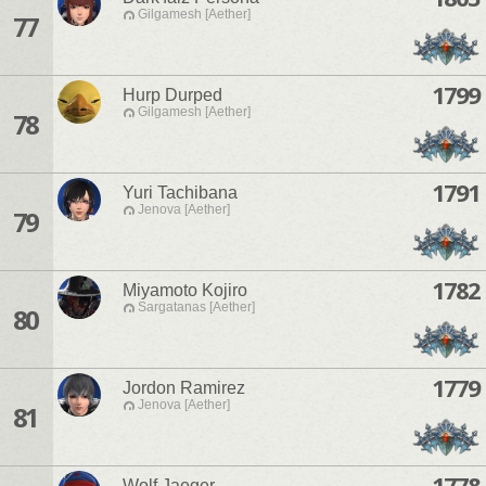
Gilgamesh [Aether]
77
1799
Hurp Durped
Gilgamesh [Aether]
78
1791
Yuri Tachibana
Jenova [Aether]
79
1782
Miyamoto Kojiro
Sargatanas [Aether]
80
1779
Jordon Ramirez
Jenova [Aether]
81
1778
Wolf Jaeger