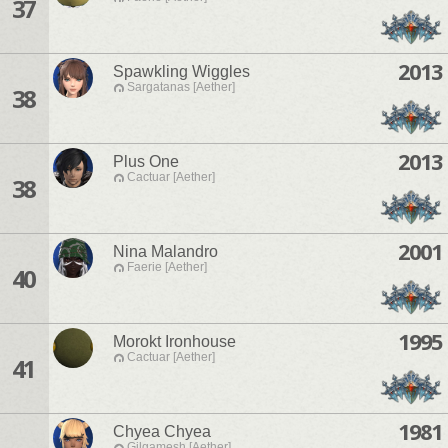
37
2013
Spawkling Wiggles
Sargatanas [Aether]
38
2013
Plus One
Cactuar [Aether]
38
2001
Nina Malandro
Faerie [Aether]
40
1995
Morokt Ironhouse
Cactuar [Aether]
41
1981
Chyea Chyea
Gilgamesh [Aether]