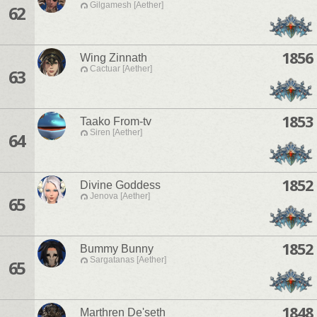
Gilgamesh [Aether]
62
1856
Wing Zinnath
Cactuar [Aether]
63
1853
Taako From-tv
Siren [Aether]
64
1852
Divine Goddess
Jenova [Aether]
65
1852
Bummy Bunny
Sargatanas [Aether]
65
1848
Marthren De'seth