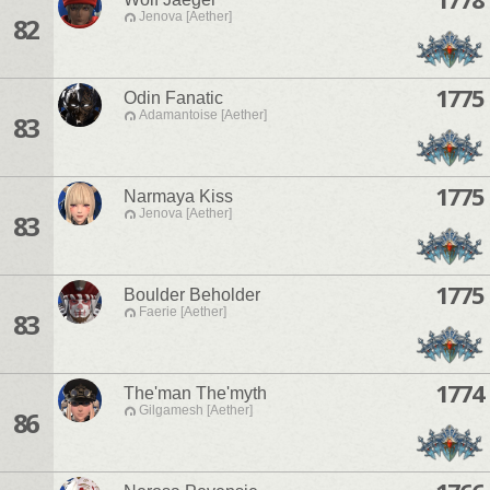
Jenova [Aether]
82
1775
Odin Fanatic
Adamantoise [Aether]
83
1775
Narmaya Kiss
Jenova [Aether]
83
1775
Boulder Beholder
Faerie [Aether]
83
1774
The'man The'myth
Gilgamesh [Aether]
86