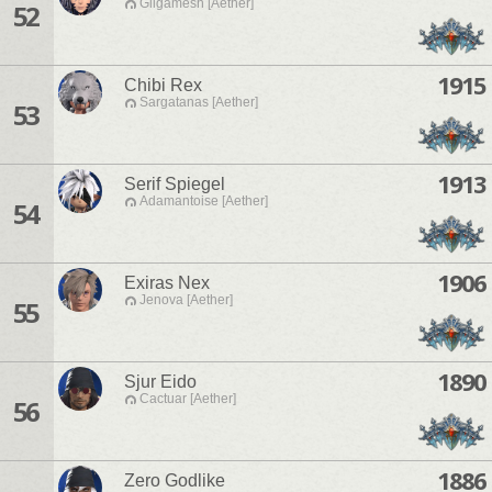
Gilgamesh [Aether]
52
1915
Chibi Rex
Sargatanas [Aether]
53
1913
Serif Spiegel
Adamantoise [Aether]
54
1906
Exiras Nex
Jenova [Aether]
55
1890
Sjur Eido
Cactuar [Aether]
56
1886
Zero Godlike