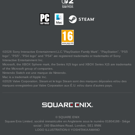
©2026 Sony Interactive Entertainment LLC."PlayStation Family Mark", "PlayStation", "PS5
logo", "PS5", "PS4 logo" and "PS4" are registered trademarks or trademarks of Sony
Interactive Entertainment Inc.
Microsoft, the XBOX Sphere mark, the Series X|S logo and XBOX Series X|S are trademarks
of the Microsoft group of companies.
Nintendo Switch est une marque de Nintendo.
Mac is a trademark of Apple Inc.
©2026 Valve Corporation. Steam et le logo Steam sont des marques déposées et/ou des
marques enregistrées par Valve Corporation aux É.U. et/ou dans d'autres pays.
© SQUARE ENIX
Square Enix Limited, société immatriculée en Angleterre sous le numéro 01804186 - Siège
social : 240 Blackfriars Road, London, SE1 8NW.
LOGO ILLUSTRATION:© YOSHITAKA AMANO