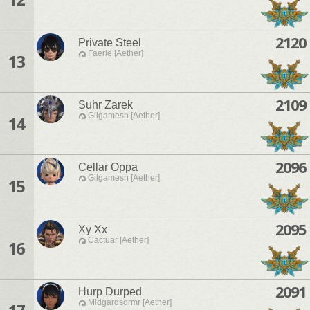
2120
Private Steel
Faerie [Aether]
13
2109
Suhr Zarek
Gilgamesh [Aether]
14
2096
Cellar Oppa
Gilgamesh [Aether]
15
2095
Xy Xx
Cactuar [Aether]
16
2091
Hurp Durped
Midgardsormr [Aether]