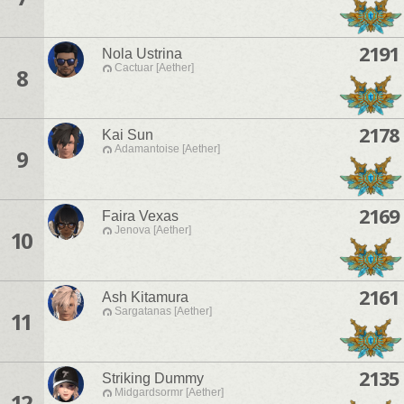
2191
Nola Ustrina
Cactuar [Aether]
8
2178
Kai Sun
Adamantoise [Aether]
9
2169
Faira Vexas
Jenova [Aether]
10
2161
Ash Kitamura
Sargatanas [Aether]
11
2135
Striking Dummy
Midgardsormr [Aether]
12