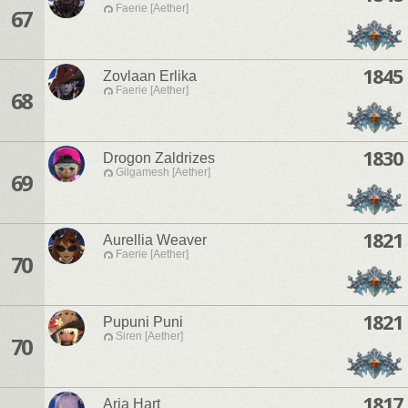
Faerie [Aether]
67
1845
Zovlaan Erlika
Faerie [Aether]
68
1830
Drogon Zaldrizes
Gilgamesh [Aether]
69
1821
Aurellia Weaver
Faerie [Aether]
70
1821
Pupuni Puni
Siren [Aether]
70
1817
Aria Hart