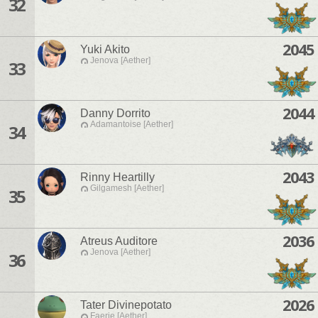
32
2045
Yuki Akito
Jenova [Aether]
33
2044
Danny Dorrito
Adamantoise [Aether]
34
2043
Rinny Heartilly
Gilgamesh [Aether]
35
2036
Atreus Auditore
Jenova [Aether]
36
2026
Tater Divinepotato
Faerie [Aether]