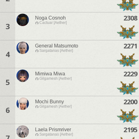
2308
Noga Cosnoh
Cactuar [Aether]
3
2271
General Matsumoto
Sargatanas [Aether]
4
2229
Mimiwa Miwa
Gilgamesh [Aether]
5
2200
Mochi Bunny
Gilgamesh [Aether]
6
2195
Laela Prismriver
Sargatanas [Aether]
7