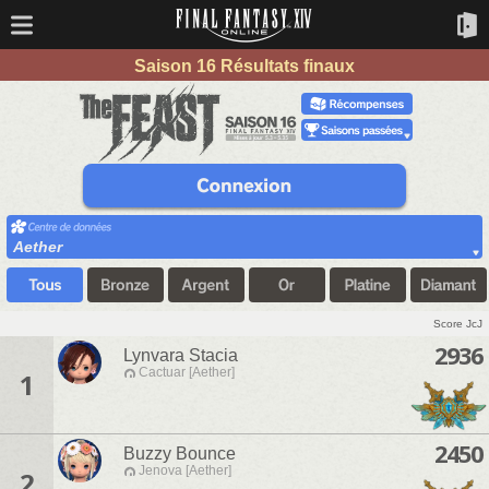
Saison 16 Résultats finaux
Aether
Score JcJ
2936
Lynvara Stacia
Cactuar [Aether]
1
2450
Buzzy Bounce
Jenova [Aether]
2