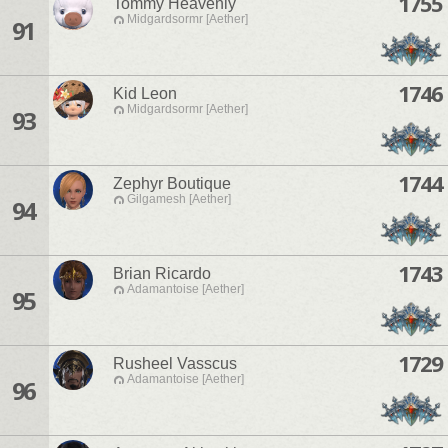
1755
Tommy Heavenly
Midgardsormr [Aether]
91
1746
Kid Leon
Midgardsormr [Aether]
93
1744
Zephyr Boutique
Gilgamesh [Aether]
94
1743
Brian Ricardo
Adamantoise [Aether]
95
1729
Rusheel Vasscus
Adamantoise [Aether]
96