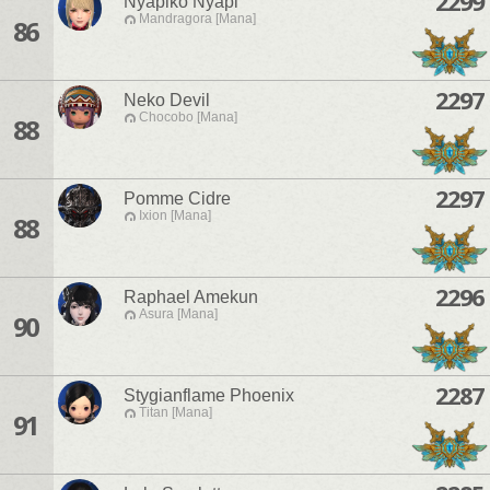
2299
Nyapiko Nyapi
Mandragora [Mana]
86
2297
Neko Devil
Chocobo [Mana]
88
2297
Pomme Cidre
Ixion [Mana]
88
2296
Raphael Amekun
Asura [Mana]
90
2287
Stygianflame Phoenix
Titan [Mana]
91