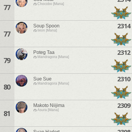
Chocobo [Mana]
77
2314
Soup Spoon
Ixion [Mana]
77
2312
Poteg Taa
Mandragora [Mana]
79
2310
Sue Sue
Mandragora [Mana]
80
2309
Makoto Niijima
Asura [Mana]
81
2308
Syan Harlert