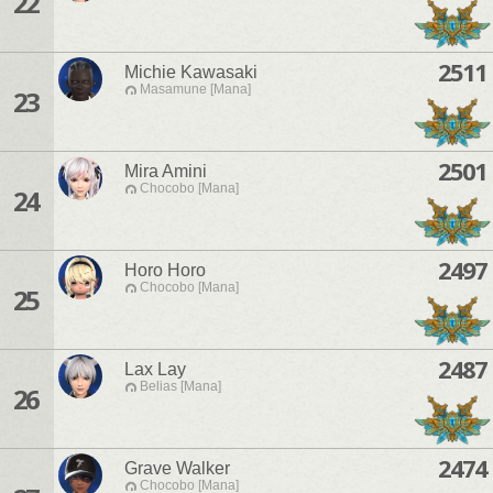
22
2511
Michie Kawasaki
Masamune [Mana]
23
2501
Mira Amini
Chocobo [Mana]
24
2497
Horo Horo
Chocobo [Mana]
25
2487
Lax Lay
Belias [Mana]
26
2474
Grave Walker
Chocobo [Mana]