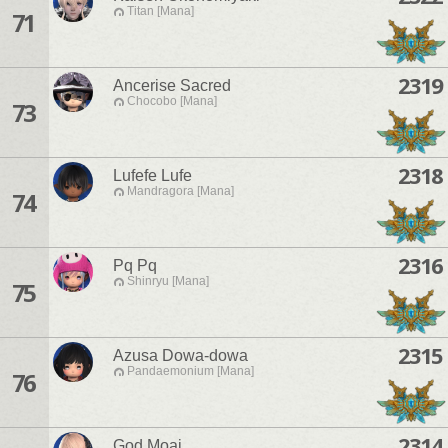
Titan [Mana]
71
2319
Ancerise Sacred
Chocobo [Mana]
73
2318
Lufefe Lufe
Mandragora [Mana]
74
2316
Pq Pq
Shinryu [Mana]
75
2315
Azusa Dowa-dowa
Pandaemonium [Mana]
76
2314
God Moai