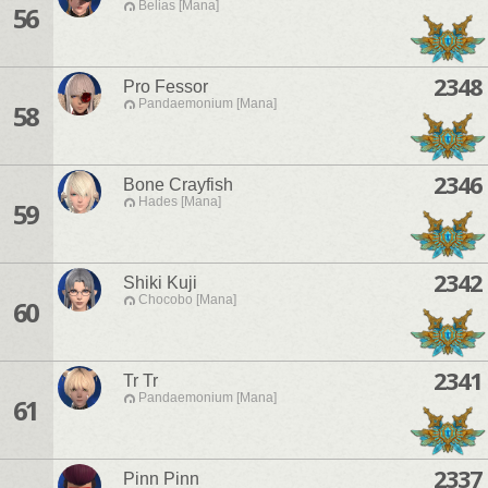
Belias [Mana]
56
2348
Pro Fessor
Pandaemonium [Mana]
58
2346
Bone Crayfish
Hades [Mana]
59
2342
Shiki Kuji
Chocobo [Mana]
60
2341
Tr Tr
Pandaemonium [Mana]
61
2337
Pinn Pinn