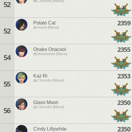
Chocobo [Mana]
52
2359
Potato Cat
Asura [Mana]
52
2355
Onako Onacool
Masamune [Mana]
54
2353
Kaz Ri
Chocobo [Mana]
55
2350
Glass Moon
Chocobo [Mana]
56
2350
Cindy Lillywhite