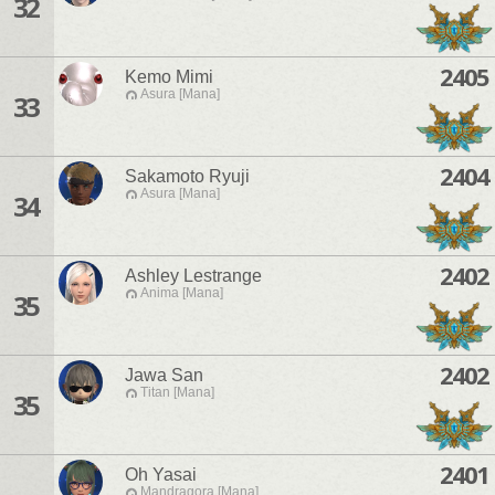
32
2405
Kemo Mimi
Asura [Mana]
33
2404
Sakamoto Ryuji
Asura [Mana]
34
2402
Ashley Lestrange
Anima [Mana]
35
2402
Jawa San
Titan [Mana]
35
2401
Oh Yasai
Mandragora [Mana]