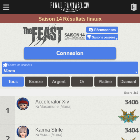
Saison 14 Résultats finaux
Mana
Score JcJ
3406
Accelerator Xiv
Masamune [Mana]
1
3404
Karma Strife
Asura [Mana]
2