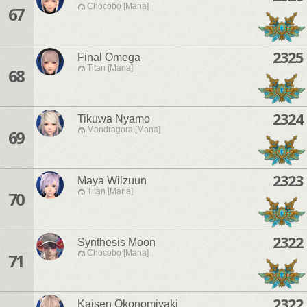
Chocobo [Mana]
67
2325
Final Omega
Titan [Mana]
68
2324
Tikuwa Nyamo
Mandragora [Mana]
69
2323
Maya Wilzuun
Titan [Mana]
70
2322
Synthesis Moon
Chocobo [Mana]
71
2322
Kaisen Okonomiyaki