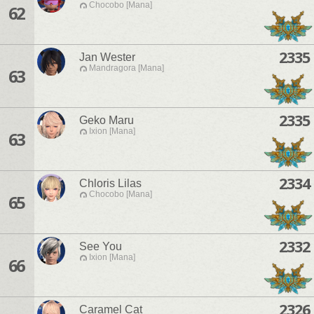
Chocobo [Mana]
62
2335
Jan Wester
Mandragora [Mana]
63
2335
Geko Maru
Ixion [Mana]
63
2334
Chloris Lilas
Chocobo [Mana]
65
2332
See You
Ixion [Mana]
66
2326
Caramel Cat