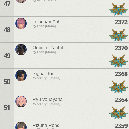
Asura [Mana]
47
2372
Tetuchan Yuhi
Titan [Mana]
48
2370
Omochi Rabbit
Titan [Mana]
49
2368
Signal Ton
Shinryu [Mana]
50
2364
Ryu Vajrayana
Shinryu [Mana]
51
2359
Rizuna Rond