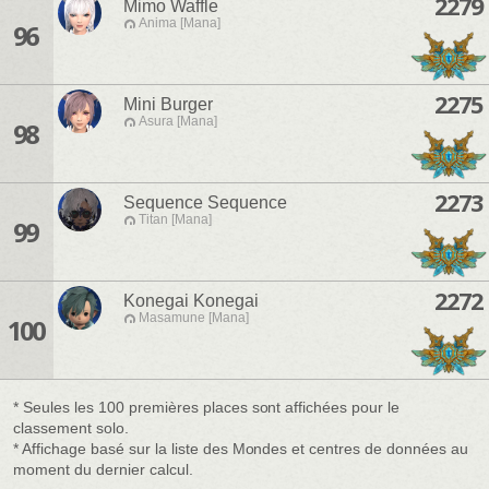
2279
Mimo Waffle
Anima [Mana]
96
2275
Mini Burger
Asura [Mana]
98
2273
Sequence Sequence
Titan [Mana]
99
2272
Konegai Konegai
Masamune [Mana]
100
* Seules les 100 premières places sont affichées pour le
classement solo.
* Affichage basé sur la liste des Mondes et centres de données au
moment du dernier calcul.