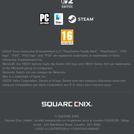
©2026 Sony Interactive Entertainment LLC."PlayStation Family Mark", "PlayStation", "PS5
logo", "PS5", "PS4 logo" and "PS4" are registered trademarks or trademarks of Sony
Interactive Entertainment Inc.
Microsoft, the XBOX Sphere mark, the Series X|S logo and XBOX Series X|S are trademarks
of the Microsoft group of companies.
Nintendo Switch est une marque de Nintendo.
Mac is a trademark of Apple Inc.
©2026 Valve Corporation. Steam et le logo Steam sont des marques déposées et/ou des
marques enregistrées par Valve Corporation aux É.U. et/ou dans d'autres pays.
© SQUARE ENIX
Square Enix Limited, société immatriculée en Angleterre sous le numéro 01804186 - Siège
social : 240 Blackfriars Road, London, SE1 8NW.
LOGO ILLUSTRATION:© YOSHITAKA AMANO