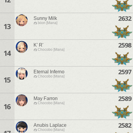
2632
Sunny Milk
Ixion [Mana]
13
2598
K' R'
Chocobo [Mana]
14
2597
Eternal Inferno
Chocobo [Mana]
15
2589
May Farron
Chocobo [Mana]
16
2582
Anubis Laplace
Chocobo [Mana]