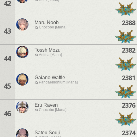
42
2388
Maru Noob
Chocobo [Mana]
43
2382
Tossh Mozu
Anima [Mana]
44
2381
Gaiano Waffle
Pandaemonium [Mana]
45
2376
Eru Raven
Chocobo [Mana]
46
2374
Satou Souji