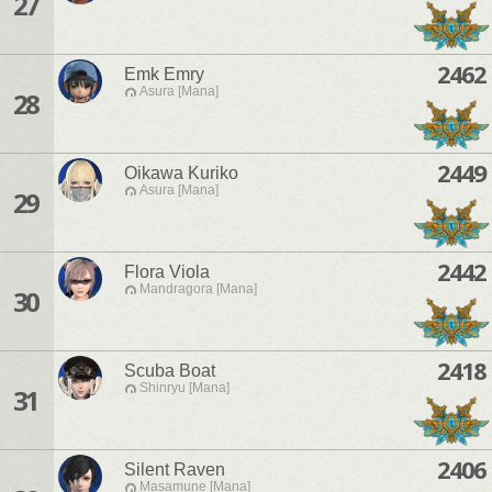
27
2462
Emk Emry
Asura [Mana]
28
2449
Oikawa Kuriko
Asura [Mana]
29
2442
Flora Viola
Mandragora [Mana]
30
2418
Scuba Boat
Shinryu [Mana]
31
2406
Silent Raven
Masamune [Mana]