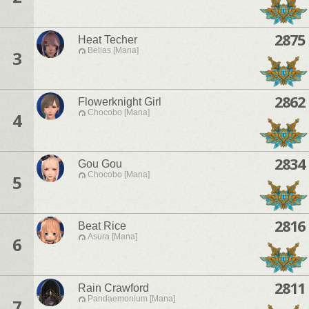
2875
Heat Techer
Belias [Mana]
3
2862
Flowerknight Girl
Chocobo [Mana]
4
2834
Gou Gou
Chocobo [Mana]
5
2816
Beat Rice
Asura [Mana]
6
2811
Rain Crawford
Pandaemonium [Mana]
7