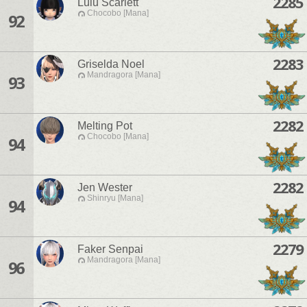
2285
Lulu Scarlett
Chocobo [Mana]
92
2283
Griselda Noel
Mandragora [Mana]
93
2282
Melting Pot
Chocobo [Mana]
94
2282
Jen Wester
Shinryu [Mana]
94
2279
Faker Senpai
Mandragora [Mana]
96