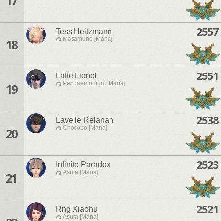
17
2557
Tess Heitzmann
Masamune [Mana]
18
2551
Latte Lionel
Pandaemonium [Mana]
19
2538
Lavelle Relanah
Chocobo [Mana]
20
2523
Infinite Paradox
Asura [Mana]
21
2521
Rng Xiaohu
Asura [Mana]