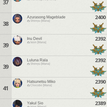
37
2400
Azurasong Mageblade
Shinryu [Mana]
38
2392
Inu Devil
Ixion [Mana]
39
2392
Luluna Rala
Shinryu [Mana]
39
2390
Hatsunetsu Miko
Chocobo [Mana]
41
2389
Yakul Sio
Ixion [Mana]