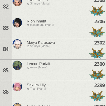
Shinryu [Mana]
82
2306
Rion Inherit
Masamune [Mana]
83
2302
Meiya Karasuwa
Shinryu [Mana]
84
2300
Lemon Parfait
Asura [Mana]
85
2299
Sakura Lily
Titan [Mana]
86