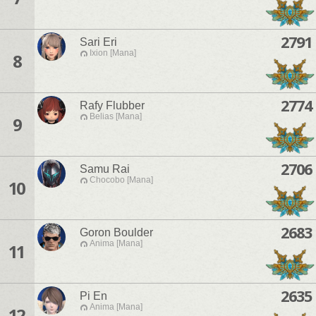
2791
Sari Eri
Ixion [Mana]
8
2774
Rafy Flubber
Belias [Mana]
9
2706
Samu Rai
Chocobo [Mana]
10
2683
Goron Boulder
Anima [Mana]
11
2635
Pi En
Anima [Mana]
12