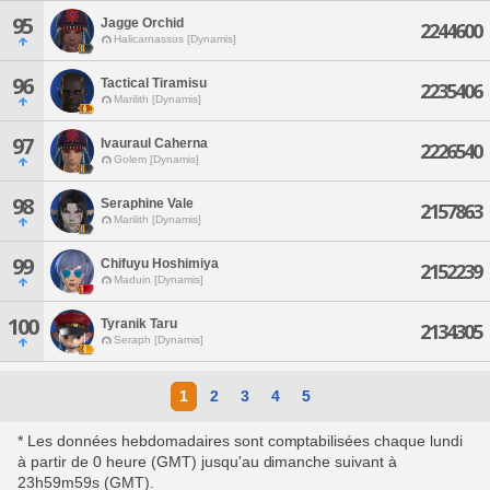
95
Jagge Orchid
2244600
Halicarnassus [Dynamis]
96
Tactical Tiramisu
2235406
Marilith [Dynamis]
97
Ivauraul Caherna
2226540
Golem [Dynamis]
98
Seraphine Vale
2157863
Marilith [Dynamis]
99
Chifuyu Hoshimiya
2152239
Maduin [Dynamis]
100
Tyranik Taru
2134305
Seraph [Dynamis]
1
2
3
4
5
* Les données hebdomadaires sont comptabilisées chaque lundi
à partir de 0 heure (GMT) jusqu'au dimanche suivant à
23h59m59s (GMT).