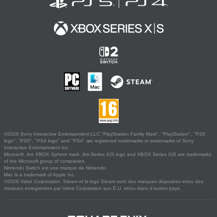
©2026 Sony Interactive Entertainment LLC."PlayStation Family Mark", "PlayStation", "PS5
logo", "PS5", "PS4 logo" and "PS4" are registered trademarks or trademarks of Sony
Interactive Entertainment Inc.
Microsoft, the XBOX Sphere mark, the Series X|S logo and XBOX Series X|S are trademarks
of the Microsoft group of companies.
Nintendo Switch est une marque de Nintendo.
Mac is a trademark of Apple Inc.
©2026 Valve Corporation. Steam et le logo Steam sont des marques déposées et/ou des
marques enregistrées par Valve Corporation aux É.U. et/ou dans d'autres pays.