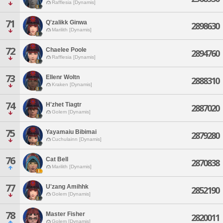
Rafflesia [Dynamis]
71
Q'zalikk Ginwa
2898630
Marilith [Dynamis]
72
Chaelee Poole
2894760
Rafflesia [Dynamis]
73
Ellenr Woltn
2888310
Kraken [Dynamis]
74
H'zhet Tiagtr
2887020
Golem [Dynamis]
75
Yayamaiu Bibimai
2879280
Cuchulainn [Dynamis]
76
Cat Bell
2870838
Marilith [Dynamis]
77
U'zang Amihhk
2852190
Golem [Dynamis]
78
Master Fisher
2820011
Golem [Dynamis]