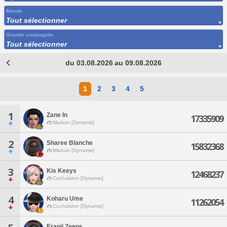
Monde
Tout sélectionner
Grande compagnie
Tout sélectionner
du 03.08.2026 au 09.08.2026
1
2
3
4
5
1
Zane In
17335909
Maduin [Dynamis]
2
Sharee Blanche
15832368
Maduin [Dynamis]
3
Kis Keeys
12468237
Cuchulainn [Dynamis]
4
Koharu Ume
11262054
Cuchulainn [Dynamis]
Eranii Zeeps