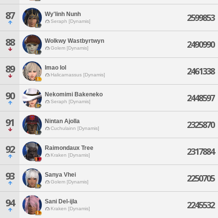
87
Wy'linh Nunh
2599853
Seraph [Dynamis]
88
Wolkwy Wastbyrtwyn
2490990
Golem [Dynamis]
89
Imao Iol
2461338
Halicarnassus [Dynamis]
90
Nekomimi Bakeneko
2448597
Seraph [Dynamis]
91
Nintan Ajolla
2325870
Cuchulainn [Dynamis]
92
Raimondaux Tree
2317884
Kraken [Dynamis]
93
Sanya Vhei
2250705
Golem [Dynamis]
94
Sani Del-ijla
2245532
Kraken [Dynamis]