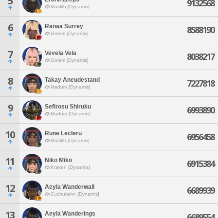
5
9132568
Marilith [Dynamis]
6
Ranaa Surrey
8588190
Golem [Dynamis]
7
Vevela Vela
8038217
Golem [Dynamis]
8
Takay Aneudestand
7227818
Maduin [Dynamis]
9
Sefirosu Shiruku
6993890
Maduin [Dynamis]
10
Rune Lecleru
6956458
Marilith [Dynamis]
11
Niko Miko
6915384
Kraken [Dynamis]
12
Aeyla Wanderwall
6689939
Cuchulainn [Dynamis]
13
Aeyla Wanderings
6689554