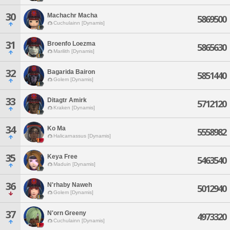
30
Machachr Macha
5869500
Cuchulainn [Dynamis]
31
Broenfo Loezma
5865630
Marilith [Dynamis]
32
Bagarida Bairon
5851440
Golem [Dynamis]
33
Ditagtr Amirk
5712120
Kraken [Dynamis]
34
Ko Ma
5558982
Halicarnassus [Dynamis]
35
Keya Free
5463540
Maduin [Dynamis]
36
N'rhaby Naweh
5012940
Golem [Dynamis]
37
N'orn Greeny
4973320
Cuchulainn [Dynamis]