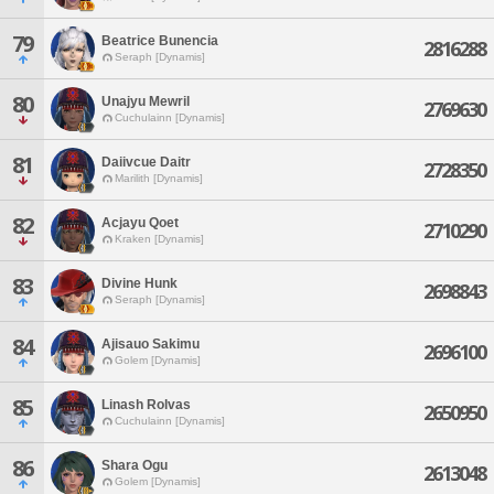
79
Beatrice Bunencia
2816288
Seraph [Dynamis]
80
Unajyu Mewril
2769630
Cuchulainn [Dynamis]
81
Daiivcue Daitr
2728350
Marilith [Dynamis]
82
Acjayu Qoet
2710290
Kraken [Dynamis]
83
Divine Hunk
2698843
Seraph [Dynamis]
84
Ajisauo Sakimu
2696100
Golem [Dynamis]
85
Linash Rolvas
2650950
Cuchulainn [Dynamis]
86
Shara Ogu
2613048
Golem [Dynamis]