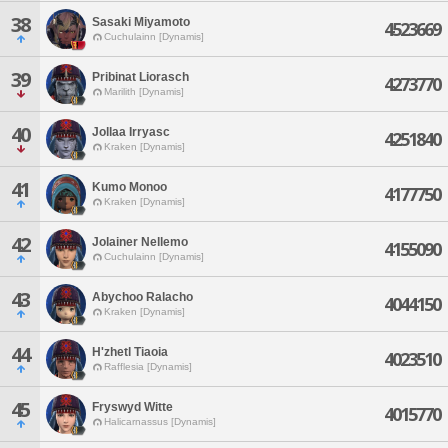
38
Sasaki Miyamoto
4523669
Cuchulainn [Dynamis]
39
Pribinat Liorasch
4273770
Marilith [Dynamis]
40
Jollaa Irryasc
4251840
Kraken [Dynamis]
41
Kumo Monoo
4177750
Kraken [Dynamis]
42
Jolainer Nellemo
4155090
Cuchulainn [Dynamis]
43
Abychoo Ralacho
4044150
Kraken [Dynamis]
44
H'zhetl Tiaoia
4023510
Rafflesia [Dynamis]
45
Fryswyd Witte
4015770
Halicarnassus [Dynamis]