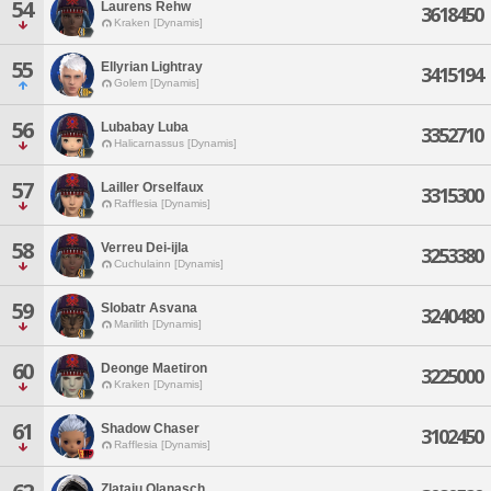
54
Laurens Rehw
3618450
Kraken [Dynamis]
55
Ellyrian Lightray
3415194
Golem [Dynamis]
56
Lubabay Luba
3352710
Halicarnassus [Dynamis]
57
Lailler Orselfaux
3315300
Rafflesia [Dynamis]
58
Verreu Dei-ijla
3253380
Cuchulainn [Dynamis]
59
Slobatr Asvana
3240480
Marilith [Dynamis]
60
Deonge Maetiron
3225000
Kraken [Dynamis]
61
Shadow Chaser
3102450
Rafflesia [Dynamis]
Zlataiu Olanasch