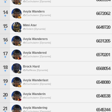
Cuchulainn [Dynamis]
14
Aeyla Wanders
6672062
Cuchulainn [Dynamis]
15
Mimi Ater
6649720
Golem [Dynamis]
16
Aeyla Wanderers
6631205
Cuchulainn [Dynamis]
17
Aeyla Wandered
6570201
Cuchulainn [Dynamis]
18
Brock Hard
6568054
Rafflesia [Dynamis]
19
Aeyla Wanderlast
6548080
Cuchulainn [Dynamis]
20
Aeyla Wanderin
6546538
Cuchulainn [Dynamis]
21
Aeyla Wandering
6545344
Cuchulainn [Dynamis]