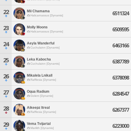
22
Mii Chamama
6511324
Halicarnassus [Dynamis]
23
Molly Moons
6509595
Halicarnassus [Dynamis]
24
Aeyla Wanderful
6463166
Cuchulainn [Dynamis]
25
Leka Kabocha
6387789
Cuchulainn [Dynamis]
26
Mikalela Lnikall
6378098
Rafflesia [Dynamis]
27
Oqua Radium
6284547
Golem [Dynamis]
28
Aikeepz Itreal
6267377
Rafflesia [Dynamis]
29
Vema Tvijartal
6223000
Marilith [Dynamis]