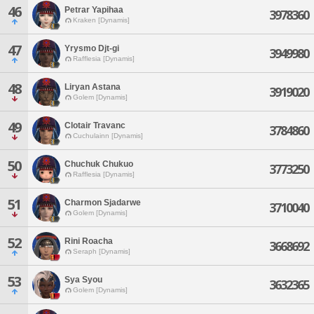
46
Petrar Yapihaa
3978360
Kraken [Dynamis]
47
Yrysmo Djt-gi
3949980
Rafflesia [Dynamis]
48
Liryan Astana
3919020
Golem [Dynamis]
49
Clotair Travanc
3784860
Cuchulainn [Dynamis]
50
Chuchuk Chukuo
3773250
Rafflesia [Dynamis]
51
Charmon Sjadarwe
3710040
Golem [Dynamis]
52
Rini Roacha
3668692
Seraph [Dynamis]
53
Sya Syou
3632365
Golem [Dynamis]