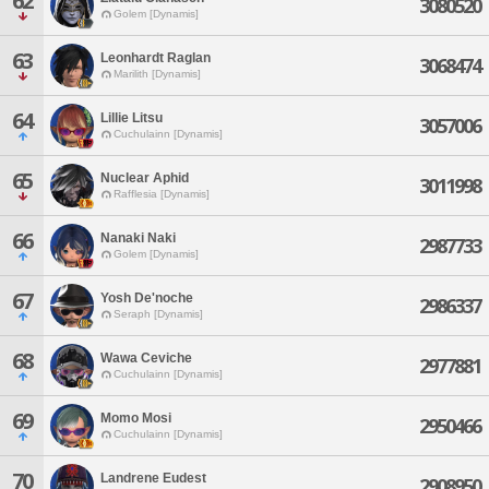
62
3080520
Golem [Dynamis]
63
Leonhardt Raglan
3068474
Marilith [Dynamis]
64
Lillie Litsu
3057006
Cuchulainn [Dynamis]
65
Nuclear Aphid
3011998
Rafflesia [Dynamis]
66
Nanaki Naki
2987733
Golem [Dynamis]
67
Yosh De'noche
2986337
Seraph [Dynamis]
68
Wawa Ceviche
2977881
Cuchulainn [Dynamis]
69
Momo Mosi
2950466
Cuchulainn [Dynamis]
70
Landrene Eudest
2908950